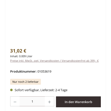
Regulärer Preis:
31,02 €
Inhalt:
0.009 Liter
Preise inkl. MwSt. zzgl. Versandkosten / Versandkostenfrei ab 399,- €
Produktnummer:
01053619
Nur noch 2 lieferbar
Sofort verfügbar, Lieferzeit: 2-4 Tage
Produkt Anzahl: Gib den gewünschten Wert ein oder benutze die Schaltfläche
In den Warenkorb