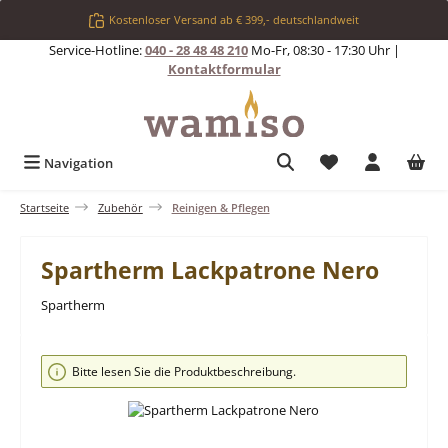
Zum Hauptinhalt springen
Kostenloser Versand ab € 399,- deutschlandweit
Service-Hotline:
040 - 28 48 48 210
Mo-Fr, 08:30 - 17:30 Uhr |
Kontaktformular
Du hast 0 Produkt
Navigation
Startseite
Zubehör
Reinigen & Pflegen
Spartherm Lackpatrone Nero
Spartherm
Bildergalerie überspringen
Bitte lesen Sie die Produktbeschreibung.