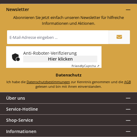
Newsletter
Abonnieren Sie jetzt einfach unseren Newsletter für hilfreiche
Informationen und Aktionen.
E-
Mail-
Adresse
*
Anti-Roboter-Verifizierung
Hier klicken
Friendly
Captcha ⇗
Datenschutz
Ich habe die
Datenschutzbestimmungen
zur Kenntnis genommen und die
AGB
gelesen und bin mit ihnen einverstanden.
Über uns
Service-Hotline
Shop-Service
Informationen