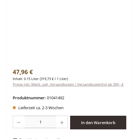
Regulärer Preis:
47,96 €
Inhalt:
0.15 Liter
(319,73 € / 1 Liter)
Preise inkl. MwSt. zzgl. Versandkosten / Versandkostenfrei ab 399,- €
Produktnummer:
01041492
Lieferzeit ca. 2-3 Wochen
Produkt Anzahl: Gib den gewünschten Wert ein oder benutze die Schaltfläche
In den Warenkorb