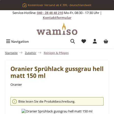
Zum Hauptinhalt springen
Kostenloser Versand ab € 399,- deutschlandweit
Service-Hotline:
040 - 28 48 48 210
Mo-Fr, 08:30 - 17:30 Uhr |
Kontaktformular
Du hast 0 Produkt
Navigation
Startseite
Zubehör
Reinigen & Pflegen
Oranier Sprühlack gussgrau hell
matt 150 ml
Oranier
Bildergalerie überspringen
Bitte lesen Sie die Produktbeschreibung.