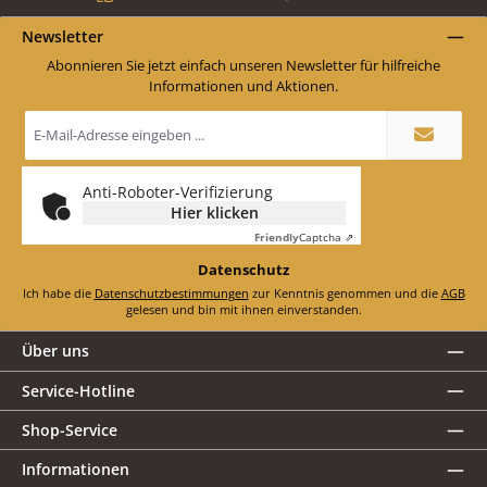
Newsletter
Abonnieren Sie jetzt einfach unseren Newsletter für hilfreiche
Informationen und Aktionen.
E-
Mail-
Adresse
*
Anti-Roboter-Verifizierung
Hier klicken
Friendly
Captcha ⇗
Datenschutz
Ich habe die
Datenschutzbestimmungen
zur Kenntnis genommen und die
AGB
gelesen und bin mit ihnen einverstanden.
Über uns
Service-Hotline
Shop-Service
Informationen