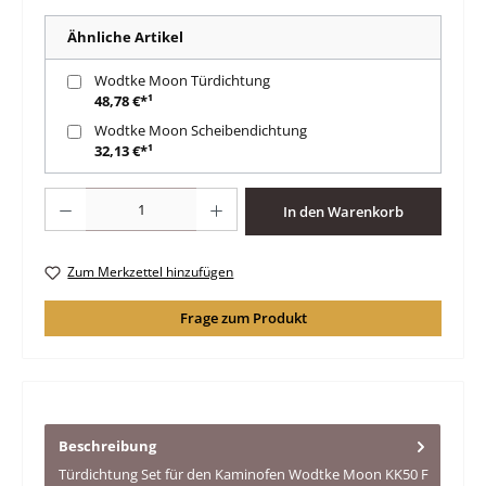
Ähnliche Artikel
Wodtke Moon Türdichtung
48,78 €*¹
Wodtke Moon Scheibendichtung
32,13 €*¹
Produkt Anzahl: Gib den gewünschten Wert ein oder benutze die Schaltfläche
In den Warenkorb
Zum Merkzettel hinzufügen
Frage zum Produkt
Beschreibung
Türdichtung Set für den Kaminofen Wodtke Moon KK50 F