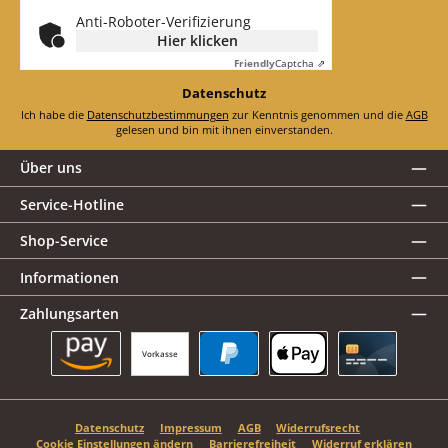
*
Anti-Roboter-Verifizierung
Hier klicken
Friendly
Captcha ⇗
Datenschutz
Ich habe die
Datenschutzbestimmungen
zur Kenntnis genommen und die
AGB
gelesen und bin mit ihnen einverstanden.
Über uns
Service-Hotline
Shop-Service
Informationen
Zahlungsarten
Vorkasse
Amazon Pay
PayPal
Apple Pay
Kreditkarte
Datenschutz
Impressum
AGB
Widerrufsrecht
Cookie Einstellungen ändern
Barrierefreiheit
Widerruf erklären