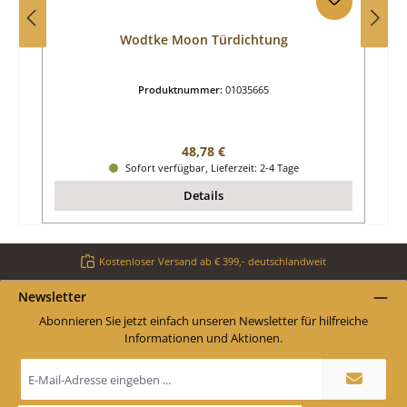
Wodtke Moon Türdichtung
Produktnummer:
01035665
Regulärer Preis:
48,78 €
Sofort verfügbar, Lieferzeit: 2-4 Tage
Details
Kostenloser Versand ab € 399,- deutschlandweit
Newsletter
Abonnieren Sie jetzt einfach unseren Newsletter für hilfreiche
Informationen und Aktionen.
E-
Mail-
Adresse