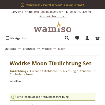
Zum Hauptinhalt springen
Kostenloser Versand ab € 399,- deutschlandweit
Service-Hotline:
040 - 28 48 48 210
Mo-Fr, 08:30 - 17:30 Uhr |
Kontaktformular
Du hast 0 Produkt
Navigation
Startseite
Ersatzteile
Wodtke
Moon
Wodtke Moon Türdichtung Set
Türdichtung / Türband / Dichtschnur / Dichtung / Ofenschnur
/ Holzofenschnur
Wodtke
Bildergalerie überspringen
Bitte lesen Sie die Produktbeschreibung.