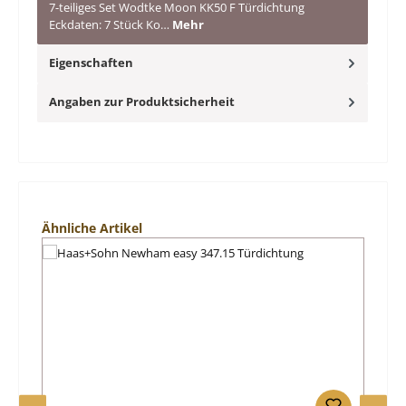
7-teiliges Set Wodtke Moon KK50 F Türdichtung
Eckdaten: 7 Stück Ko…
Mehr
Eigenschaften
Angaben zur Produktsicherheit
Produktgalerie überspringen
Ähnliche Artikel