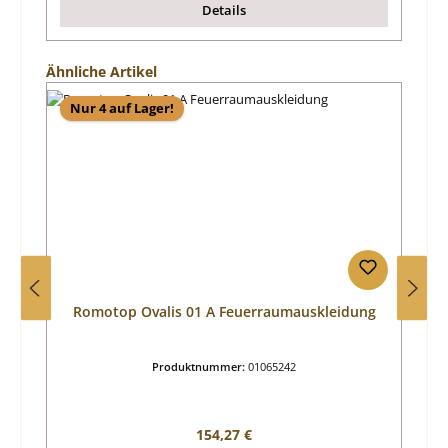
Details
Produktgalerie überspringen
Ähnliche Artikel
Nur 4 auf Lager!
Romotop Ovalis 01 A Feuerraumauskleidung
Produktnummer:
01065242
Regulärer Preis:
154,27 €