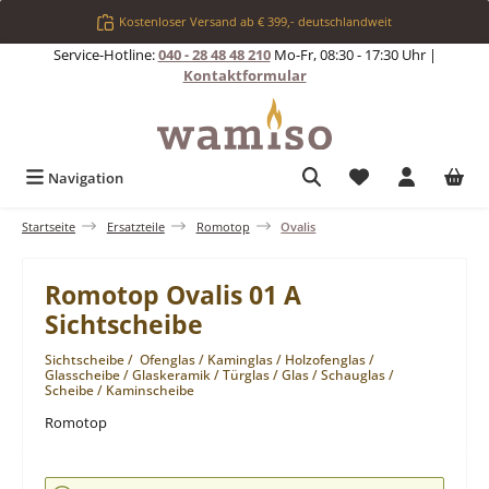
Zum Hauptinhalt springen
Kostenloser Versand ab € 399,- deutschlandweit
Service-Hotline:
040 - 28 48 48 210
Mo-Fr, 08:30 - 17:30 Uhr |
Kontaktformular
Du hast 0 Produkt
Navigation
Startseite
Ersatzteile
Romotop
Ovalis
Romotop Ovalis 01 A
Sichtscheibe
Sichtscheibe / Ofenglas / Kaminglas / Holzofenglas /
Glasscheibe / Glaskeramik / Türglas / Glas / Schauglas /
Scheibe / Kaminscheibe
Romotop
Bildergalerie überspringen