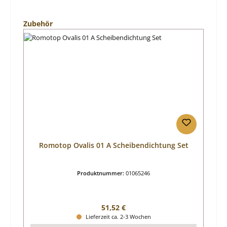
Produktgalerie überspringen
Zubehör
Romotop Ovalis 01 A Scheibendichtung Set
Produktnummer:
01065246
Regulärer Preis:
51,52 €
Lieferzeit ca. 2-3 Wochen