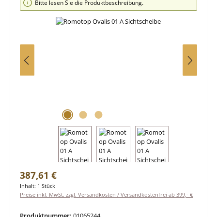
Bitte lesen Sie die Produktbeschreibung.
Regulärer Preis:
387,61 €
Inhalt:
1 Stück
Preise inkl. MwSt. zzgl. Versandkosten / Versandkostenfrei ab 399,- €
Produktnummer:
01065244