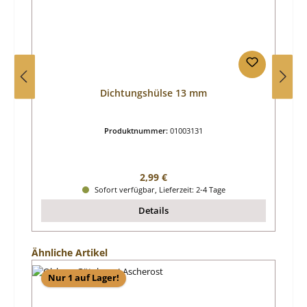
Dichtungshülse 13 mm
Produktnummer:
01003131
Regulärer Preis:
2,99 €
Sofort verfügbar, Lieferzeit: 2-4 Tage
Details
Produktgalerie überspringen
Ähnliche Artikel
Nur 1 auf Lager!