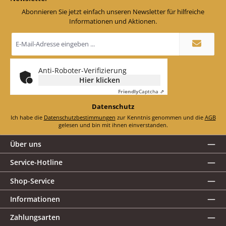
Abonnieren Sie jetzt einfach unseren Newsletter für hilfreiche
Informationen und Aktionen.
E-
Mail-
Adresse
*
Anti-Roboter-Verifizierung
Hier klicken
Friendly
Captcha ⇗
Datenschutz
Ich habe die
Datenschutzbestimmungen
zur Kenntnis genommen und die
AGB
gelesen und bin mit ihnen einverstanden.
Über uns
Service-Hotline
Shop-Service
Informationen
Zahlungsarten