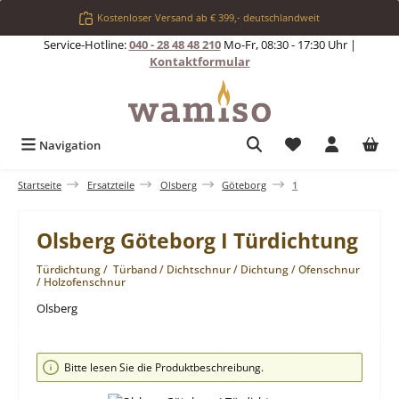
Zum Hauptinhalt springen
Kostenloser Versand ab € 399,- deutschlandweit
Service-Hotline:
040 - 28 48 48 210
Mo-Fr, 08:30 - 17:30 Uhr |
Kontaktformular
Du hast 0 Produkt
Navigation
Startseite
Ersatzteile
Olsberg
Göteborg
1
Olsberg Göteborg I Türdichtung
Türdichtung / Türband / Dichtschnur / Dichtung / Ofenschnur
/ Holzofenschnur
Olsberg
Bildergalerie überspringen
Bitte lesen Sie die Produktbeschreibung.