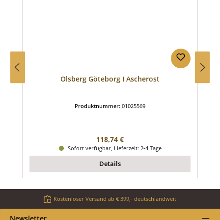
Olsberg Göteborg I Ascherost
Produktnummer:
01025569
Regulärer Preis:
118,74 €
Sofort verfügbar, Lieferzeit: 2-4 Tage
Details
Kostenloser Versand ab € 399,- deutschlandweit
Newsletter