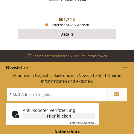
Regulärer Preis:
601,74 €
Lieferzeit ca. 2-3 Wochen
Details
Kostenloser Versand ab € 399,- deutschlandweit
Newsletter
Abonnieren Sie jetzt einfach unseren Newsletter für hilfreiche
Informationen und Aktionen.
E-
Mail-
Adresse
*
Anti-Roboter-Verifizierung
Hier klicken
Friendly
Captcha ⇗
Datenschutz