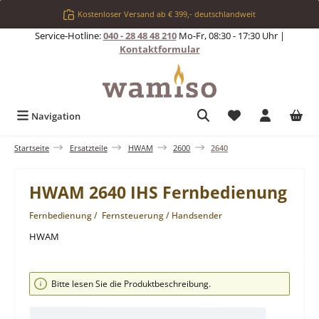
Zum Hauptinhalt springen
Kostenloser Versand ab € 399,- deutschlandweit
Service-Hotline:
040 - 28 48 48 210
Mo-Fr, 08:30 - 17:30 Uhr |
Kontaktformular
Du hast 0 Produkt
Navigation
Startseite
Ersatzteile
HWAM
2600
2640
HWAM 2640 IHS Fernbedienung
Fernbedienung / Fernsteuerung / Handsender
HWAM
Bildergalerie überspringen
Bitte lesen Sie die Produktbeschreibung.