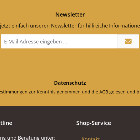
Newsletter
jetzt einfach unseren Newsletter für hilfreiche Information
E-
Mail-
Adresse
*
Datenschutz
estimmungen
zur Kenntnis genommen und die
AGB
gelesen und bi
tline
Shop-Service
ng und Beratung unter:
Kontakt