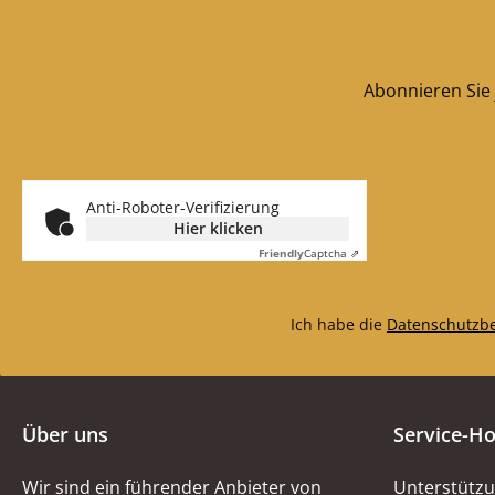
Abonnieren Sie 
Anti-Roboter-Verifizierung
Hier klicken
Friendly
Captcha ⇗
Ich habe die
Datenschutzb
Über uns
Service-Ho
Wir sind ein führender Anbieter von
Unterstützu