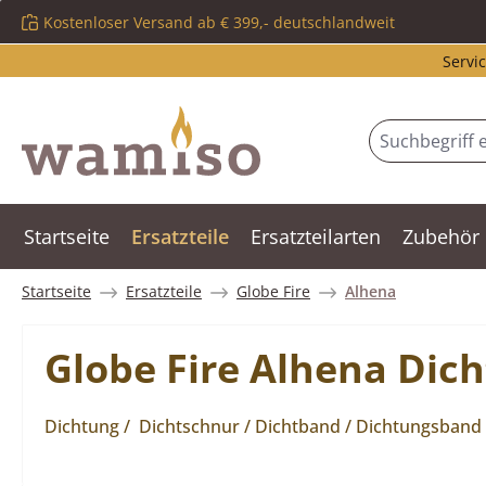
Kostenloser Versand ab € 399,- deutschlandweit
m Hauptinhalt springen
Zur Suche springen
Zur Hauptnavigation springen
Servic
Startseite
Ersatzteile
Ersatzteilarten
Zubehör
Startseite
Ersatzteile
Globe Fire
Alhena
Globe Fire Alhena Dic
Dichtung / Dichtschnur / Dichtband / Dichtungsband