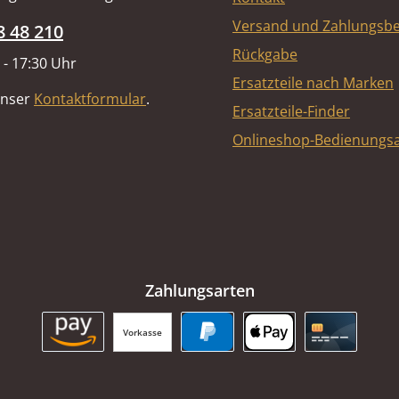
Versand und Zahlungsb
8 48 210
Rückgabe
 - 17:30 Uhr
Ersatzteile nach Marken
unser
Kontaktformular
.
Ersatzteile-Finder
Onlineshop-Bedienungsa
Zahlungsarten
Vorkasse
Amazon Pay
PayPal
Apple Pay
Kreditkart