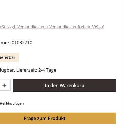
eis:
wSt. zzgl. Versandkosten / Versandkostenfrei ab 399,- €
mmer:
01032710
ieferbar
ügbar, Lieferzeit: 2-4 Tage
l: Gib den gewünschten Wert ein oder benutze die Schaltflächen 
In den Warenkorb
tel hinzufügen
Frage zum Produkt