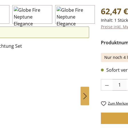
Regulärer Pr
62,47 €
Inhalt:
1 Stück
Preise inkl. M
Produktnu
Nur noch 4 l
Sofort verf
Produkt Anzah
Zum Merkzet