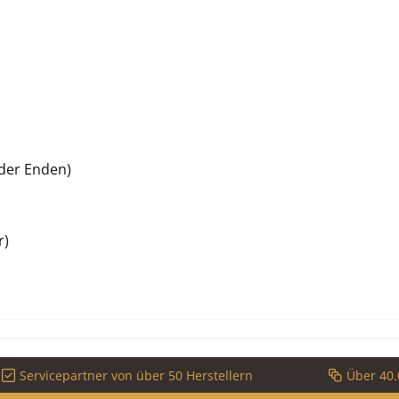
der Enden)
r)
Servicepartner von über 50 Herstellern
Über 40.