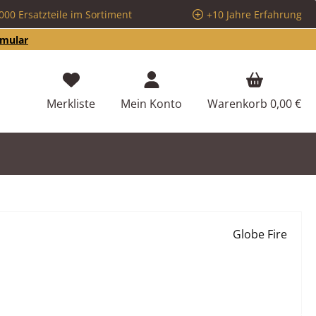
000 Ersatzteile im Sortiment
+10 Jahre Erfahrung
rmular
Du hast 0 Produkte auf dem Merkzettel
Merkliste
Mein Konto
Warenkorb
0,00 €
Globe Fire