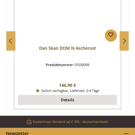
Dan Skan DOM N Ascherost
Produktnummer:
01030009
Regulärer Preis:
146,90 €
Sofort verfügbar, Lieferzeit: 2-4 Tage
Details
Kostenloser Versand ab € 399,- deutschlandweit
Newsletter