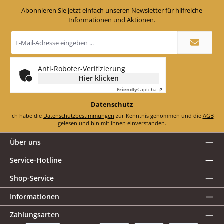
Abonnieren Sie jetzt einfach unseren Newsletter für hilfreiche
Informationen und Aktionen.
E-
Mail-
Adresse
*
Anti-Roboter-Verifizierung
Hier klicken
Friendly
Captcha ⇗
Datenschutz
Ich habe die
Datenschutzbestimmungen
zur Kenntnis genommen und die
AGB
gelesen und bin mit ihnen einverstanden.
Über uns
Service-Hotline
Shop-Service
Informationen
Zahlungsarten