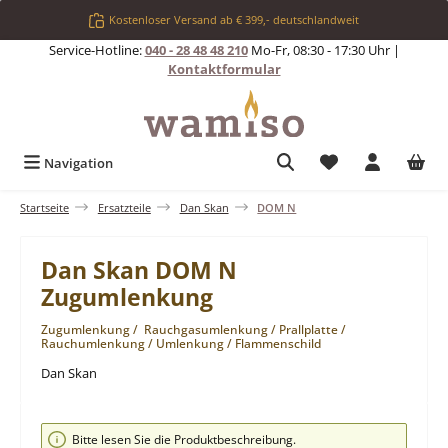
Zum Hauptinhalt springen
Kostenloser Versand ab € 399,- deutschlandweit
Service-Hotline:
040 - 28 48 48 210
Mo-Fr, 08:30 - 17:30 Uhr |
Kontaktformular
Du hast 0 Produkt
Navigation
Startseite
Ersatzteile
Dan Skan
DOM N
Dan Skan DOM N
Zugumlenkung
Zugumlenkung / Rauchgasumlenkung / Prallplatte /
Rauchumlenkung / Umlenkung / Flammenschild
Dan Skan
Bildergalerie überspringen
Bitte lesen Sie die Produktbeschreibung.