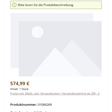
Bildergalerie überspringen
Bitte lesen Sie die Produktbeschreibung.
Regulärer Preis:
574,99 €
Inhalt:
1 Stück
Preise inkl. MwSt. zzgl. Versandkosten / Versandkostenfrei ab 399,- €
Produktnummer:
01066269