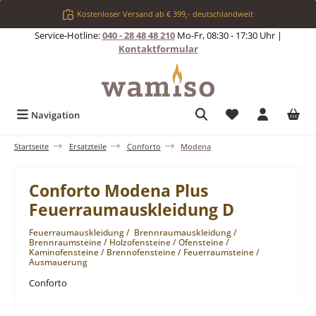
Zum Hauptinhalt springen
Kostenloser Versand ab € 399,- deutschlandweit
Service-Hotline:
040 - 28 48 48 210
Mo-Fr, 08:30 - 17:30 Uhr |
Kontaktformular
Du hast 0 Produkt
Navigation
Startseite
Ersatzteile
Conforto
Modena
Conforto Modena Plus
Feuerraumauskleidung D
Feuerraumauskleidung / Brennraumauskleidung /
Brennraumsteine / Holzofensteine / Ofensteine /
Kaminofensteine / Brennofensteine / Feuerraumsteine /
Ausmauerung
Conforto