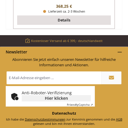
Regulärer Preis:
368,25 €
Lieferzeit ca. 2-3 Wochen
Details
Kostenloser Versand ab € 399,- deutschlandweit
Newsletter
Abonnieren Sie jetzt einfach unseren Newsletter für hilfreiche
Informationen und Aktionen.
E-
Mail-
Adresse
*
Anti-Roboter-Verifizierung
Hier klicken
Friendly
Captcha ⇗
Datenschutz
Ich habe die
Datenschutzbestimmungen
zur Kenntnis genommen und die
AGB
gelesen und bin mit ihnen einverstanden.