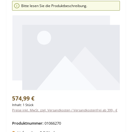
Bildergalerie überspringen
Bitte lesen Sie die Produktbeschreibung.
Regulärer Preis:
574,99 €
Inhalt:
1 Stück
Preise inkl. MwSt. zzgl. Versandkosten / Versandkostenfrei ab 399,- €
Produktnummer:
01066270