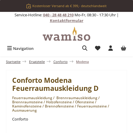
Zum Hauptinhalt springen
Kostenloser Versand ab € 399,- deutschlandweit
Service-Hotline:
040 - 28 48 48 210
Mo-Fr, 08:30 - 17:30 Uhr |
Kontaktformular
Du hast 0 Produkt
Navigation
Startseite
Ersatzteile
Conforto
Modena
Conforto Modena
Feuerraumauskleidung D
Feuerraumauskleidung / Brennraumauskleidung /
Brennraumsteine / Holzofensteine / Ofensteine /
Kaminofensteine / Brennofensteine / Feuerraumsteine /
Ausmauerung
Conforto