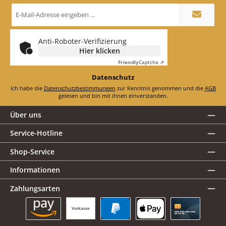
E-
Mail-
Adresse
*
Anti-Roboter-Verifizierung
Hier klicken
Friendly
Captcha ⇗
Datenschutz
Ich habe die
Datenschutzbestimmungen
zur Kenntnis genommen und die
AGB
gelesen und bin mit ihnen einverstanden.
Über uns
Service-Hotline
Shop-Service
Informationen
Zahlungsarten
Vorkasse
Amazon Pay
PayPal
Apple Pay
Kreditkarte