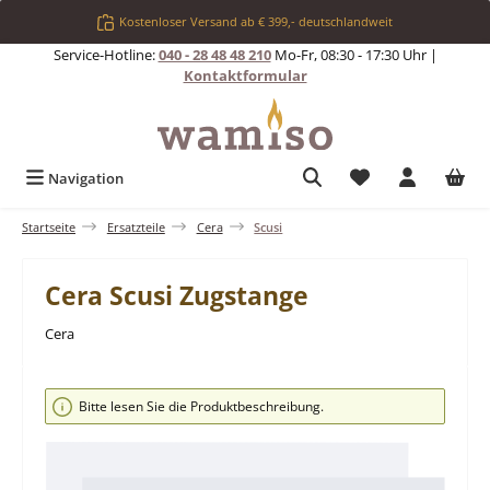
Zum Hauptinhalt springen
Kostenloser Versand ab € 399,- deutschlandweit
Service-Hotline:
040 - 28 48 48 210
Mo-Fr, 08:30 - 17:30 Uhr |
Kontaktformular
Du hast 0 Produkt
Navigation
Startseite
Ersatzteile
Cera
Scusi
Cera Scusi Zugstange
Cera
Bildergalerie überspringen
Bitte lesen Sie die Produktbeschreibung.