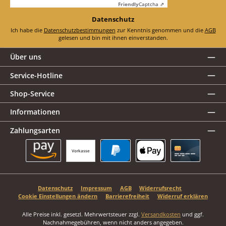
Friendly
Captcha ⇗
Datenschutz
Ich habe die
Datenschutzbestimmungen
zur Kenntnis genommen und die
AGB
gelesen und bin mit ihnen einverstanden.
Über uns
Service-Hotline
Shop-Service
Informationen
Zahlungsarten
Vorkasse
Amazon Pay
PayPal
Apple Pay
Kreditkarte
Datenschutz
Impressum
AGB
Widerrufsrecht
Cookie Einstellungen ändern
Barrierefreiheit
Widerruf erklären
Alle Preise inkl. gesetzl. Mehrwertsteuer zzgl.
Versandkosten
und ggf.
Nachnahmegebühren, wenn nicht anders angegeben.