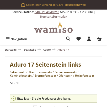
Zum Hauptinhalt springen
Kostenloser Versand ab € 399,- deutschlandweit
Service-Hotline:
040 - 28 48 48 210
Mo-Fr, 08:30 - 17:30 Uhr |
Kontaktformular
Du hast 0 Produkt
Navigation
Startseite
Ersatzteile
Aduro
Aduro 17
Aduro 17 Seitenstein links
Seitenstein / Brennraumstein / Feuerraumstein /
Kaminofenstein / Brennofenstein / Ofenstein / Holzofenstein
Aduro
Bildergalerie überspringen
Bitte lesen Sie die Produktbeschreibung.