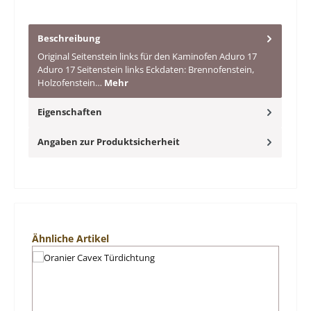
Beschreibung
Original Seitenstein links für den Kaminofen Aduro 17
Aduro 17 Seitenstein links Eckdaten: Brennofenstein,
Holzofenstein…
Mehr
Eigenschaften
Angaben zur Produktsicherheit
Produktgalerie überspringen
Ähnliche Artikel