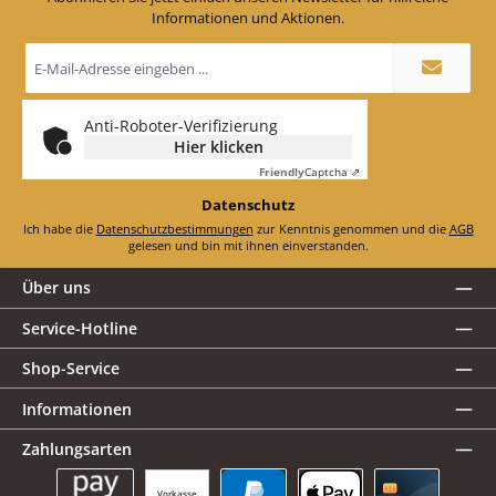
Informationen und Aktionen.
E-
Mail-
Adresse
*
Anti-Roboter-Verifizierung
Hier klicken
Friendly
Captcha ⇗
Datenschutz
Ich habe die
Datenschutzbestimmungen
zur Kenntnis genommen und die
AGB
gelesen und bin mit ihnen einverstanden.
Über uns
Service-Hotline
Shop-Service
Informationen
Zahlungsarten
Vorkasse