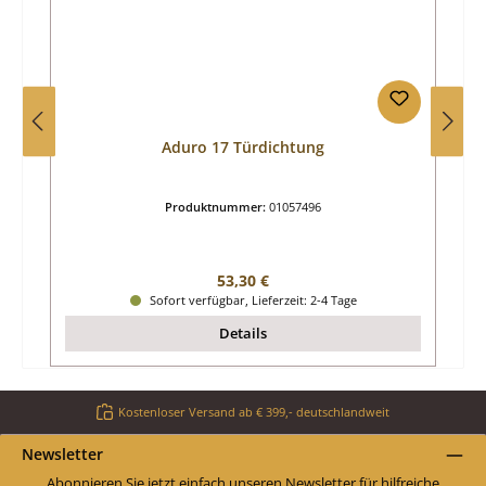
Aduro 17 Türdichtung
Produktnummer:
01057496
Regulärer Preis:
53,30 €
Sofort verfügbar, Lieferzeit: 2-4 Tage
Details
Kostenloser Versand ab € 399,- deutschlandweit
Newsletter
Abonnieren Sie jetzt einfach unseren Newsletter für hilfreiche