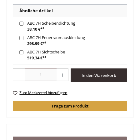
Ähnliche Artikel
ABC 7H Scheibendichtung
38,10 €*¹
ABC 7H Feuerraumauskleidung
298,99 €*¹
ABC 7H Sichtscheibe
519,34 €*¹
Produkt Anzahl: Gib den gewünschten Wert ein oder benutze die Schaltfläche
In den Warenkorb
Zum Merkzettel hinzufügen
Frage zum Produkt