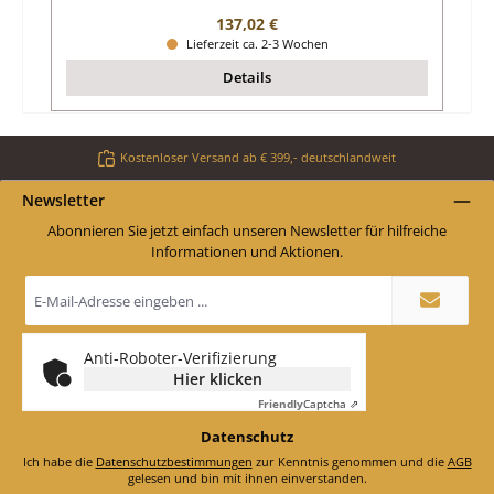
Regulärer Preis:
137,02 €
Lieferzeit ca. 2-3 Wochen
Details
Kostenloser Versand ab € 399,- deutschlandweit
Newsletter
Abonnieren Sie jetzt einfach unseren Newsletter für hilfreiche
Informationen und Aktionen.
E-
Mail-
Adresse
*
Anti-Roboter-Verifizierung
Hier klicken
Friendly
Captcha ⇗
Datenschutz
Ich habe die
Datenschutzbestimmungen
zur Kenntnis genommen und die
AGB
gelesen und bin mit ihnen einverstanden.