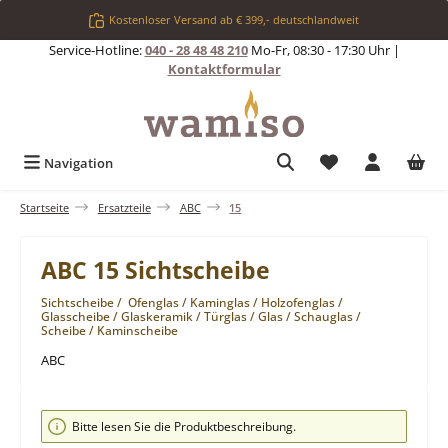
Zum Hauptinhalt springen
Kostenloser Versand ab € 399,- deutschlandweit
Service-Hotline:
040 - 28 48 48 210
Mo-Fr, 08:30 - 17:30 Uhr |
Kontaktformular
Du hast 0 Produkt
Navigation
Startseite
Ersatzteile
ABC
15
ABC 15 Sichtscheibe
Sichtscheibe / Ofenglas / Kaminglas / Holzofenglas /
Glasscheibe / Glaskeramik / Türglas / Glas / Schauglas /
Scheibe / Kaminscheibe
ABC
Bildergalerie überspringen
Bitte lesen Sie die Produktbeschreibung.