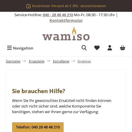
Zum Hauptinhalt springen
Kostenloser Versand ab € 399,- deutschlandweit
Service-Hotline:
040 - 28 48 48 210
Mo-Fr, 08:30 - 17:30 Uhr |
Kontaktformular
Du hast 0 Produkt
Navigation
Startseite
Ersatzteile
Extraflame
Graziosa
Sie brauchen Hilfe?
Wenn Sie Ihr gewünschtes Ersatzteil nicht finden können
oder sich nicht sicher sind, welche Komponente Sie
benötigen, stehen wir Ihnen gerne zur Verfügung:
Telefon: 040 28 48 48 210