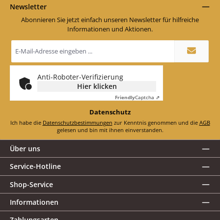
Newsletter
Abonnieren Sie jetzt einfach unseren Newsletter für hilfreiche
Informationen und Aktionen.
E-
Mail-
Adresse
*
Anti-Roboter-Verifizierung
Hier klicken
Friendly
Captcha ⇗
Datenschutz
Ich habe die
Datenschutzbestimmungen
zur Kenntnis genommen und die
AGB
gelesen und bin mit ihnen einverstanden.
Über uns
Service-Hotline
Shop-Service
Informationen
Zahlungsarten