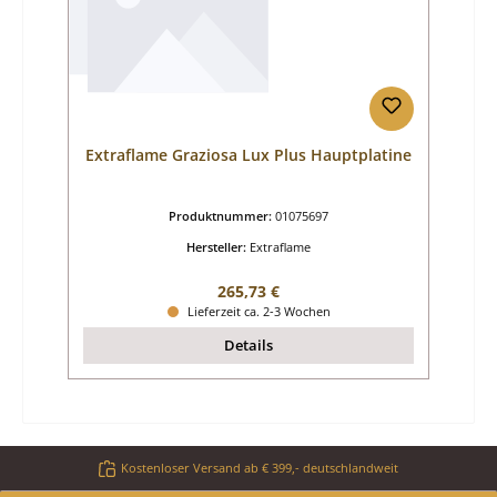
Extraflame Graziosa Lux Plus Hauptplatine
Produktnummer:
01075697
Hersteller:
Extraflame
Regulärer Preis:
265,73 €
Lieferzeit ca. 2-3 Wochen
Details
Kostenloser Versand ab € 399,- deutschlandweit