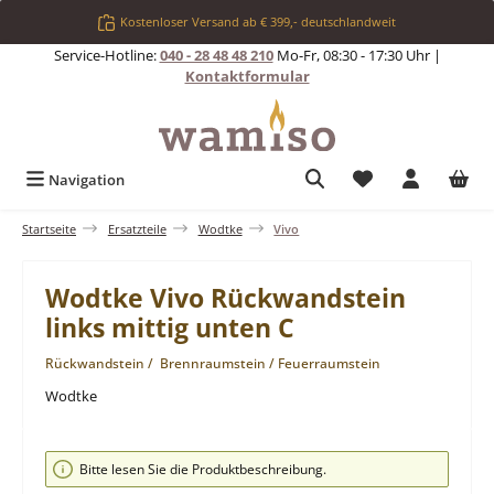
Zum Hauptinhalt springen
Kostenloser Versand ab € 399,- deutschlandweit
Service-Hotline:
040 - 28 48 48 210
Mo-Fr, 08:30 - 17:30 Uhr |
Kontaktformular
Du hast 0 Produkt
Navigation
Startseite
Ersatzteile
Wodtke
Vivo
Wodtke Vivo Rückwandstein
links mittig unten C
Rückwandstein / Brennraumstein / Feuerraumstein
Wodtke
Bildergalerie überspringen
Bitte lesen Sie die Produktbeschreibung.