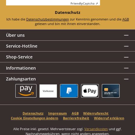
Friendly
Captcha ⇗
Datenschutz
Ich habe die
Datenschutzbestimmungen
zur Kenntnis genommen und die
AGB
gelesen und bin mit ihnen einverstanden.
Über uns
Service-Hotline
Shop-Service
Informationen
Zahlungsarten
Vorkasse
Amazon Pay
PayPal
Apple Pay
Kreditkarte
Datenschutz
Impressum
AGB
Widerrufsrecht
Cookie Einstellungen ändern
Barrierefreiheit
Widerruf erklären
Alle Preise inkl. gesetzl. Mehrwertsteuer zzgl.
Versandkosten
und ggf.
Nachnahmegebühren, wenn nicht anders angegeben.