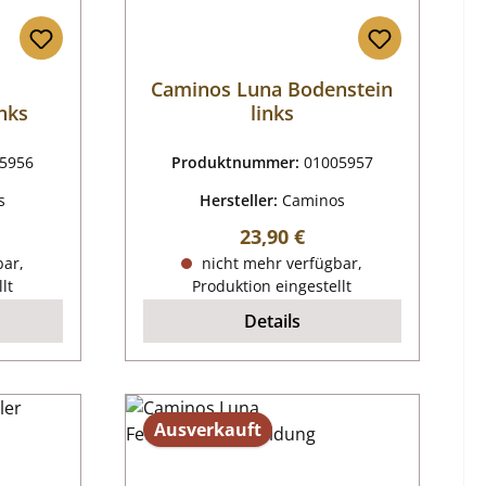
Caminos Luna Bodenstein
nks
links
5956
Produktnummer:
01005957
s
Hersteller:
Caminos
reis:
Regulärer Preis:
23,90 €
bar,
nicht mehr verfügbar,
lt
Produktion eingestellt
Details
Ausverkauft