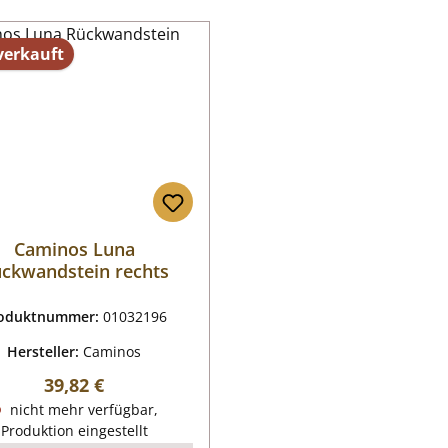
verkauft
Caminos Luna
ckwandstein rechts
oduktnummer:
01032196
Hersteller:
Caminos
Regulärer Preis:
39,82 €
nicht mehr verfügbar,
Produktion eingestellt