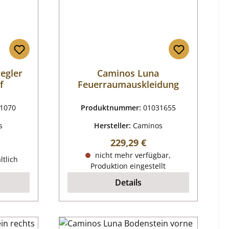
egler
Caminos Luna
f
Feuerraumauskleidung
1070
Produktnummer:
01031655
s
Hersteller:
Caminos
Regulärer Preis:
229,29 €
reis:
nicht mehr verfügbar,
ltlich
Produktion eingestellt
Details