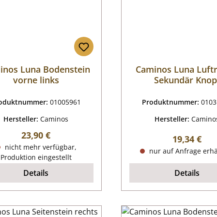
inos Luna Bodenstein
Caminos Luna Luftr
vorne links
Sekundär Knop
oduktnummer:
01005961
Produktnummer:
0103
Hersteller:
Caminos
Hersteller:
Camino
Regulärer Preis:
23,90 €
Regulärer P
19,34 €
nicht mehr verfügbar,
nur auf Anfrage erhä
Produktion eingestellt
Details
Details