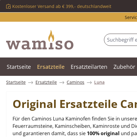
Kostenloser Versand ab € 399,- deutschlandweit
m Hauptinhalt springen
Zur Suche springen
Zur Hauptnavigation springen
Servic
Startseite
Ersatzteile
Ersatzteilarten
Zubehör
Startseite
Ersatzteile
Caminos
Luna
Original Ersatzteile 
Für den Caminos Luna Kaminofen finden Sie in unsere
Feuerraumsteine, Kaminscheiben, Kaminroste und Dich
und garantieren damit, dass sie
100% original
und pas