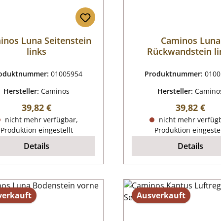
inos Luna Seitenstein
Caminos Luna
links
Rückwandstein li
oduktnummer:
01005954
Produktnummer:
0100
Hersteller:
Caminos
Hersteller:
Camino
Regulärer Preis:
Regulärer P
39,82 €
39,82 €
nicht mehr verfügbar,
nicht mehr verfüg
Produktion eingestellt
Produktion eingestel
Details
Details
verkauft
Ausverkauft