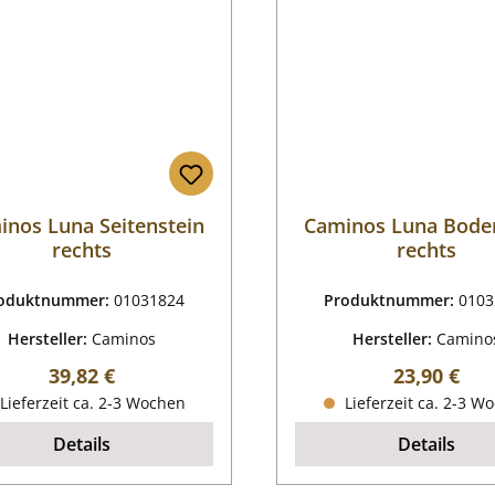
inos Luna Seitenstein
Caminos Luna Bode
rechts
rechts
oduktnummer:
01031824
Produktnummer:
0103
Hersteller:
Caminos
Hersteller:
Camino
Regulärer Preis:
Regulärer P
39,82 €
23,90 €
Lieferzeit ca. 2-3 Wochen
Lieferzeit ca. 2-3 W
Details
Details