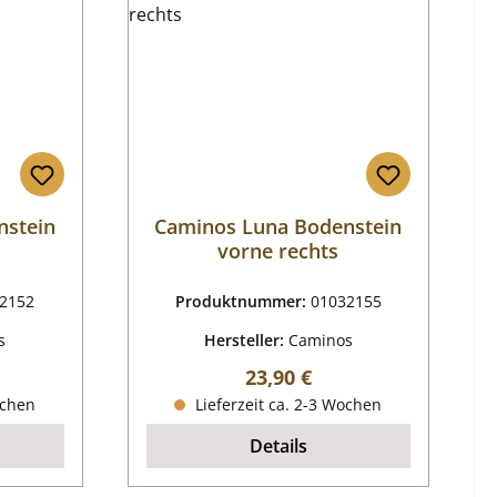
nstein
Caminos Luna Bodenstein
vorne rechts
2152
Produktnummer:
01032155
s
Hersteller:
Caminos
reis:
Regulärer Preis:
23,90 €
ochen
Lieferzeit ca. 2-3 Wochen
Details