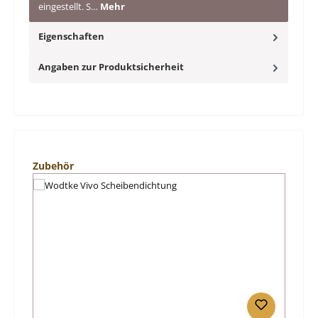
eingestellt. S…
Mehr
Eigenschaften
Angaben zur Produktsicherheit
Produktgalerie überspringen
Zubehör