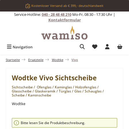
Zum Hauptinhalt springen
Kostenloser Versand ab € 399,- deutschlandweit
Service-Hotline:
040 - 28 48 48 210
Mo-Fr, 08:30 - 17:30 Uhr |
Kontaktformular
Du hast 0 Produkt
Navigation
Startseite
Ersatzteile
Wodtke
Vivo
Wodtke Vivo Sichtscheibe
Sichtscheibe / Ofenglas / Kaminglas / Holzofenglas /
Glasscheibe / Glaskeramik / Türglas / Glas / Schauglas /
Scheibe / Kaminscheibe
Wodtke
Bildergalerie überspringen
Bitte lesen Sie die Produktbeschreibung.