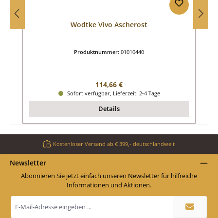
Wodtke Vivo Ascherost
Produktnummer:
01010440
Regulärer Preis:
114,66 €
Sofort verfügbar, Lieferzeit: 2-4 Tage
Details
Kostenloser Versand ab € 399,- deutschlandweit
Newsletter
Abonnieren Sie jetzt einfach unseren Newsletter für hilfreiche
Informationen und Aktionen.
E-
Mail-
Adresse