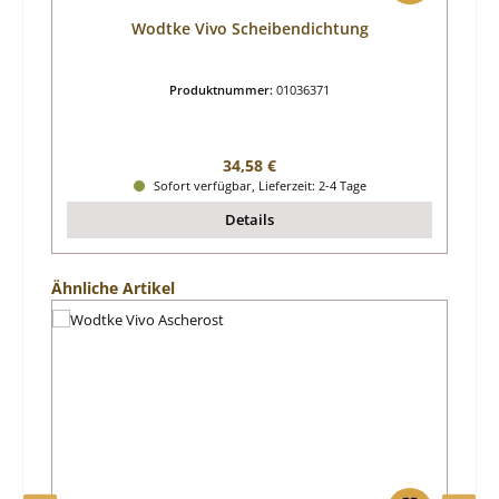
Wodtke Vivo Scheibendichtung
Produktnummer:
01036371
Regulärer Preis:
34,58 €
Sofort verfügbar, Lieferzeit: 2-4 Tage
Details
Produktgalerie überspringen
Ähnliche Artikel