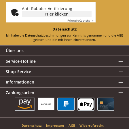
*
Anti-Roboter-Verifizierung
Hier klicken
Friendly
Captcha ⇗
Datenschutz
Ich habe die
Datenschutzbestimmungen
zur Kenntnis genommen und die
AGB
gelesen und bin mit ihnen einverstanden.
Über uns
Service-Hotline
Shop-Service
Informationen
Zahlungsarten
Vorkasse
Amazon Pay
PayPal
Apple Pay
Kreditkarte
Datenschutz
Impressum
AGB
Widerrufsrecht