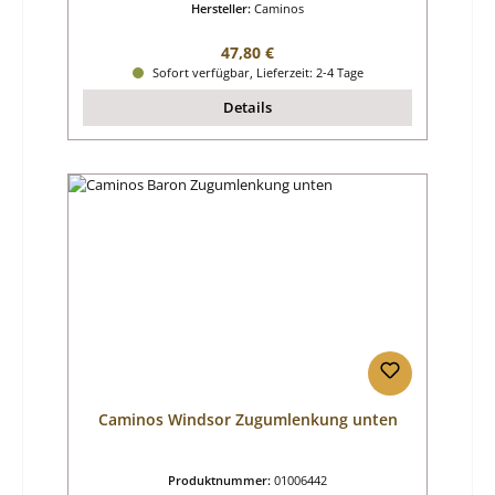
Hersteller:
Caminos
Regulärer Preis:
47,80 €
Sofort verfügbar, Lieferzeit: 2-4 Tage
Details
Caminos Windsor Zugumlenkung unten
Produktnummer:
01006442