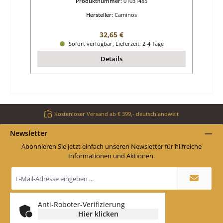
Produktnummer:
01031485
Hersteller:
Caminos
Regulärer Preis:
32,65 €
Sofort verfügbar, Lieferzeit: 2-4 Tage
Details
Kostenloser Versand ab € 399,- deutschlandweit
Newsletter
Abonnieren Sie jetzt einfach unseren Newsletter für hilfreiche
Informationen und Aktionen.
E-
Mail-
Adresse
*
Anti-Roboter-Verifizierung
Hier klicken