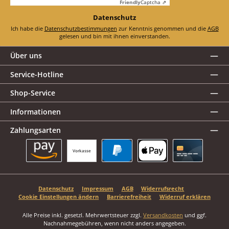
Friendly
Captcha ⇗
Datenschutz
Ich habe die
Datenschutzbestimmungen
zur Kenntnis genommen und die
AGB
gelesen und bin mit ihnen einverstanden.
Über uns
Service-Hotline
Shop-Service
Informationen
Zahlungsarten
Vorkasse
Amazon Pay
PayPal
Apple Pay
Kreditkarte
Datenschutz
Impressum
AGB
Widerrufsrecht
Cookie Einstellungen ändern
Barrierefreiheit
Widerruf erklären
Alle Preise inkl. gesetzl. Mehrwertsteuer zzgl.
Versandkosten
und ggf.
Nachnahmegebühren, wenn nicht anders angegeben.