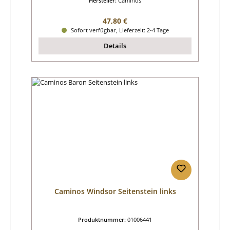
Hersteller:
Caminos
Regulärer Preis:
47,80 €
Sofort verfügbar, Lieferzeit: 2-4 Tage
Details
Caminos Windsor Seitenstein links
Produktnummer:
01006441