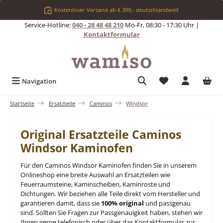
Zum Hauptinhalt springen
Kostenloser Versand ab € 399,- deutschlandweit
Service-Hotline:
040 - 28 48 48 210
Mo-Fr, 08:30 - 17:30 Uhr |
Kontaktformular
Du hast 0 Produkt
Navigation
Startseite
Ersatzteile
Caminos
Windsor
Original Ersatzteile Caminos
Windsor Kaminofen
Für den Caminos Windsor Kaminofen finden Sie in unserem
Onlineshop eine breite Auswahl an Ersatzteilen wie
Feuerraumsteine, Kaminscheiben, Kaminroste und
Dichtungen. Wir beziehen alle Teile direkt vom Hersteller und
garantieren damit, dass sie
100% original
und passgenau
sind. Sollten Sie Fragen zur Passgenauigkeit haben, stehen wir
Ihnen gerne telefonisch oder über das Kontaktformular zur