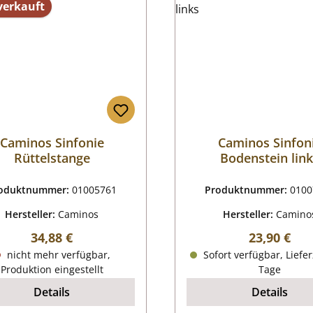
verkauft
Caminos Sinfonie
Caminos Sinfon
Rüttelstange
Bodenstein lin
oduktnummer:
01005761
Produktnummer:
0100
Hersteller:
Caminos
Hersteller:
Camino
Regulärer Preis:
Regulärer P
34,88 €
23,90 €
nicht mehr verfügbar,
Sofort verfügbar, Liefer
Produktion eingestellt
Tage
Details
Details