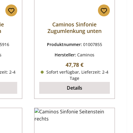
ie
Caminos Sinfonie
n
Zugumlenkung unten
5916
Produktnummer:
01007855
s
Hersteller:
Caminos
reis:
Regulärer Preis:
47,78 €
zeit: 2-4
Sofort verfügbar, Lieferzeit: 2-4
Tage
Details