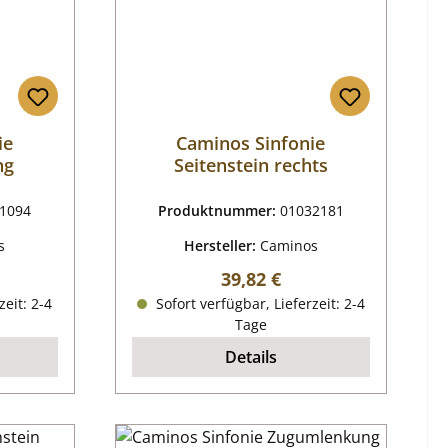
ie
Caminos Sinfonie
ng
Seitenstein rechts
1094
Produktnummer:
01032181
s
Hersteller:
Caminos
reis:
Regulärer Preis:
39,82 €
zeit: 2-4
Sofort verfügbar, Lieferzeit: 2-4
Tage
Details