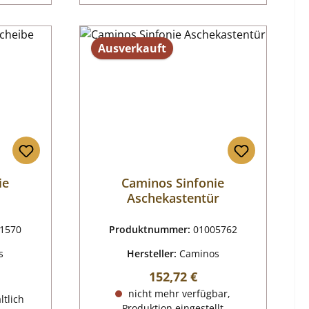
Ausverkauft
ie
Caminos Sinfonie
Aschekastentür
1570
Produktnummer:
01005762
s
Hersteller:
Caminos
Regulärer Preis:
152,72 €
reis:
nicht mehr verfügbar,
ltlich
Produktion eingestellt