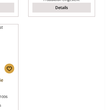
Details
ie
1006
s