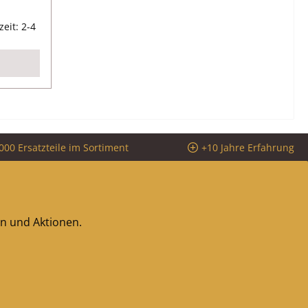
reis:
zeit: 2-4
000 Ersatzteile im Sortiment
+10 Jahre Erfahrung
en und Aktionen.