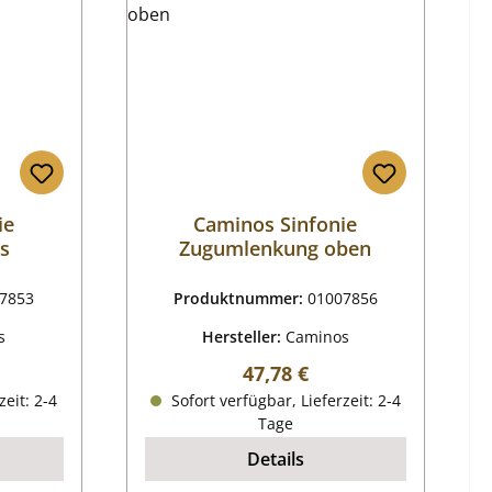
ie
Caminos Sinfonie
ks
Zugumlenkung oben
7853
Produktnummer:
01007856
s
Hersteller:
Caminos
reis:
Regulärer Preis:
47,78 €
zeit: 2-4
Sofort verfügbar, Lieferzeit: 2-4
Tage
Details