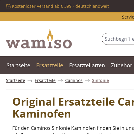
Kostenloser Versand ab € 399,- deutschlandweit
m Hauptinhalt springen
Zur Suche springen
Zur Hauptnavigation springen
Servic
Startseite
Ersatzteile
Ersatzteilarten
Zubehör
Startseite
Ersatzteile
Caminos
Sinfonie
Original Ersatzteile C
Kaminofen
Für den Caminos Sinfonie Kaminofen finden Sie in uns