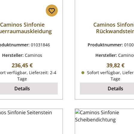
Caminos Sinfonie
Caminos Sinfon
uerraumauskleidung
Rückwandstei
oduktnummer:
01031846
Produktnummer:
0100
Hersteller:
Caminos
Hersteller:
Camino
Regulärer Preis:
Regulärer P
236,45 €
39,82 €
ort verfügbar, Lieferzeit: 2-4
Sofort verfügbar, Liefer
Tage
Tage
Details
Details