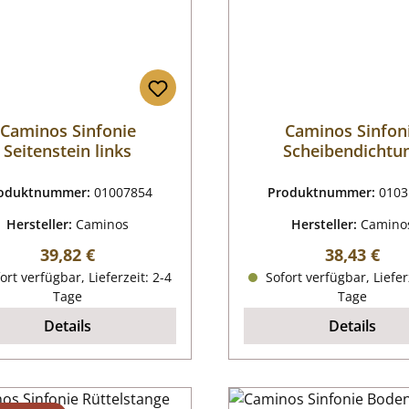
Caminos Sinfonie
Caminos Sinfon
Seitenstein links
Scheibendichtu
oduktnummer:
01007854
Produktnummer:
0103
Hersteller:
Caminos
Hersteller:
Camino
Regulärer Preis:
Regulärer P
39,82 €
38,43 €
ort verfügbar, Lieferzeit: 2-4
Sofort verfügbar, Liefer
Tage
Tage
Details
Details