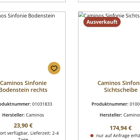
Ausverkauft
Caminos Sinfonie
Caminos Sinfon
Bodenstein rechts
Sichtscheibe
oduktnummer:
01031833
Produktnummer:
0100
Hersteller:
Caminos
Hersteller:
Camino
Regulärer Preis:
23,90 €
Regulärer P
174,94 €
ort verfügbar, Lieferzeit: 2-4
nur auf Anfrage erhä
Tage