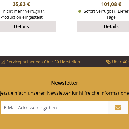
Regulärer Preis:
Regulärer P
35,83 €
101,08 €
nicht mehr verfügbar,
Sofort verfügbar, Liefer
Produktion eingestellt
Tage
Details
Details
Servicepartner von über 50 Herstellern
Über 40.
Newsletter
jetzt einfach unseren Newsletter für hilfreiche Information
E-
Mail-
Adresse
*