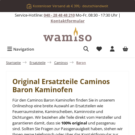
Zum Hauptinhalt springen
Kostenloser Versand ab € 399,- deutschlandweit
Service-Hotline:
040 - 28 48 48 210
Mo-Fr, 08:30 - 17:30 Uhr |
Kontaktformular
Du hast 0 Produkt
Navigation
Startseite
Ersatzteile
Caminos
Baron
Original Ersatzteile Caminos
Baron Kaminofen
Für den Caminos Baron Kaminofen finden Sie in unserem
Onlineshop eine breite Auswahl an Ersatzteilen wie
Feuerraumsteine, Kaminscheiben, Kaminroste und
Dichtungen. Wir beziehen alle Teile direkt vom Hersteller und
garantieren damit, dass sie
100% original
und passgenau
sind. Sollten Sie Fragen zur Passgenauigkeit haben, stehen wir
Ihnen gerne telefonisch oder über das Kontaktformular zur