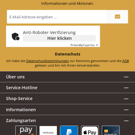
Informationen und Aktionen.
E-
Mail-
Adresse
*
Anti-Roboter-Verifizierung
Hier klicken
Friendly
Captcha ⇗
Datenschutz
Ich habe die
Datenschutzbestimmungen
zur Kenntnis genommen und die
AGB
gelesen und bin mit ihnen einverstanden.
Über uns
Service-Hotline
Shop-Service
Informationen
Zahlungsarten
Vorkasse