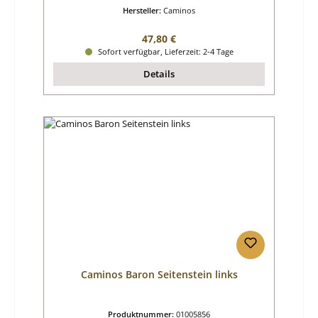
Hersteller:
Caminos
Regulärer Preis:
47,80 €
Sofort verfügbar, Lieferzeit: 2-4 Tage
Details
Caminos Baron Seitenstein links
Produktnummer:
01005856