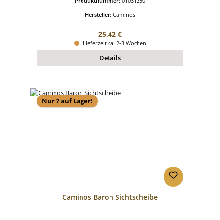
Produktnummer:
01031250
Hersteller:
Caminos
Regulärer Preis:
25,42 €
Lieferzeit ca. 2-3 Wochen
Details
Nur 7 auf Lager!
Caminos Baron Sichtscheibe