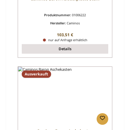
Produktnummer:
01006222
Hersteller:
Caminos
Regulärer Preis:
103,51 €
nur auf Anfrage erhältlich
Details
Ausverkauft