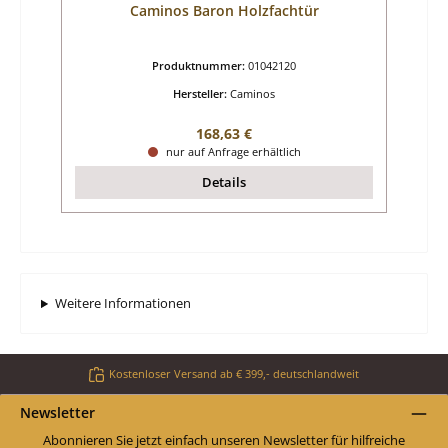
Caminos Baron Holzfachtür
Produktnummer:
01042120
Hersteller:
Caminos
Regulärer Preis:
168,63 €
nur auf Anfrage erhältlich
Details
Weitere Informationen
Kostenloser Versand ab € 399,- deutschlandweit
Newsletter
Abonnieren Sie jetzt einfach unseren Newsletter für hilfreiche