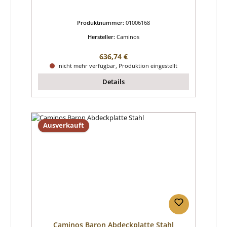
Produktnummer:
01006168
Hersteller:
Caminos
Regulärer Preis:
636,74 €
nicht mehr verfügbar, Produktion eingestellt
Details
Ausverkauft
Caminos Baron Abdeckplatte Stahl