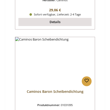
Hersteller:
Caminos
Regulärer Preis:
29,06 €
Sofort verfügbar, Lieferzeit: 2-4 Tage
Details
Caminos Baron Scheibendichtung
Produktnummer:
01031095