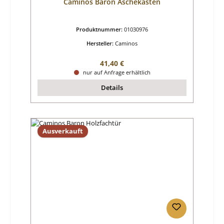
Caminos Baron Aschekasten
Produktnummer:
01030976
Hersteller:
Caminos
Regulärer Preis:
41,40 €
nur auf Anfrage erhältlich
Details
Ausverkauft