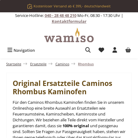
Zum Hauptinhalt springen
Kostenloser Versand ab € 399,- deutschlandweit
Service-Hotline:
040 - 28 48 48 210
Mo-Fr, 08:30 - 17:30 Uhr |
Kontaktformular
Du hast 0 Produkt
Navigation
Startseite
Ersatzteile
Caminos
Rhombus
Original Ersatzteile Caminos
Rhombus Kaminofen
Für den Caminos Rhombus Kaminofen finden Sie in unserem
Onlineshop eine breite Auswahl an Ersatzteilen wie
Feuerraumsteine, Kaminscheiben, Kaminroste und
Dichtungen. Wir beziehen alle Teile direkt vom Hersteller und
garantieren damit, dass sie
100% original
und passgenau
sind. Sollten Sie Fragen zur Passgenauigkeit haben, stehen wir
Ihnen gerne telefonisch oder über das Kontaktformular zur