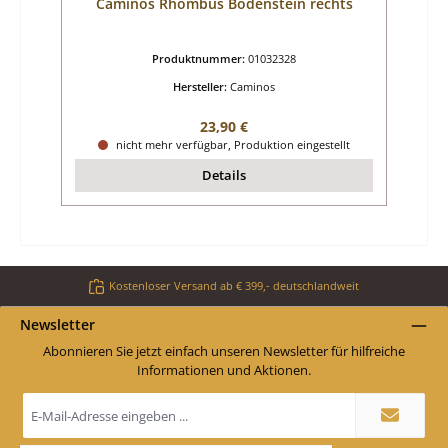
Caminos Rhombus Bodenstein rechts
Produktnummer:
01032328
Hersteller:
Caminos
Regulärer Preis:
23,90 €
nicht mehr verfügbar, Produktion eingestellt
Details
Kostenloser Versand ab € 399,- deutschlandweit
Newsletter
Abonnieren Sie jetzt einfach unseren Newsletter für hilfreiche
Informationen und Aktionen.
E-
Mail-
Adresse