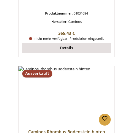
Produktnummer:
01031684
Hersteller:
Caminos
Regulärer Preis:
365,43 €
nicht mehr verfügbar, Produktion eingestellt
Details
Ausverkauft
Caminos Rhombus Bodenstein hinten