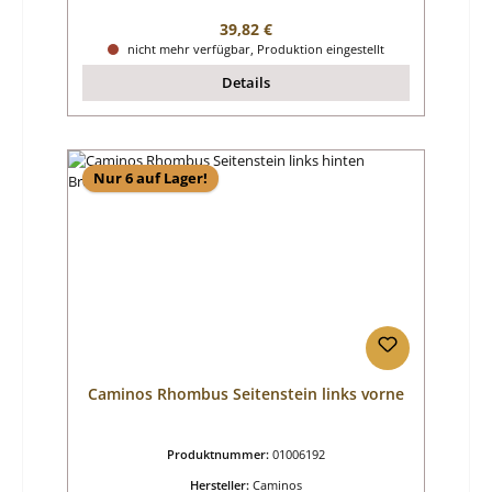
Regulärer Preis:
39,82 €
nicht mehr verfügbar, Produktion eingestellt
Details
Nur 6 auf Lager!
Caminos Rhombus Seitenstein links vorne
Produktnummer:
01006192
Hersteller:
Caminos