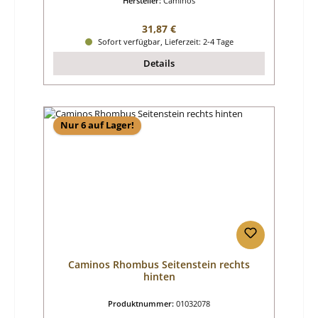
Hersteller:
Caminos
Regulärer Preis:
31,87 €
Sofort verfügbar, Lieferzeit: 2-4 Tage
Details
Nur 6 auf Lager!
Caminos Rhombus Seitenstein rechts
hinten
Produktnummer:
01032078