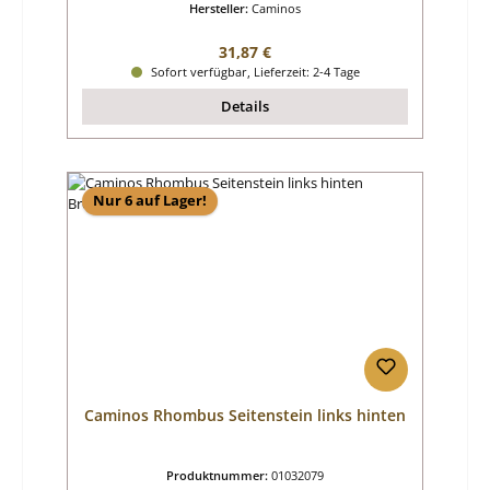
Hersteller:
Caminos
Regulärer Preis:
31,87 €
Sofort verfügbar, Lieferzeit: 2-4 Tage
Details
Nur 6 auf Lager!
Caminos Rhombus Seitenstein links hinten
Produktnummer:
01032079