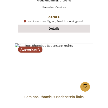
Produktnummer:
01006196
Hersteller:
Caminos
Regulärer Preis:
23,90 €
nicht mehr verfügbar, Produktion eingestellt
Details
Ausverkauft
Caminos Rhombus Bodenstein links