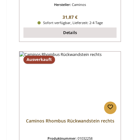
Hersteller:
Caminos
Regulärer Preis:
31,87 €
Sofort verfügbar, Lieferzeit: 2-4 Tage
Details
Ausverkauft
Caminos Rhombus Rückwandstein rechts
Produktnummer:
01032258