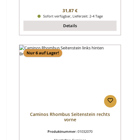
Regulärer Preis:
31,87 €
Sofort verfügbar, Lieferzeit: 2-4 Tage
Details
Nur 6 auf Lager!
Caminos Rhombus Seitenstein rechts
vorne
Produktnummer:
01032070