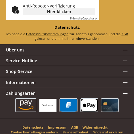
*
Anti-Roboter-Verifizierung
Hier klicken
Friendly
Captcha ⇗
Datenschutz
Ich habe die
Datenschutzbestimmungen
zur Kenntnis genommen und die
AGB
gelesen und bin mit ihnen einverstanden.
Über uns
Service-Hotline
Shop-Service
Informationen
Zahlungsarten
Vorkasse
Amazon Pay
PayPal
Apple Pay
Kreditkarte
Datenschutz
Impressum
AGB
Widerrufsrecht
Cookie Einstellungen ändern
Barrierefreiheit
Widerruf erklären