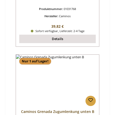
Produktnummer:
01031768
Hersteller:
Caminos
Regulärer Preis:
39,82 €
Sofort verfügbar, Lieferzeit: 2-4 Tage
Details
Nur 1 auf Lager!
Caminos Grenada Zugumlenkung unten B