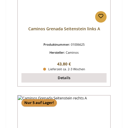
Caminos Grenada Seitenstein links A
Produktnummer:
01006625
Hersteller:
Caminos
Regulärer Preis:
43,80 €
Lieferzeit ca. 2-3 Wochen
Details
Nur 5 auf Lager!