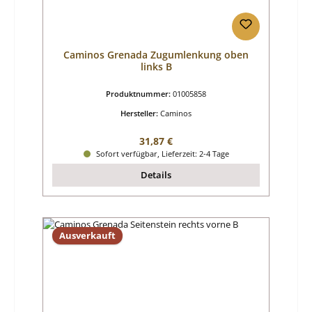
Caminos Grenada Zugumlenkung oben
links B
Produktnummer:
01005858
Hersteller:
Caminos
Regulärer Preis:
31,87 €
Sofort verfügbar, Lieferzeit: 2-4 Tage
Details
Ausverkauft