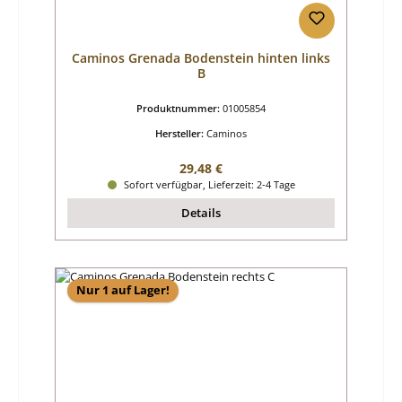
Caminos Grenada Bodenstein hinten links
B
Produktnummer:
01005854
Hersteller:
Caminos
Regulärer Preis:
29,48 €
Sofort verfügbar, Lieferzeit: 2-4 Tage
Details
Nur 1 auf Lager!