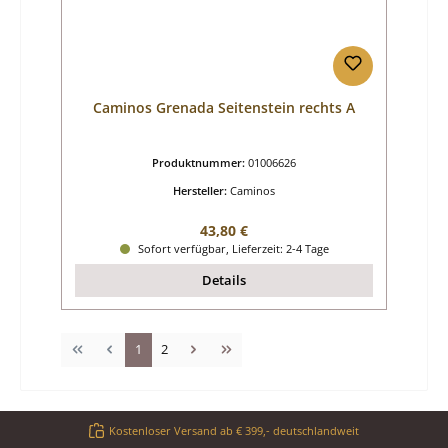
Caminos Grenada Seitenstein rechts A
Produktnummer:
01006626
Hersteller:
Caminos
Regulärer Preis:
43,80 €
Sofort verfügbar, Lieferzeit: 2-4 Tage
Details
Seite
Seite
1
2
Kostenloser Versand ab € 399,- deutschlandweit