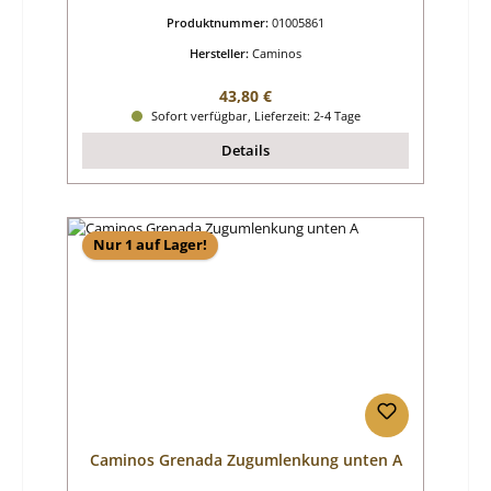
Produktnummer:
01005861
Hersteller:
Caminos
Regulärer Preis:
43,80 €
Sofort verfügbar, Lieferzeit: 2-4 Tage
Details
Nur 1 auf Lager!
Caminos Grenada Zugumlenkung unten A