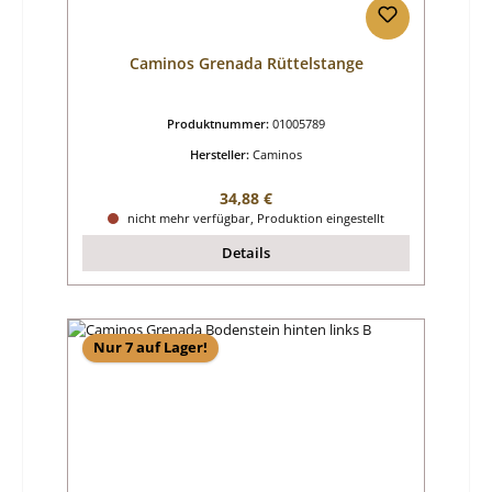
Caminos Grenada Rüttelstange
Produktnummer:
01005789
Hersteller:
Caminos
Regulärer Preis:
34,88 €
nicht mehr verfügbar, Produktion eingestellt
Details
Nur 7 auf Lager!