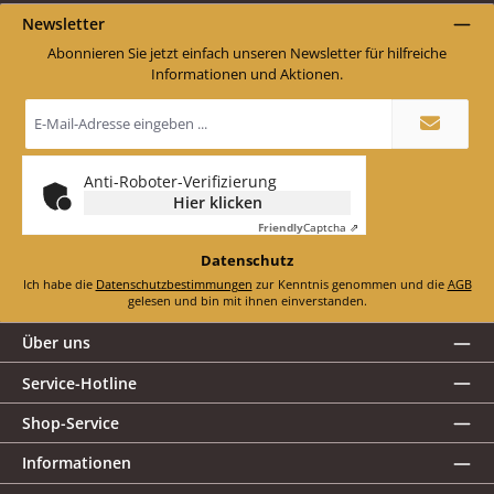
Newsletter
Abonnieren Sie jetzt einfach unseren Newsletter für hilfreiche
Informationen und Aktionen.
E-
Mail-
Adresse
*
Anti-Roboter-Verifizierung
Hier klicken
Friendly
Captcha ⇗
Datenschutz
Ich habe die
Datenschutzbestimmungen
zur Kenntnis genommen und die
AGB
gelesen und bin mit ihnen einverstanden.
Über uns
Service-Hotline
Shop-Service
Informationen