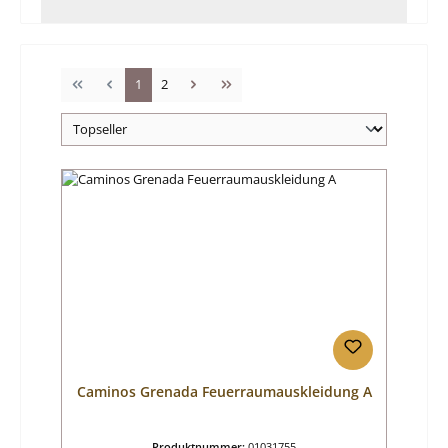
Seite
Seite
1
2
Caminos Grenada Feuerraumauskleidung A
Produktnummer:
01031755