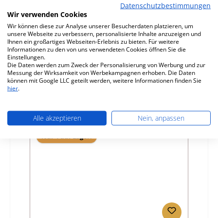
Datenschutzbestimmungen
Caminos Grenada Seitenstein links vorne C
Wir verwenden Cookies
Wir können diese zur Analyse unserer Besucherdaten platzieren, um
unsere Webseite zu verbessern, personalisierte Inhalte anzuzeigen und
Produktnummer:
01031579
Ihnen ein großartiges Webseiten-Erlebnis zu bieten. Für weitere
Informationen zu den von uns verwendeten Cookies öffnen Sie die
Hersteller:
Caminos
Einstellungen.
Die Daten werden zum Zweck der Personalisierung von Werbung und zur
Regulärer Preis:
34,24 €
Messung der Wirksamkeit von Werbekampagnen erhoben. Die Daten
Sofort verfügbar, Lieferzeit: 2-4 Tage
können mit Google LLC geteilt werden, weitere Informationen finden Sie
hier
.
Details
Alle akzeptieren
Nein, anpassen
Nur 1 auf Lager!