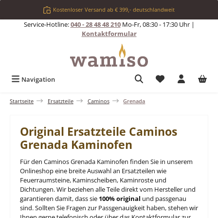
Zum Hauptinhalt springen
Kostenloser Versand ab € 399,- deutschlandweit
Service-Hotline:
040 - 28 48 48 210
Mo-Fr, 08:30 - 17:30 Uhr |
Kontaktformular
Du hast 0 Produkt
Navigation
Startseite
Ersatzteile
Caminos
Grenada
Original Ersatzteile Caminos
Grenada Kaminofen
Für den Caminos Grenada Kaminofen finden Sie in unserem
Onlineshop eine breite Auswahl an Ersatzteilen wie
Feuerraumsteine, Kaminscheiben, Kaminroste und
Dichtungen. Wir beziehen alle Teile direkt vom Hersteller und
garantieren damit, dass sie
100% original
und passgenau
sind. Sollten Sie Fragen zur Passgenauigkeit haben, stehen wir
Ihnen gerne telefonisch oder über das Kontaktformular zur