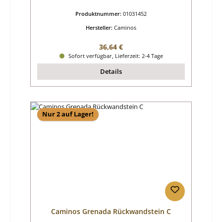
Produktnummer:
01031452
Hersteller:
Caminos
Regulärer Preis:
36,64 €
Sofort verfügbar, Lieferzeit: 2-4 Tage
Details
Nur 2 auf Lager!
Caminos Grenada Rückwandstein C