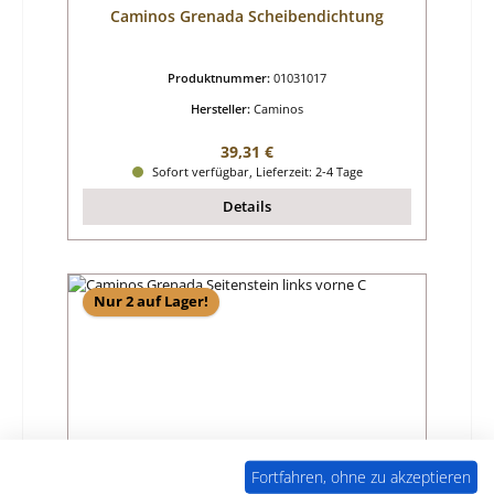
Caminos Grenada Scheibendichtung
Produktnummer:
01031017
Hersteller:
Caminos
Regulärer Preis:
39,31 €
Sofort verfügbar, Lieferzeit: 2-4 Tage
Details
Nur 2 auf Lager!
Fortfahren, ohne zu akzeptieren