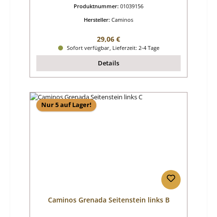
Produktnummer:
01039156
Hersteller:
Caminos
Regulärer Preis:
29,06 €
Sofort verfügbar, Lieferzeit: 2-4 Tage
Details
Nur 5 auf Lager!
Caminos Grenada Seitenstein links B