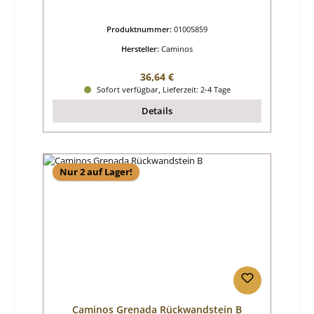
Produktnummer:
01005859
Hersteller:
Caminos
Regulärer Preis:
36,64 €
Sofort verfügbar, Lieferzeit: 2-4 Tage
Details
Nur 2 auf Lager!
Caminos Grenada Rückwandstein B