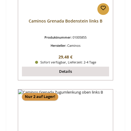
Caminos Grenada Bodenstein links B
Produktnummer:
01005855
Hersteller:
Caminos
Regulärer Preis:
29,48 €
Sofort verfügbar, Lieferzeit: 2-4 Tage
Details
Nur 2 auf Lager!