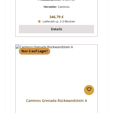
Hersteller:
Caminos
Regulärer Preis:
346,79 €
Lieferzeit ca. 2-3 Wochen
Details
Nur 2 auf Lager!
Caminos Grenada Rückwandstein A