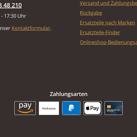
Versand und Zahlungsb
8 48 210
Rückgabe
 - 17:30 Uhr
Ersatzteile nach Marken
unser
Kontaktformular
.
Ersatzteile-Finder
Onlineshop-Bedienungsa
Zahlungsarten
Vorkasse
Amazon Pay
PayPal
Apple Pay
Kreditkart