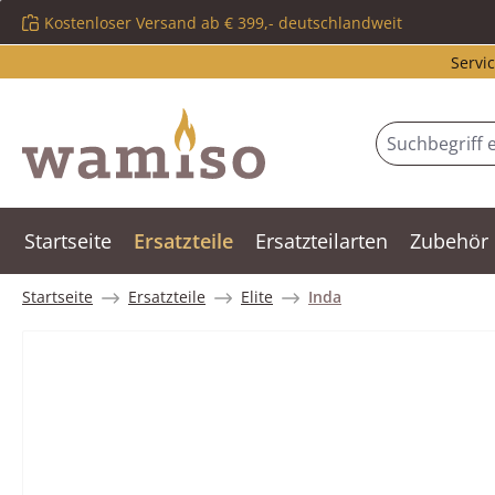
Kostenloser Versand ab € 399,- deutschlandweit
m Hauptinhalt springen
Zur Suche springen
Zur Hauptnavigation springen
Servic
Startseite
Ersatzteile
Ersatzteilarten
Zubehör
Startseite
Ersatzteile
Elite
Inda