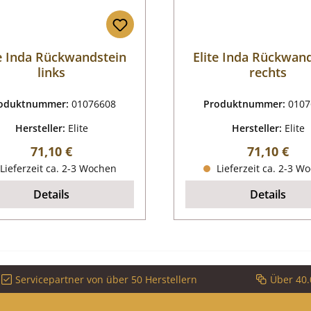
te Inda Rückwandstein
Elite Inda Rückwan
links
rechts
oduktnummer:
01076608
Produktnummer:
0107
Hersteller:
Elite
Hersteller:
Elite
Regulärer Preis:
Regulärer P
71,10 €
71,10 €
Lieferzeit ca. 2-3 Wochen
Lieferzeit ca. 2-3 W
Details
Details
Servicepartner von über 50 Herstellern
Über 40.