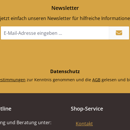
Newsletter
jetzt einfach unseren Newsletter für hilfreiche Information
E-
Mail-
Adresse
*
Datenschutz
estimmungen
zur Kenntnis genommen und die
AGB
gelesen und bi
tline
Shop-Service
ng und Beratung unter:
Kontakt