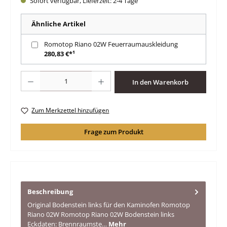
Sofort verfügbar, Lieferzeit: 2-4 Tage
Ähnliche Artikel
Romotop Riano 02W Feuerraumauskleidung
280,83 €*¹
Produkt Anzahl: Gib den gewünschten Wert ein oder benutze die Schaltfläche
In den Warenkorb
Zum Merkzettel hinzufügen
Frage zum Produkt
Beschreibung
Original Bodenstein links für den Kaminofen Romotop
Riano 02W Romotop Riano 02W Bodenstein links
Eckdaten: Brennraumste…
Mehr