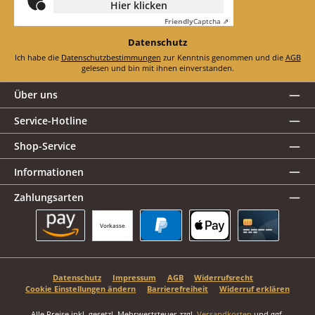
Hier klicken
Friendly
Captcha ⇗
Datenschutz
Ich habe die
Datenschutzbestimmungen
zur Kenntnis genommen und die
AGB
gelesen und bin mit ihnen einverstanden.
Über uns
Service-Hotline
Shop-Service
Informationen
Zahlungsarten
Vorkasse
Amazon Pay
PayPal
Apple Pay
Kreditkarte
Datenschutz
Impressum
AGB
Widerrufsrecht
Cookie Einstellungen ändern
Barrierefreiheit
Widerruf erklären
Alle Preise inkl. gesetzl. Mehrwertsteuer zzgl.
Versandkosten
und ggf.