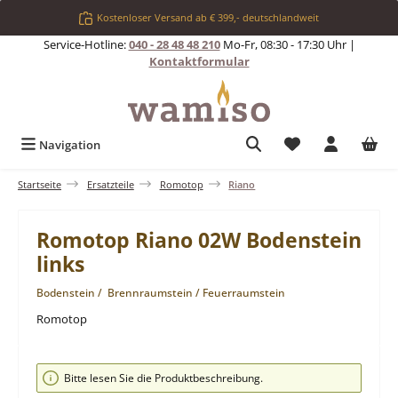
Zum Hauptinhalt springen
Kostenloser Versand ab € 399,- deutschlandweit
Service-Hotline:
040 - 28 48 48 210
Mo-Fr, 08:30 - 17:30 Uhr |
Kontaktformular
Du hast 0 Produkt
Navigation
Startseite
Ersatzteile
Romotop
Riano
Romotop Riano 02W Bodenstein
links
Bodenstein / Brennraumstein / Feuerraumstein
Romotop
Bildergalerie überspringen
Bitte lesen Sie die Produktbeschreibung.