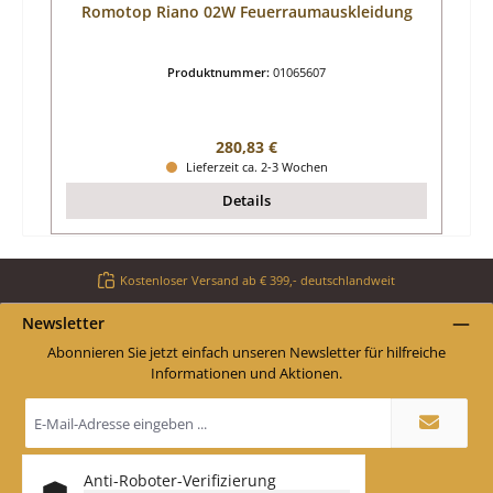
Romotop Riano 02W Feuerraumauskleidung
Produktnummer:
01065607
Regulärer Preis:
280,83 €
Lieferzeit ca. 2-3 Wochen
Details
Kostenloser Versand ab € 399,- deutschlandweit
Newsletter
Abonnieren Sie jetzt einfach unseren Newsletter für hilfreiche
Informationen und Aktionen.
E-
Mail-
Adresse
*
Anti-Roboter-Verifizierung