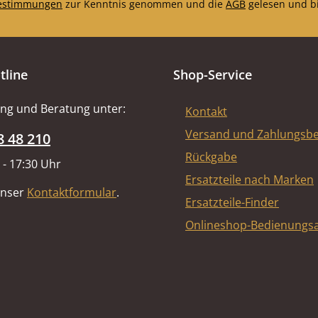
estimmungen
zur Kenntnis genommen und die
AGB
gelesen und bi
tline
Shop-Service
ng und Beratung unter:
Kontakt
Versand und Zahlungsb
8 48 210
Rückgabe
 - 17:30 Uhr
Ersatzteile nach Marken
unser
Kontaktformular
.
Ersatzteile-Finder
Onlineshop-Bedienungsa