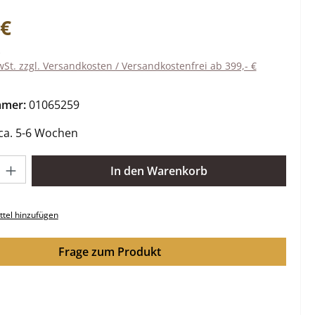
eis:
 €
wSt. zzgl. Versandkosten / Versandkostenfrei ab 399,- €
mmer:
01065259
 ca. 5-6 Wochen
l: Gib den gewünschten Wert ein oder benutze die Schaltflächen 
In den Warenkorb
tel hinzufügen
Frage zum Produkt