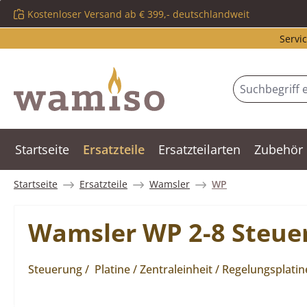
Kostenloser Versand ab € 399,- deutschlandweit
m Hauptinhalt springen
Zur Suche springen
Zur Hauptnavigation springen
Servic
Startseite
Ersatzteile
Ersatzteilarten
Zubehör
Startseite
Ersatzteile
Wamsler
WP
Wamsler WP 2-8 Steue
Steuerung / Platine / Zentraleinheit / Regelungsplatin