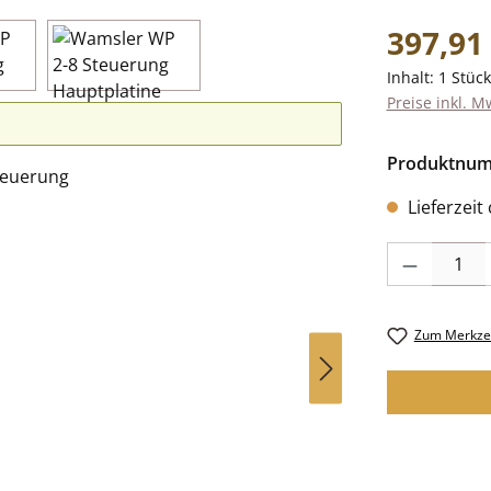
Regulärer Pr
397,91
Inhalt:
1 Stück
Preise inkl. M
Produktnu
Lieferzeit
Produkt Anzah
Zum Merkzet