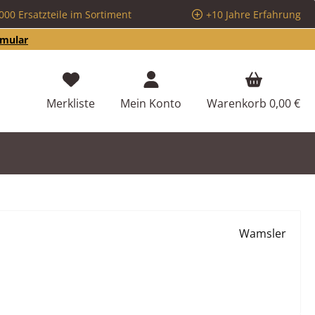
000 Ersatzteile im Sortiment
+10 Jahre Erfahrung
rmular
Du hast 0 Produkte auf dem Merkzettel
Merkliste
Mein Konto
Warenkorb
0,00 €
Wamsler