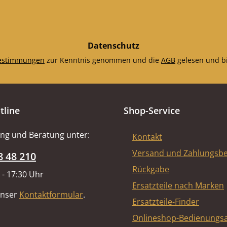
*
Datenschutz
estimmungen
zur Kenntnis genommen und die
AGB
gelesen und bi
tline
Shop-Service
ng und Beratung unter:
Kontakt
Versand und Zahlungsb
8 48 210
Rückgabe
 - 17:30 Uhr
Ersatzteile nach Marken
unser
Kontaktformular
.
Ersatzteile-Finder
Onlineshop-Bedienungsa