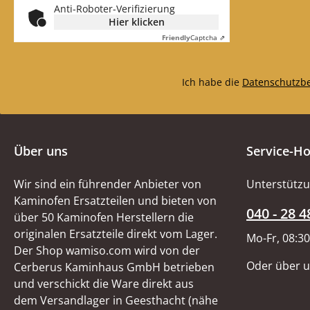
Anti-Roboter-Verifizierung
Hier klicken
Friendly
Captcha ⇗
Ich habe die
Datenschutzb
Über uns
Service-Ho
Wir sind ein führender Anbieter von
Unterstützu
Kaminofen Ersatzteilen und bieten von
040 - 28 4
über 50 Kaminofen Herstellern die
originalen Ersatzteile direkt vom Lager.
Mo-Fr, 08:30
Der Shop wamiso.com wird von der
Oder über 
Cerberus Kaminhaus GmbH betrieben
und verschickt die Ware direkt aus
dem Versandlager in Geesthacht (nähe