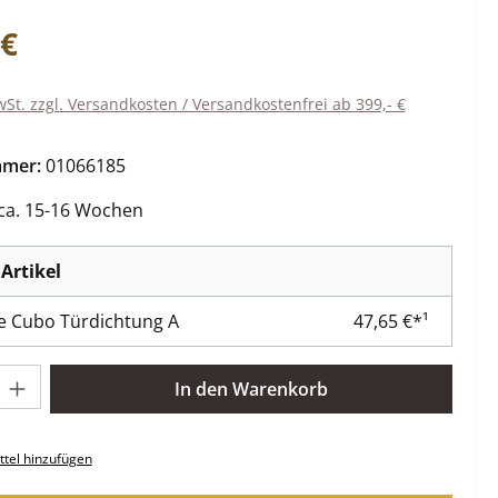
eis:
 €
wSt. zzgl. Versandkosten / Versandkostenfrei ab 399,- €
mmer:
01066185
 ca. 15-16 Wochen
Artikel
 Cubo Türdichtung A
47,65 €*¹
l: Gib den gewünschten Wert ein oder benutze die Schaltflächen 
In den Warenkorb
tel hinzufügen