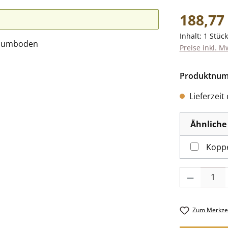
Regulärer Pr
188,77
Inhalt:
1 Stück
Preise inkl. M
Produktnu
Lieferzeit
Ähnliche 
Koppe
Produkt Anzah
Zum Merkzet