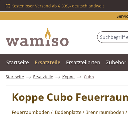
Kostenloser Versand ab € 399,- deutschlandweit
m Hauptinhalt springen
Zur Suche springen
Zur Hauptnavigation springen
Servic
Startseite
Ersatzteile
Ersatzteilarten
Zubehör
Startseite
Ersatzteile
Koppe
Cubo
Koppe Cubo Feuerrau
Feuerraumboden / Bodenplatte / Brennraumboden 