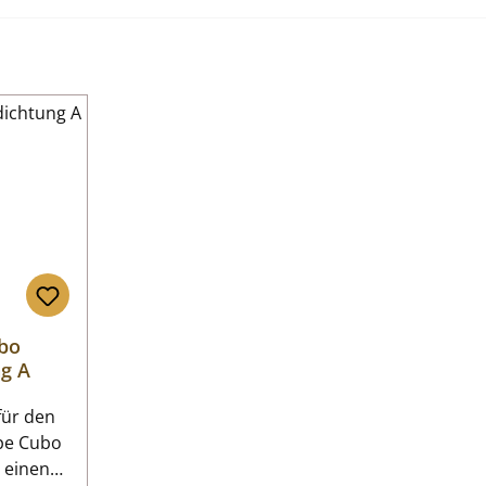
bo
ng A
pe Cubo
 einen