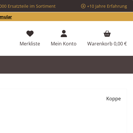
000 Ersatzteile im Sortiment
+10 Jahre Erfahrung
rmular
Du hast 0 Produkte auf dem Merkzettel
Merkliste
Mein Konto
Warenkorb
0,00 €
Koppe