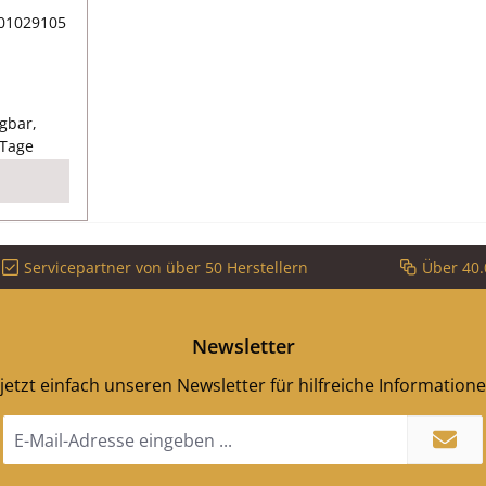
ber, der
01029105
 durch
tragen -
er Preis:
gbar,
r,
 Tage
hnur
g Länge
sser 14
Servicepartner von über 50 Herstellern
Über 40.
Newsletter
jetzt einfach unseren Newsletter für hilfreiche Information
E-
Mail-
Adresse