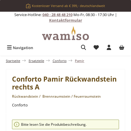
Zum Hauptinhalt springen
Kostenloser Versand ab € 399,- deutschlandweit
Service-Hotline:
040 - 28 48 48 210
Mo-Fr, 08:30 - 17:30 Uhr |
Kontaktformular
Du hast 0 Produkt
Navigation
Startseite
Ersatzteile
Conforto
Pamir
Conforto Pamir Rückwandstein
rechts A
Rückwandstein / Brennraumstein / Feuerraumstein
Conforto
Bildergalerie überspringen
Bitte lesen Sie die Produktbeschreibung.