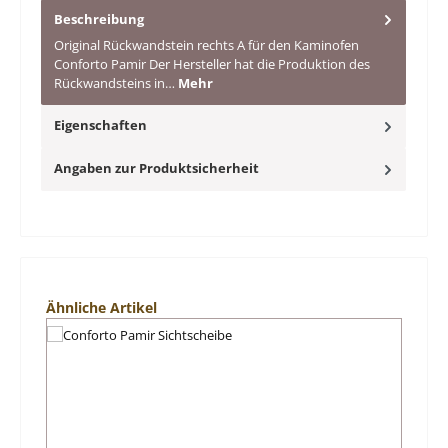
Beschreibung
Original Rückwandstein rechts A für den Kaminofen
Conforto Pamir Der Hersteller hat die Produktion des
Rückwandsteins in…
Mehr
Eigenschaften
Angaben zur Produktsicherheit
Produktgalerie überspringen
Ähnliche Artikel