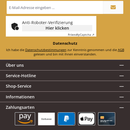
E-
Mail-
Adresse
*
Anti-Roboter-Verifizierung
Hier klicken
Friendly
Captcha ⇗
Datenschutz
Ich habe die
Datenschutzbestimmungen
zur Kenntnis genommen und die
AGB
gelesen und bin mit ihnen einverstanden.
Über uns
Service-Hotline
Shop-Service
Informationen
Zahlungsarten
Vorkasse
Amazon Pay
PayPal
Apple Pay
Kreditkarte