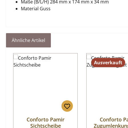
Maße (B/L/H) 284 mm x 174 mm x 34 mm
Material Guss
Ähnliche Artikel
Produktgalerie überspringen
Ausverkauft
Conforto Pamir
Conforto P
Sichtscheibe
Zugumlenkung