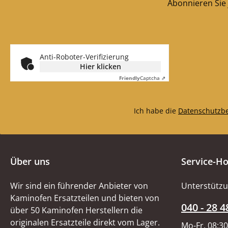
Abonnieren Sie 
Pamir Zuguml
Eckdaten: Prallplatten,
Rauchumlenks
Zugumlenkung
Anti-Roboter-Verifizierung
links (220 x 17
Hier klicken
mm), Zugumle
Friendly
Captcha ⇗
unten rechts (22
30 mm) Zuguml
oben (375 x 184 
Ich habe die
Datenschutzb
Über uns
Service-Ho
Wir sind ein führender Anbieter von
Unterstützu
Kaminofen Ersatzteilen und bieten von
040 - 28 4
über 50 Kaminofen Herstellern die
originalen Ersatzteile direkt vom Lager.
Mo-Fr, 08:30