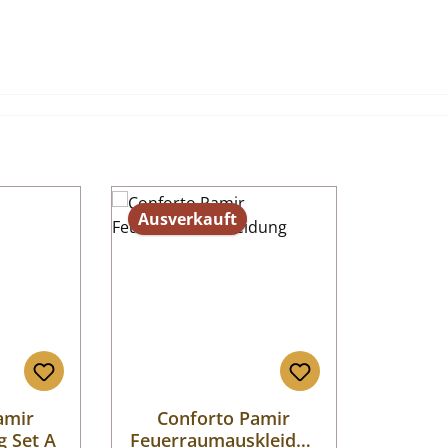
Ausverkauft
amir
Conforto Pamir
 Set A
Feuerraumauskleidun