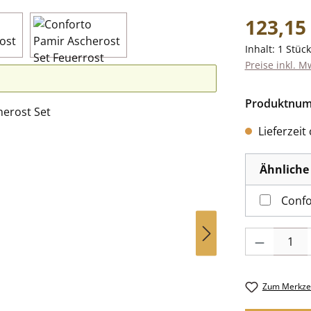
Regulärer Pr
123,15
Inhalt:
1 Stück
Preise inkl. M
Produktnu
Lieferzeit
Ähnliche 
Confo
Produkt Anzah
Zum Merkzet