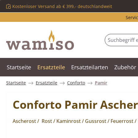
Kostenloser Versand ab € 399,- deutschlandweit
m Hauptinhalt springen
Zur Suche springen
Zur Hauptnavigation springen
Servic
Startseite
Ersatzteile
Ersatzteilarten
Zubehör
Startseite
Ersatzteile
Conforto
Pamir
Conforto Pamir Ascher
Ascherost / Rost / Kaminrost / Gussrost / Feuerrost 