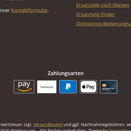
oben (375 x 184 x 30 mm)
Ersatzteile nach Marken
unser
Kontaktformular
.
Ersatzteile-Finder
Onlineshop-Bedienungsa
Zahlungsarten
Vorkasse
Amazon Pay
PayPal
Apple Pay
Kreditkart
hrwertsteuer zzgl.
Versandkosten
und ggf. Nachnahmegebühren, we
2026 Wamiso.com - Alle Rechte vorbehalten. Theme by
ThemeWar