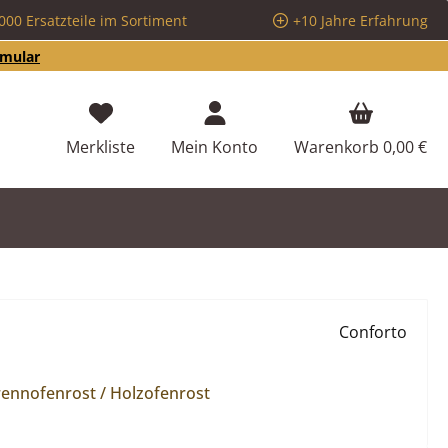
000 Ersatzteile im Sortiment
+10 Jahre Erfahrung
rmular
Du hast 0 Produkte auf dem Merkzettel
Merkliste
Mein Konto
Warenkorb
0,00 €
Conforto
Brennofenrost / Holzofenrost