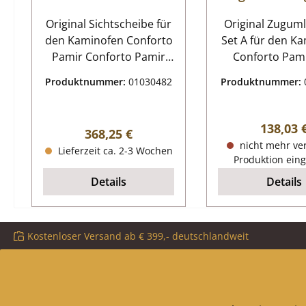
Original Sichtscheibe für
Original Zugum
den Kaminofen Conforto
Set A für den K
Pamir Conforto Pamir
Conforto Pamir 
Sichtscheibe Eckdaten:
Hersteller ha
Produktnummer:
01030482
Produktnummer:
Kaminglas, Schauglas
Produktion d
Maße (B/L/H) 332 mm x
Artikels einges
265 mm x 4 mm Material
Sofern wir übe
Reguläre
138,03 
Regulärer Preis:
368,25 €
Glas Form gebogen
Restbestand verf
nicht mehr ve
Lieferzeit ca. 2-3 Wochen
dieses Ersatztei
Produktion eing
erhältlich Der Hersteller
Details
Details
hat die Produkt
Zugumlenkung 
Schamotte einge
Kostenloser Versand ab € 399,- deutschlandweit
Dieses gibt es i
nur noch in Ver
welches Sie a
unserem Shop fin
teiliges Set C