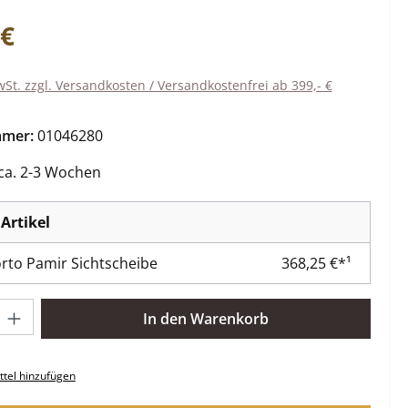
eis:
 €
wSt. zzgl. Versandkosten / Versandkostenfrei ab 399,- €
mmer:
01046280
 ca. 2-3 Wochen
Artikel
rto Pamir Sichtscheibe
368,25 €*¹
l: Gib den gewünschten Wert ein oder benutze die Schaltflächen 
In den Warenkorb
tel hinzufügen