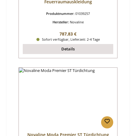
Feuerraumauskleidung
Produktnummer:
01039257
Hersteller:
Novaline
Regulärer Preis:
787,83 €
Sofort verfügbar, Lieferzeit: 2-4 Tage
Details
Novaline Moda Premier ST Türdichtung