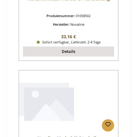
Produktnummer:
01058502
Hersteller:
Novaline
Regulärer Preis:
33,16 €
Sofort verfügbar, Lieferzeit: 2-4 Tage
Details