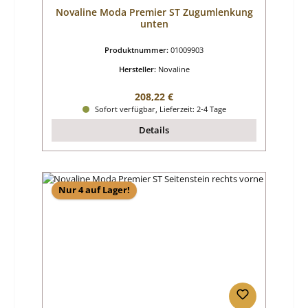
Novaline Moda Premier ST Zugumlenkung
unten
Produktnummer:
01009903
Hersteller:
Novaline
Regulärer Preis:
208,22 €
Sofort verfügbar, Lieferzeit: 2-4 Tage
Details
Nur 4 auf Lager!