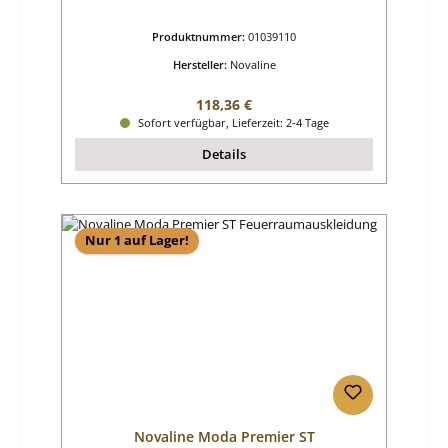
Produktnummer:
01039110
Hersteller:
Novaline
Regulärer Preis:
118,36 €
Sofort verfügbar, Lieferzeit: 2-4 Tage
Details
Nur 1 auf Lager!
Novaline Moda Premier ST