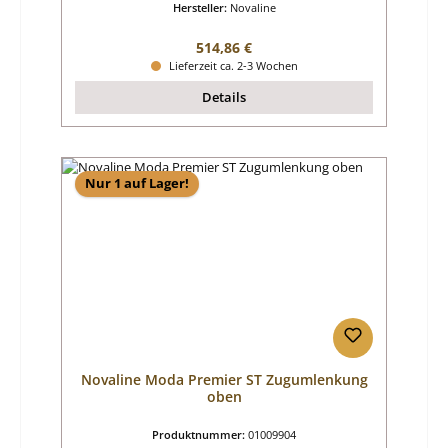
Hersteller:
Novaline
Regulärer Preis:
514,86 €
Lieferzeit ca. 2-3 Wochen
Details
Nur 1 auf Lager!
Novaline Moda Premier ST Zugumlenkung
oben
Produktnummer:
01009904