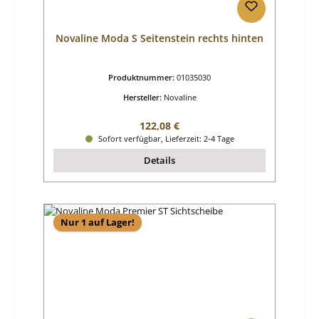
Novaline Moda S Seitenstein rechts hinten
Produktnummer:
01035030
Hersteller:
Novaline
Regulärer Preis:
122,08 €
Sofort verfügbar, Lieferzeit: 2-4 Tage
Details
Nur 1 auf Lager!