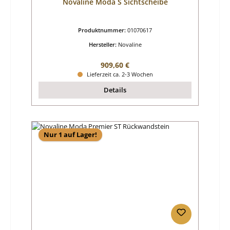
Novaline Moda S Sichtscheibe
Produktnummer:
01070617
Hersteller:
Novaline
Regulärer Preis:
909,60 €
Lieferzeit ca. 2-3 Wochen
Details
Nur 1 auf Lager!