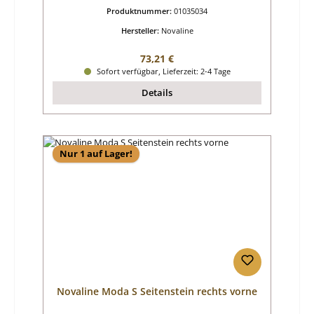
Produktnummer:
01035034
Hersteller:
Novaline
Regulärer Preis:
73,21 €
Sofort verfügbar, Lieferzeit: 2-4 Tage
Details
Nur 1 auf Lager!
Novaline Moda S Seitenstein rechts vorne