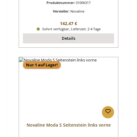
Produktnummer:
01006317
Hersteller:
Novaline
Regulärer Preis:
142,47 €
Sofort verfügbar, Lieferzeit: 2-4 Tage
Details
Nur 1 auf Lager!
Novaline Moda S Seitenstein links vorne