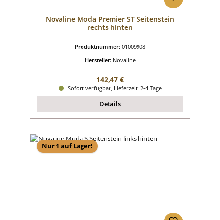
Novaline Moda Premier ST Seitenstein
rechts hinten
Produktnummer:
01009908
Hersteller:
Novaline
Regulärer Preis:
142,47 €
Sofort verfügbar, Lieferzeit: 2-4 Tage
Details
Nur 1 auf Lager!