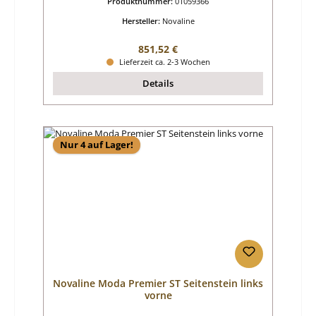
Produktnummer:
01059366
Hersteller:
Novaline
Regulärer Preis:
851,52 €
Lieferzeit ca. 2-3 Wochen
Details
Nur 4 auf Lager!
Novaline Moda Premier ST Seitenstein links
vorne