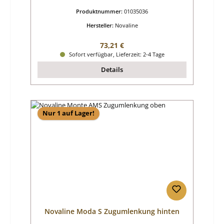
Produktnummer:
01035036
Hersteller:
Novaline
Regulärer Preis:
73,21 €
Sofort verfügbar, Lieferzeit: 2-4 Tage
Details
Nur 1 auf Lager!
Novaline Moda S Zugumlenkung hinten