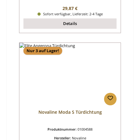
Regulärer Preis:
29,87 €
Sofort verfügbar, Lieferzeit: 2-4 Tage
Details
Nur 3 auf Lager!
Novaline Moda S Türdichtung
Produktnummer:
01004588
Hersteller:
Novaline