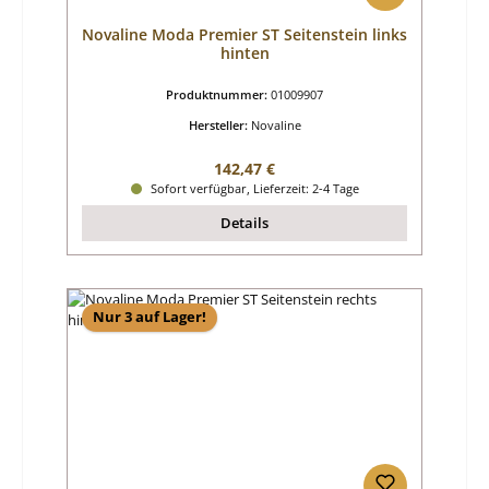
Novaline Moda Premier ST Seitenstein links
hinten
Produktnummer:
01009907
Hersteller:
Novaline
Regulärer Preis:
142,47 €
Sofort verfügbar, Lieferzeit: 2-4 Tage
Details
Nur 3 auf Lager!