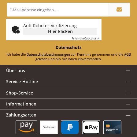
E-
Mail-
Adresse
*
Anti-Roboter-Verifizierung
Hier klicken
Friendly
Captcha ⇗
Datenschutz
Ich habe die
Datenschutzbestimmungen
zur Kenntnis genommen und die
AGB
gelesen und bin mit ihnen einverstanden.
Über uns
Service-Hotline
Shop-Service
Informationen
Zahlungsarten
Vorkasse
Amazon Pay
PayPal
Apple Pay
Kreditkarte