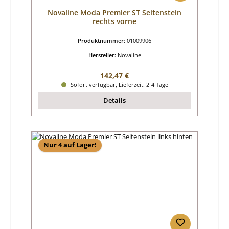
Novaline Moda Premier ST Seitenstein
rechts vorne
Produktnummer:
01009906
Hersteller:
Novaline
Regulärer Preis:
142,47 €
Sofort verfügbar, Lieferzeit: 2-4 Tage
Details
Nur 4 auf Lager!