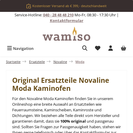
Zum Hauptinhalt springen
Kostenloser Versand ab € 399,- deutschlandweit
Service-Hotline:
040 - 28 48 48 210
Mo-Fr, 08:30 - 17:30 Uhr |
Kontaktformular
Du hast 0 Produkt
Navigation
Startseite
Ersatzteile
Novaline
Moda
Original Ersatzteile Novaline
Moda Kaminofen
Für den Novaline Moda Kaminofen finden Sie in unserem
Onlineshop eine breite Auswahl an Ersatzteilen wie
Feuerraumsteine, Kaminscheiben, Kaminroste und
Dichtungen. Wir beziehen alle Teile direkt vom Hersteller und
garantieren damit, dass sie
100% original
und passgenau
sind. Sollten Sie Fragen zur Passgenauigkeit haben, stehen wir
Ihnen gerne telefonisch oder über das Kontaktformular zur