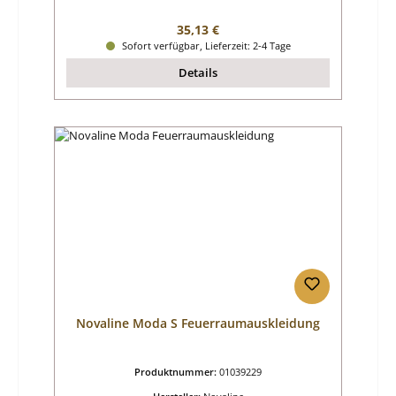
Regulärer Preis:
35,13 €
Sofort verfügbar, Lieferzeit: 2-4 Tage
Details
Novaline Moda S Feuerraumauskleidung
Produktnummer:
01039229