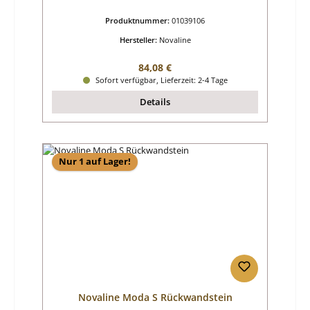
Produktnummer:
01039106
Hersteller:
Novaline
Regulärer Preis:
84,08 €
Sofort verfügbar, Lieferzeit: 2-4 Tage
Details
Nur 1 auf Lager!
Novaline Moda S Rückwandstein