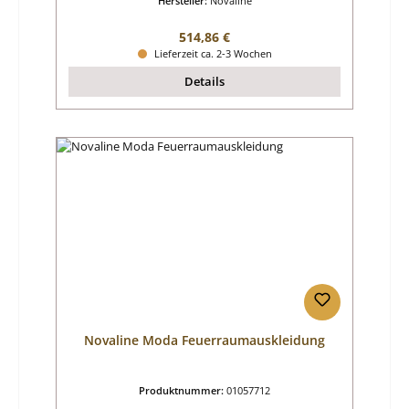
Hersteller:
Novaline
Regulärer Preis:
514,86 €
Lieferzeit ca. 2-3 Wochen
Details
Novaline Moda Feuerraumauskleidung
Produktnummer:
01057712