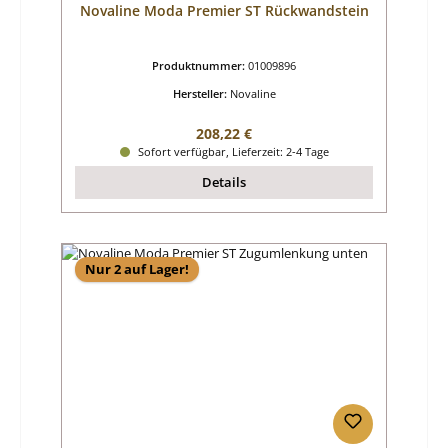
Novaline Moda Premier ST Rückwandstein
Produktnummer:
01009896
Hersteller:
Novaline
Regulärer Preis:
208,22 €
Sofort verfügbar, Lieferzeit: 2-4 Tage
Details
Nur 2 auf Lager!