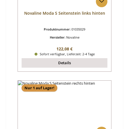
Novaline Moda S Seitenstein links hinten
Produktnummer:
01035029
Hersteller:
Novaline
Regulärer Preis:
122,08 €
Sofort verfügbar, Lieferzeit: 2-4 Tage
Details
Nur 1 auf Lager!