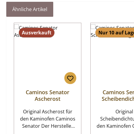
Ähnliche Artikel
Produktgalerie überspringen
Ausverkauft
Nur 10 auf Lag
Caminos Senator
Caminos Se
Ascherost
Scheibendic
Original Ascherost für
Original
den Kaminofen Caminos
Scheibendichtung
Senator Der Hersteller
den Kaminofen 
hat die Produktion
Senator Caminos