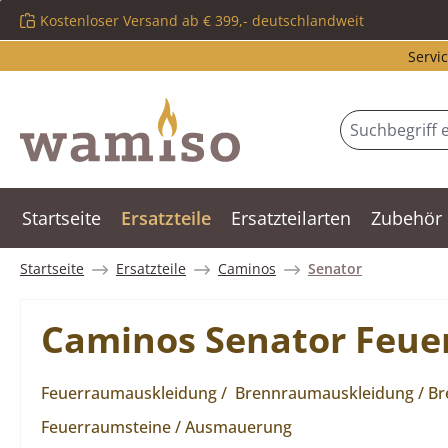
Kostenloser Versand ab € 399,- deutschlandweit
m Hauptinhalt springen
Zur Suche springen
Zur Hauptnavigation springen
Servic
Startseite
Ersatzteile
Ersatzteilarten
Zubehör
Startseite
Ersatzteile
Caminos
Senator
Caminos Senator Feu
Feuerraumauskleidung / Brennraumauskleidung / Bren
Feuerraumsteine / Ausmauerung