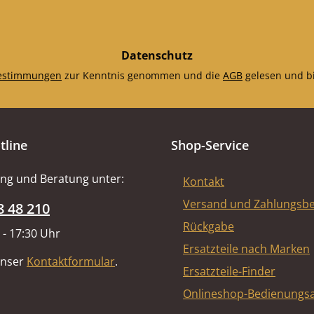
Datenschutz
estimmungen
zur Kenntnis genommen und die
AGB
gelesen und bi
tline
Shop-Service
ng und Beratung unter:
Kontakt
Versand und Zahlungsb
8 48 210
Rückgabe
 - 17:30 Uhr
Ersatzteile nach Marken
unser
Kontaktformular
.
Ersatzteile-Finder
Onlineshop-Bedienungsa