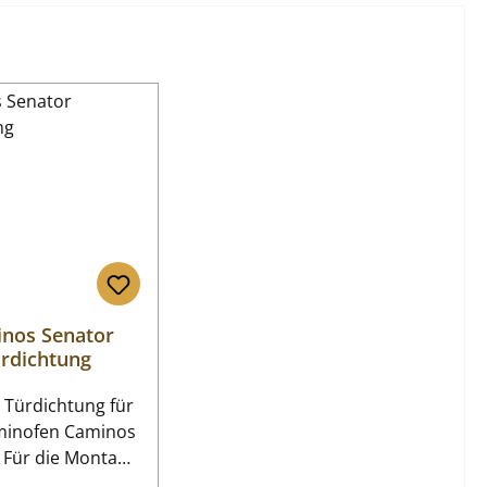
nos Senator
rdichtung
 Türdichtung für
minofen Caminos
ge
Dichtschnur wird