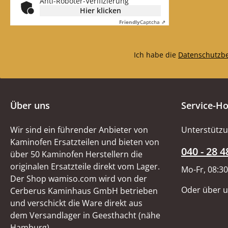
Anti-Roboter-Verifizierung
Hier klicken
Friendly
Captcha ⇗
Ich habe die
Datenschutzb
Über uns
Service-Ho
Wir sind ein führender Anbieter von
Unterstützu
Kaminofen Ersatzteilen und bieten von
040 - 28 4
über 50 Kaminofen Herstellern die
originalen Ersatzteile direkt vom Lager.
Mo-Fr, 08:30
Der Shop wamiso.com wird von der
Oder über 
Cerberus Kaminhaus GmbH betrieben
und verschickt die Ware direkt aus
dem Versandlager in Geesthacht (nähe
Hamburg).