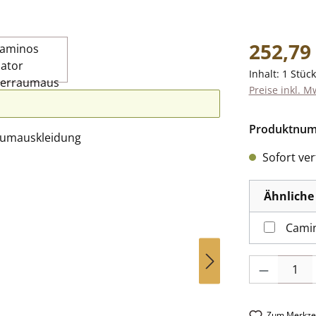
Regulärer Pr
252,79
Inhalt:
1 Stück
Preise inkl. M
Produktnu
Sofort verf
Ähnliche 
Camin
Produkt Anzah
Zum Merkzet