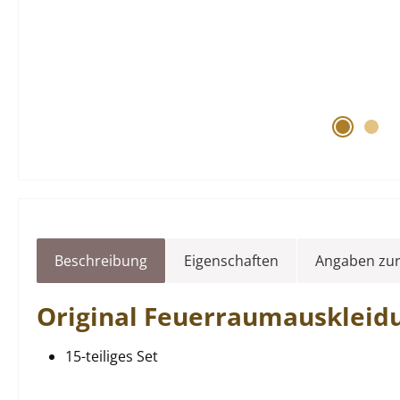
Beschreibung
Eigenschaften
Angaben zur
Original
Feuerraumauskleid
15-teiliges Set