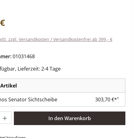
eis:
 €
wSt. zzgl. Versandkosten / Versandkostenfrei ab 399,- €
mmer:
01031468
ügbar, Lieferzeit: 2-4 Tage
Artikel
os Senator Sichtscheibe
303,70 €*¹
l: Gib den gewünschten Wert ein oder benutze die Schaltflächen 
In den Warenkorb
tel hinzufügen