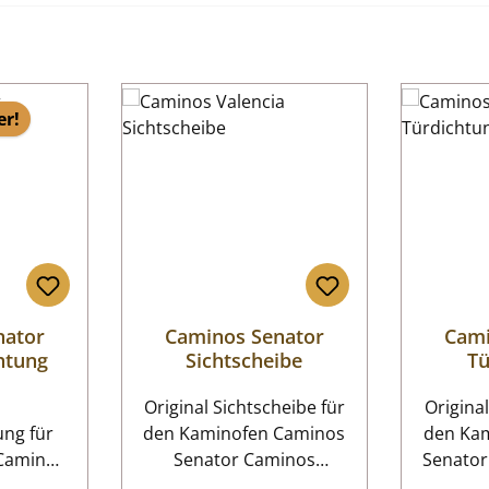
er!
nator
Caminos Senator
Cami
htung
Sichtscheibe
Tü
Original Sichtscheibe für
Original
 für
den Kaminofen Caminos
den Ka
Caminos
Senator Caminos
Senator Für die Monta
Senator Sichtscheibe
dieser 