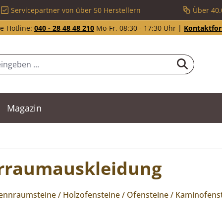
Servicepartner von über 50 Herstellern
Über 40.
e-Hotline:
040 - 28 48 48 210
Mo-Fr, 08:30 - 17:30 Uhr |
Kontaktfo
Magazin
erraumauskleidung
nraumsteine / Holzofensteine / Ofensteine / Kaminofenst