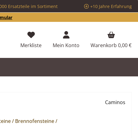
000 Ersatzteile im Sortiment
+10 Jahre Erfahrung
rmular
Du hast 0 Produkte auf dem Merkzettel
Merkliste
Mein Konto
Warenkorb
0,00 €
Caminos
eine / Brennofensteine /