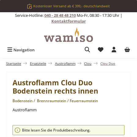
Zum Hauptinhalt springen
Kostenloser Versand ab € 399,- deutschlandweit
Service-Hotline:
040 - 28 48 48 210
Mo-Fr, 08:30 - 17:30 Uhr |
Kontaktformular
Du hast 0 Produkt
Navigation
Startseite
Ersatzteile
Austroflamm
Clou
Clou Duo
Austroflamm Clou Duo
Bodenstein rechts innen
Bodenstein / Brennraumstein / Feuerraumstein
Austroflamm
Bildergalerie überspringen
Bitte lesen Sie die Produktbeschreibung.