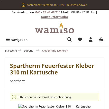
Zum Hauptinhalt springen
Kostenloser Versand ab € 399,- deutschlandweit
Service-Hotline:
040 - 28 48 48 210
Mo-Fr, 08:30 - 17:30 Uhr |
Kontaktformular
Du hast 0 Produkt
Navigation
Startseite
Zubehör
Kleben und Isolieren
Spartherm Feuerfester Kleber
310 ml Kartusche
Spartherm
Bildergalerie überspringen
Bitte lesen Sie die Produktbeschreibung.