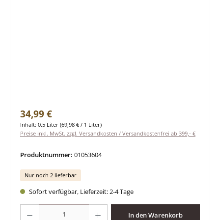
Regulärer Preis:
34,99 €
Inhalt:
0.5 Liter
(69,98 € / 1 Liter)
Preise inkl. MwSt. zzgl. Versandkosten / Versandkostenfrei ab 399,- €
Produktnummer:
01053604
Nur noch 2 lieferbar
Sofort verfügbar, Lieferzeit: 2-4 Tage
Produkt Anzahl: Gib den gewünschten Wert ein oder benutze die Schaltfläche
In den Warenkorb