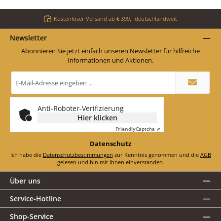
Kostenloser Versand ab € 399,- deutschlandweit
Newsletter
Abonnieren Sie jetzt einfach unseren Newsletter für hilfreiche
Informationen und Aktionen.
E-
Mail-
Adresse
*
Anti-Roboter-Verifizierung
Hier klicken
Friendly
Captcha ⇗
Datenschutz
Ich habe die
Datenschutzbestimmungen
zur Kenntnis genommen und die
AGB
gelesen und bin mit ihnen einverstanden.
Über uns
Service-Hotline
Shop-Service