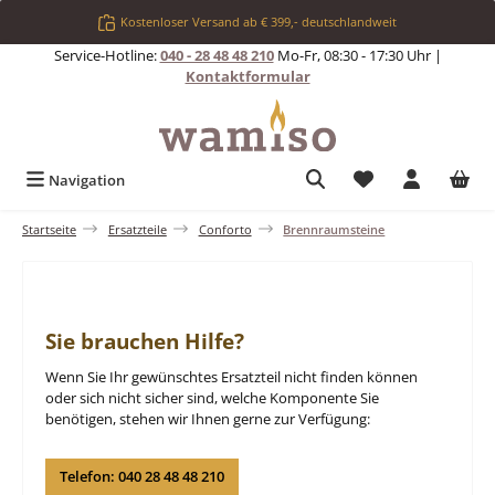
Zum Hauptinhalt springen
Kostenloser Versand ab € 399,- deutschlandweit
Service-Hotline:
040 - 28 48 48 210
Mo-Fr, 08:30 - 17:30 Uhr |
Kontaktformular
Du hast 0 Produkt
Navigation
Startseite
Ersatzteile
Conforto
Brennraumsteine
Sie brauchen Hilfe?
Wenn Sie Ihr gewünschtes Ersatzteil nicht finden können
oder sich nicht sicher sind, welche Komponente Sie
benötigen, stehen wir Ihnen gerne zur Verfügung:
Telefon: 040 28 48 48 210