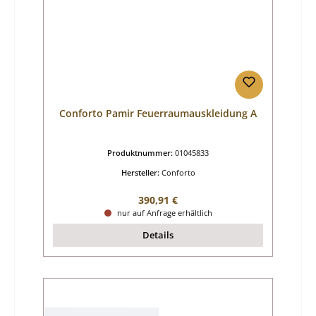
Conforto Pamir Feuerraumauskleidung A
Produktnummer:
01045833
Hersteller:
Conforto
Regulärer Preis:
390,91 €
nur auf Anfrage erhältlich
Details