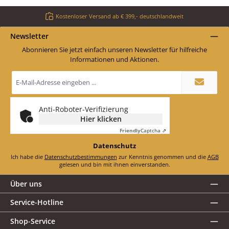
Kostenloser Versand ab € 399,- deutschlandweit
Newsletter
Abonnieren Sie jetzt einfach unseren Newsletter für hilfreiche
Informationen und Aktionen.
E-
Mail-
Adresse
*
Anti-Roboter-Verifizierung
Hier klicken
Friendly
Captcha ⇗
Datenschutz
Ich habe die
Datenschutzbestimmungen
zur Kenntnis genommen und die
AGB
gelesen und bin mit ihnen einverstanden.
Über uns
Service-Hotline
Shop-Service