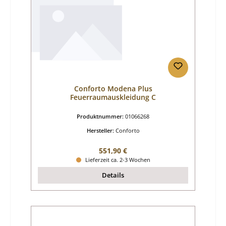
Conforto Modena Plus
Feuerraumauskleidung C
Produktnummer:
01066268
Hersteller:
Conforto
Regulärer Preis:
551,90 €
Lieferzeit ca. 2-3 Wochen
Details