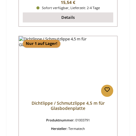
Regulärer Preis:
15,54 €
Sofort verfügbar, Lieferzeit: 2-4 Tage
Details
Nur 1 auf Lager!
Dichtlippe / Schmutzlippe 4,5 m für
Glasbodenplatte
Produktnummer:
01003791
Hersteller:
Termatech