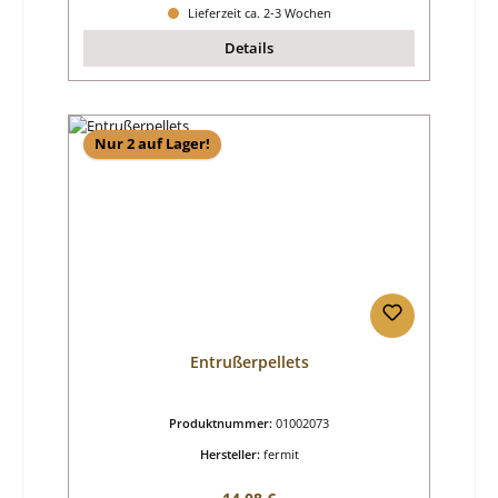
Lieferzeit ca. 2-3 Wochen
Details
Nur 2 auf Lager!
Entrußerpellets
Produktnummer:
01002073
Hersteller:
fermit
Regulärer Preis: