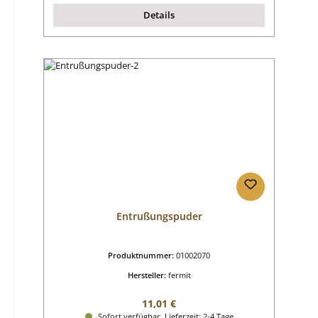
Details
Entrußungspuder
Produktnummer:
01002070
Hersteller:
fermit
Regulärer Preis:
11,01 €
Sofort verfügbar, Lieferzeit: 2-4 Tage