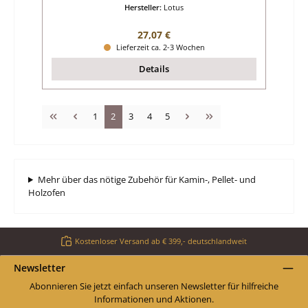
Hersteller:
Lotus
Regulärer Preis:
27,07 €
Lieferzeit ca. 2-3 Wochen
Details
Seite
Seite
Seite
Seite
Seite
1
2
3
4
5
Mehr über das nötige Zubehör für Kamin-, Pellet- und
Holzofen
Kostenloser Versand ab € 399,- deutschlandweit
Newsletter
Abonnieren Sie jetzt einfach unseren Newsletter für hilfreiche
Informationen und Aktionen.