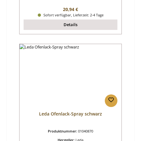
Regulärer Preis:
20,94 €
Sofort verfügbar, Lieferzeit: 2-4 Tage
Details
Leda Ofenlack-Spray schwarz
Produktnummer:
01040870
Hersteller:
Leda