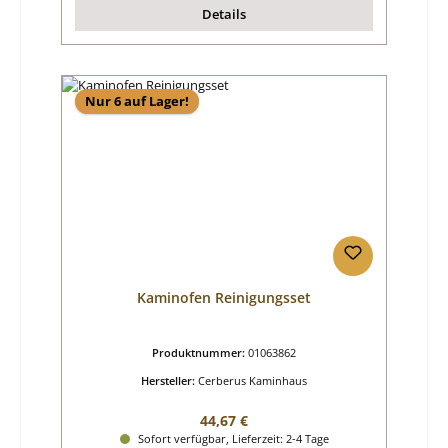
Details
Nur 6 auf Lager!
Kaminofen Reinigungsset
Produktnummer:
01063862
Hersteller:
Cerberus Kaminhaus
Regulärer Preis:
44,67 €
Sofort verfügbar, Lieferzeit: 2-4 Tage