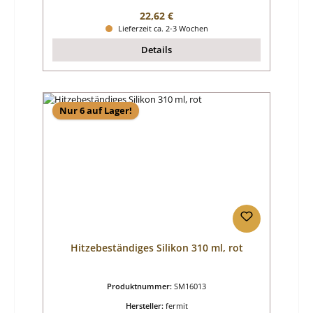
Regulärer Preis:
22,62 €
Lieferzeit ca. 2-3 Wochen
Details
Nur 6 auf Lager!
Hitzebeständiges Silikon 310 ml, rot
Produktnummer:
SM16013
Hersteller:
fermit