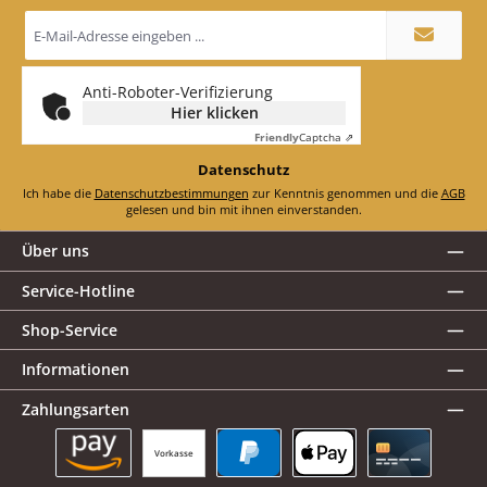
E-
Mail-
Adresse
*
Anti-Roboter-Verifizierung
Hier klicken
Friendly
Captcha ⇗
Datenschutz
Ich habe die
Datenschutzbestimmungen
zur Kenntnis genommen und die
AGB
gelesen und bin mit ihnen einverstanden.
Über uns
Service-Hotline
Shop-Service
Informationen
Zahlungsarten
Vorkasse
Amazon Pay
PayPal
Apple Pay
Kreditkarte