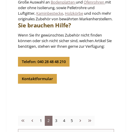
Große Auswahl an
Bodenplatten
und
Ofenrohren
mit
oder ohne Isolierung, sowie Pelletrohre und
Luftgitter,
Kaminbestecke
,
Holzkörbe
und noch mehr
originales Zubehör von bewährten Markenherstellern.
Sie brauchen Hilfe?
Wenn Sie Ihr gewünschtes Zubehör nicht finden
können oder sich nicht sicher sind, welchen Artikel Sie
benötigen, stehen wir Ihnen gerne zur Verfügung:
Telefon: 040 28 48 48 210
Kontaktformular
Seite
Seite
Seite
Seite
Seite
1
2
3
4
5