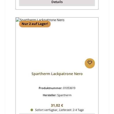
Details
Nur 2 auf Lager!
Spartherm Lackpatrone Nero
Produktnummer:
01053619
Hersteller:
Spartherm
Regulärer Preis:
31,02 €
Sofort verfügbar, Lieferzeit: 2-4 Tage