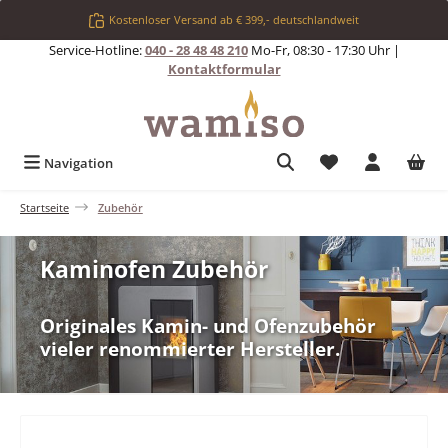
Zum Hauptinhalt springen
Kostenloser Versand ab € 399,- deutschlandweit
Service-Hotline:
040 - 28 48 48 210
Mo-Fr, 08:30 - 17:30 Uhr |
Kontaktformular
Du hast 0 Produkt
Navigation
Startseite
Zubehör
Kaminofen Zubehör
Originales Kamin- und Ofenzubehör
vieler renommierter Hersteller.