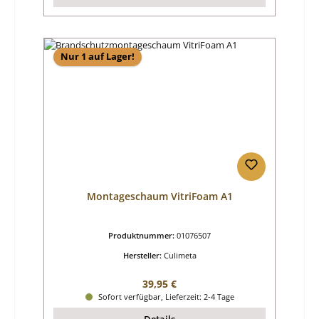
Nur 1 auf Lager!
Montageschaum VitriFoam A1
Produktnummer:
01076507
Hersteller:
Culimeta
Regulärer Preis:
39,95 €
Sofort verfügbar, Lieferzeit: 2-4 Tage
Details