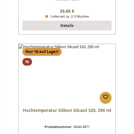
Regulärer Preis:
33,65 €
Lieferzeit ca. 2-3 Wochen
Details
Nur 10 auf Lager!
Rabatt
%
Hochtemperatur Silikon Silcasil 320, 290 ml
Produktnummer:
SM44.4871