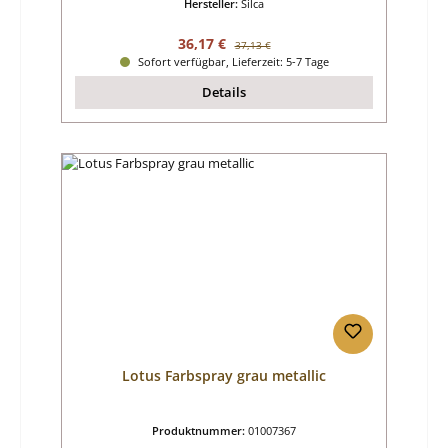
Hersteller:
Silca
Verkaufspreis:
Regulärer Preis:
36,17 €
37,13 €
Sofort verfügbar, Lieferzeit: 5-7 Tage
Details
Lotus Farbspray grau metallic
Produktnummer:
01007367