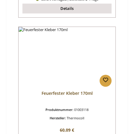
Details
Feuerfester Kleber 170ml
Produktnummer:
01003118
Hersteller:
Thermocoll
Regulärer Preis:
60,09 €