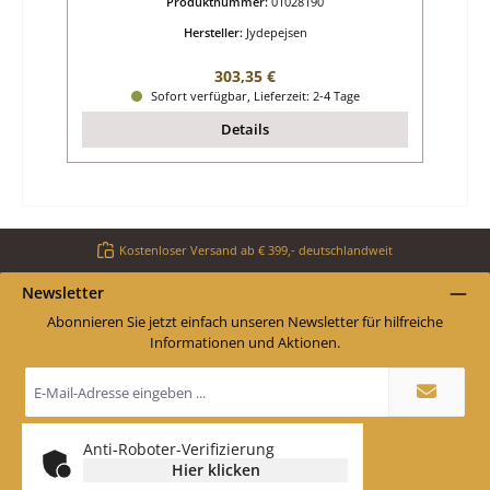
Produktnummer:
01028190
Hersteller:
Jydepejsen
Regulärer Preis:
303,35 €
Sofort verfügbar, Lieferzeit: 2-4 Tage
Details
Kostenloser Versand ab € 399,- deutschlandweit
Newsletter
Abonnieren Sie jetzt einfach unseren Newsletter für hilfreiche
Informationen und Aktionen.
E-
Mail-
Adresse
*
Anti-Roboter-Verifizierung
Hier klicken