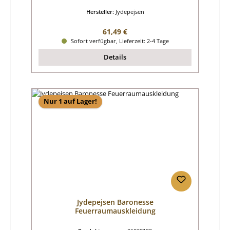
Hersteller:
Jydepejsen
Regulärer Preis:
61,49 €
Sofort verfügbar, Lieferzeit: 2-4 Tage
Details
Nur 1 auf Lager!
Jydepejsen Baronesse
Feuerraumauskleidung