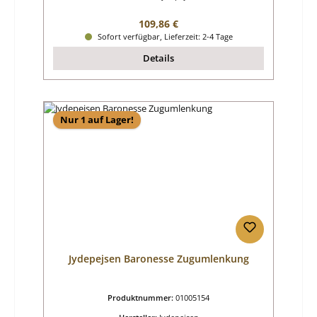
Regulärer Preis:
109,86 €
Sofort verfügbar, Lieferzeit: 2-4 Tage
Details
Nur 1 auf Lager!
Jydepejsen Baronesse Zugumlenkung
Produktnummer:
01005154