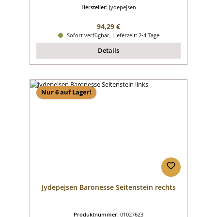
Hersteller:
Jydepejsen
Regulärer Preis:
94,29 €
Sofort verfügbar, Lieferzeit: 2-4 Tage
Details
Nur 6 auf Lager!
Jydepejsen Baronesse Seitenstein rechts
Produktnummer:
01027623