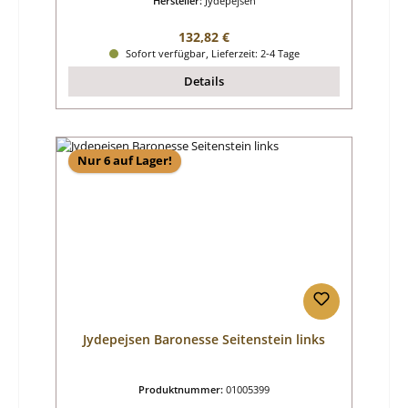
Hersteller:
Jydepejsen
Regulärer Preis:
132,82 €
Sofort verfügbar, Lieferzeit: 2-4 Tage
Details
Nur 6 auf Lager!
Jydepejsen Baronesse Seitenstein links
Produktnummer:
01005399