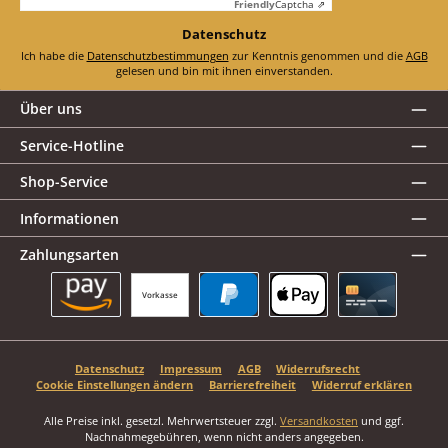
Friendly
Captcha ⇗
Datenschutz
Ich habe die
Datenschutzbestimmungen
zur Kenntnis genommen und die
AGB
gelesen und bin mit ihnen einverstanden.
Über uns
Service-Hotline
Shop-Service
Informationen
Zahlungsarten
Vorkasse
Amazon Pay
PayPal
Apple Pay
Kreditkarte
Datenschutz
Impressum
AGB
Widerrufsrecht
Cookie Einstellungen ändern
Barrierefreiheit
Widerruf erklären
Alle Preise inkl. gesetzl. Mehrwertsteuer zzgl.
Versandkosten
und ggf.
Nachnahmegebühren, wenn nicht anders angegeben.