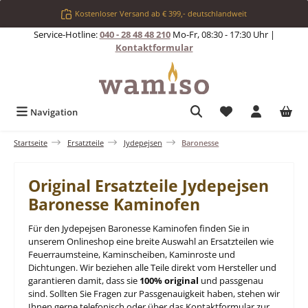
Zum Hauptinhalt springen
Kostenloser Versand ab € 399,- deutschlandweit
Service-Hotline:
040 - 28 48 48 210
Mo-Fr, 08:30 - 17:30 Uhr |
Kontaktformular
Du hast 0 Produkt
Navigation
Startseite
Ersatzteile
Jydepejsen
Baronesse
Original Ersatzteile Jydepejsen
Baronesse Kaminofen
Für den Jydepejsen Baronesse Kaminofen finden Sie in
unserem Onlineshop eine breite Auswahl an Ersatzteilen wie
Feuerraumsteine, Kaminscheiben, Kaminroste und
Dichtungen. Wir beziehen alle Teile direkt vom Hersteller und
garantieren damit, dass sie
100% original
und passgenau
sind. Sollten Sie Fragen zur Passgenauigkeit haben, stehen wir
Ihnen gerne telefonisch oder über das Kontaktformular zur