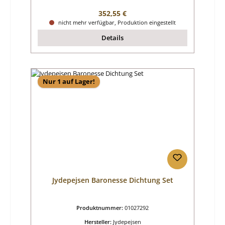
Regulärer Preis:
352,55 €
nicht mehr verfügbar, Produktion eingestellt
Details
Nur 1 auf Lager!
Jydepejsen Baronesse Dichtung Set
Produktnummer:
01027292
Hersteller:
Jydepejsen