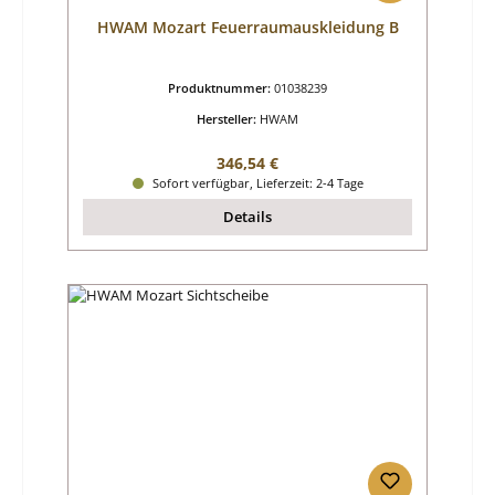
HWAM Mozart Feuerraumauskleidung B
Produktnummer:
01038239
Hersteller:
HWAM
Regulärer Preis:
346,54 €
Sofort verfügbar, Lieferzeit: 2-4 Tage
Details