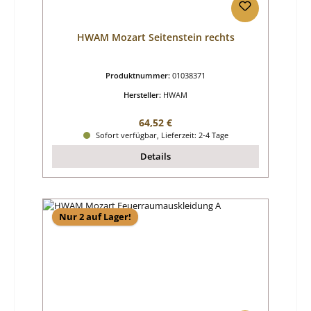
HWAM Mozart Seitenstein rechts
Produktnummer:
01038371
Hersteller:
HWAM
Regulärer Preis:
64,52 €
Sofort verfügbar, Lieferzeit: 2-4 Tage
Details
Nur 2 auf Lager!