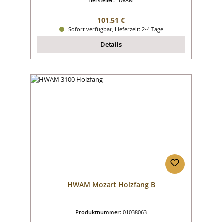
Hersteller:
HWAM
Regulärer Preis:
101,51 €
Sofort verfügbar, Lieferzeit: 2-4 Tage
Details
HWAM Mozart Holzfang B
Produktnummer:
01038063