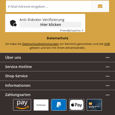
E-
Mail-
Adresse
*
Anti-Roboter-Verifizierung
Hier klicken
Friendly
Captcha ⇗
Datenschutz
Ich habe die
Datenschutzbestimmungen
zur Kenntnis genommen und die
AGB
gelesen und bin mit ihnen einverstanden.
Über uns
Service-Hotline
Shop-Service
Informationen
Zahlungsarten
Vorkasse
Amazon Pay
PayPal
Apple Pay
Kreditkarte