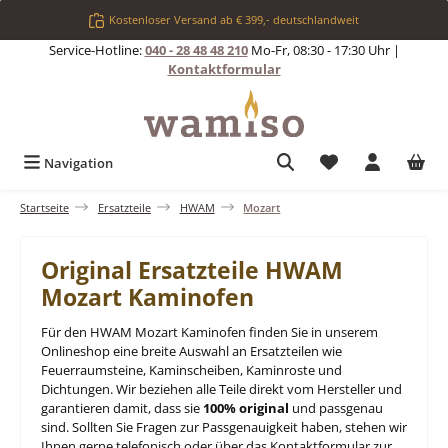
Zum Hauptinhalt springen
Kostenloser Versand ab € 399,- deutschlandweit
Service-Hotline:
040 - 28 48 48 210
Mo-Fr, 08:30 - 17:30 Uhr |
Kontaktformular
Du hast 0 Produkt
Navigation
Startseite
Ersatzteile
HWAM
Mozart
Original Ersatzteile HWAM
Mozart Kaminofen
Für den HWAM Mozart Kaminofen finden Sie in unserem
Onlineshop eine breite Auswahl an Ersatzteilen wie
Feuerraumsteine, Kaminscheiben, Kaminroste und
Dichtungen. Wir beziehen alle Teile direkt vom Hersteller und
garantieren damit, dass sie
100% original
und passgenau
sind. Sollten Sie Fragen zur Passgenauigkeit haben, stehen wir
Ihnen gerne telefonisch oder über das Kontaktformular zur