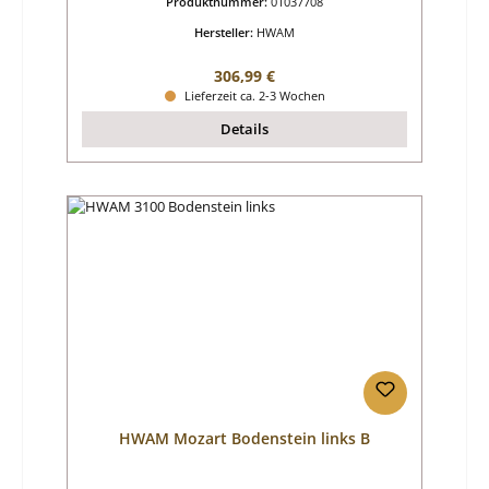
Produktnummer:
01037708
Hersteller:
HWAM
Regulärer Preis:
306,99 €
Lieferzeit ca. 2-3 Wochen
Details
HWAM Mozart Bodenstein links B