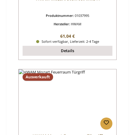
Produktnummer:
01037995
Hersteller:
HWAM
Regulärer Preis:
61,04 €
Sofort verfügbar, Lieferzeit: 2-4 Tage
Details
Ausverkauft