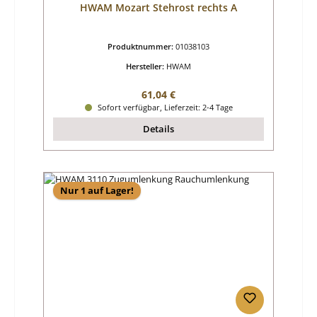
HWAM Mozart Stehrost rechts A
Produktnummer:
01038103
Hersteller:
HWAM
Regulärer Preis:
61,04 €
Sofort verfügbar, Lieferzeit: 2-4 Tage
Details
Nur 1 auf Lager!