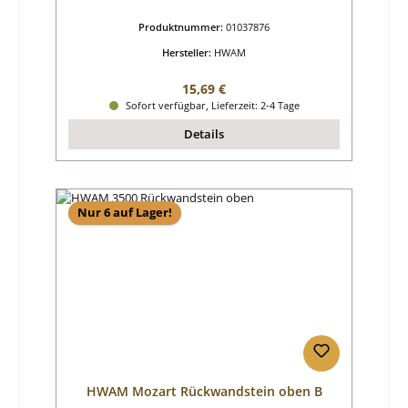
Produktnummer:
01037876
Hersteller:
HWAM
Regulärer Preis:
15,69 €
Sofort verfügbar, Lieferzeit: 2-4 Tage
Details
Nur 6 auf Lager!
HWAM Mozart Rückwandstein oben B