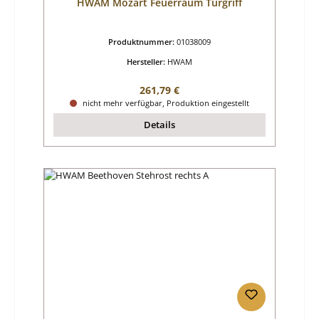
HWAM Mozart Feuerraum Türgriff
Produktnummer:
01038009
Hersteller:
HWAM
Regulärer Preis:
261,79 €
nicht mehr verfügbar, Produktion eingestellt
Details