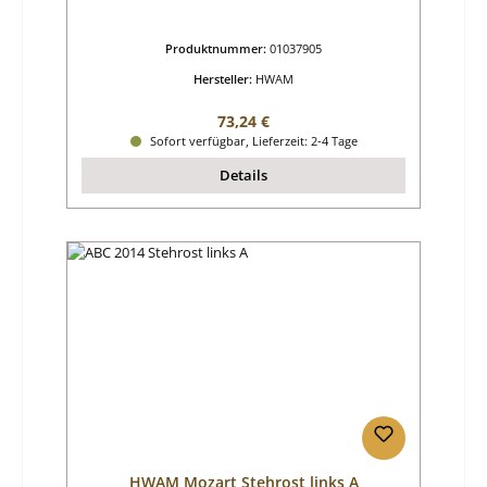
Produktnummer:
01037905
Hersteller:
HWAM
Regulärer Preis:
73,24 €
Sofort verfügbar, Lieferzeit: 2-4 Tage
Details
HWAM Mozart Stehrost links A