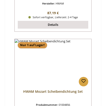
Hersteller:
HWAM
Regulärer Preis:
87,19 €
Sofort verfügbar, Lieferzeit: 2-4 Tage
Details
Nur 1 auf Lager!
HWAM Mozart Scheibendichtung Set
Produktnummer:
01004856