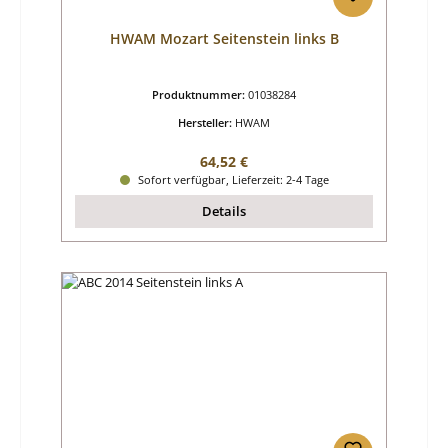
HWAM Mozart Seitenstein links B
Produktnummer:
01038284
Hersteller:
HWAM
Regulärer Preis:
64,52 €
Sofort verfügbar, Lieferzeit: 2-4 Tage
Details