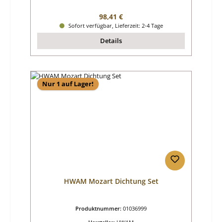
Regulärer Preis:
98,41 €
Sofort verfügbar, Lieferzeit: 2-4 Tage
Details
Nur 1 auf Lager!
HWAM Mozart Dichtung Set
Produktnummer:
01036999