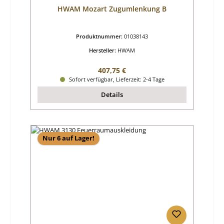
HWAM Mozart Zugumlenkung B
Produktnummer:
01038143
Hersteller:
HWAM
Regulärer Preis:
407,75 €
Sofort verfügbar, Lieferzeit: 2-4 Tage
Details
Nur 6 auf Lager!