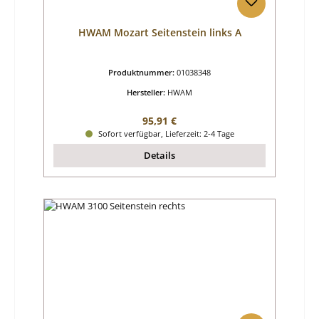
HWAM Mozart Seitenstein links A
Produktnummer:
01038348
Hersteller:
HWAM
Regulärer Preis:
95,91 €
Sofort verfügbar, Lieferzeit: 2-4 Tage
Details