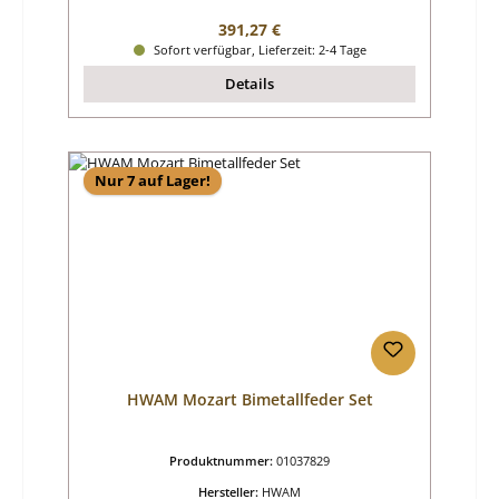
Regulärer Preis:
391,27 €
Sofort verfügbar, Lieferzeit: 2-4 Tage
Details
Nur 7 auf Lager!
HWAM Mozart Bimetallfeder Set
Produktnummer:
01037829
Hersteller:
HWAM