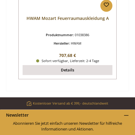
HWAM Mozart Feuerraumauskleidung A
Produktnummer:
01038386
Hersteller:
HWAM
Regulärer Preis:
707,68 €
Sofort verfügbar, Lieferzeit: 2-4 Tage
Details
Kostenloser Versand ab € 399,- deutschlandweit
Newsletter
Abonnieren Sie jetzt einfach unseren Newsletter für hilfreiche
Informationen und Aktionen.