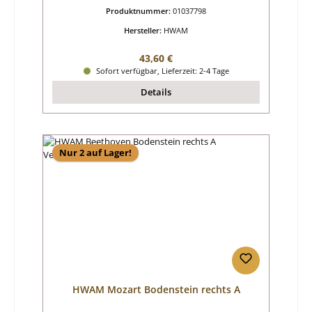
Produktnummer:
01037798
Hersteller:
HWAM
Regulärer Preis:
43,60 €
Sofort verfügbar, Lieferzeit: 2-4 Tage
Details
Nur 2 auf Lager!
HWAM Mozart Bodenstein rechts A