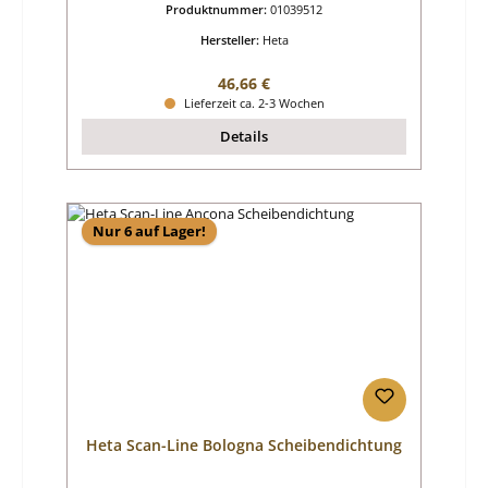
Produktnummer:
01039512
Hersteller:
Heta
Regulärer Preis:
46,66 €
Lieferzeit ca. 2-3 Wochen
Details
Nur 6 auf Lager!
Heta Scan-Line Bologna Scheibendichtung