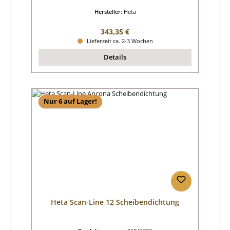
Hersteller:
Heta
Regulärer Preis:
343,35 €
Lieferzeit ca. 2-3 Wochen
Details
Nur 6 auf Lager!
Heta Scan-Line 12 Scheibendichtung