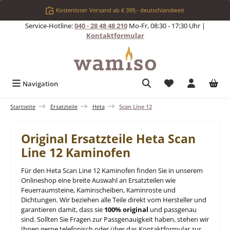
Zum Hauptinhalt springen
Kostenloser Versand ab € 399,- deutschlandweit
Service-Hotline:
040 - 28 48 48 210
Mo-Fr, 08:30 - 17:30 Uhr |
Kontaktformular
Du hast 0 Produkt
Navigation
Startseite
Ersatzteile
Heta
Scan Line 12
Original Ersatzteile Heta Scan
Line 12 Kaminofen
Für den Heta Scan Line 12 Kaminofen finden Sie in unserem
Onlineshop eine breite Auswahl an Ersatzteilen wie
Feuerraumsteine, Kaminscheiben, Kaminroste und
Dichtungen. Wir beziehen alle Teile direkt vom Hersteller und
garantieren damit, dass sie
100% original
und passgenau
sind. Sollten Sie Fragen zur Passgenauigkeit haben, stehen wir
Ihnen gerne telefonisch oder über das Kontaktformular zur