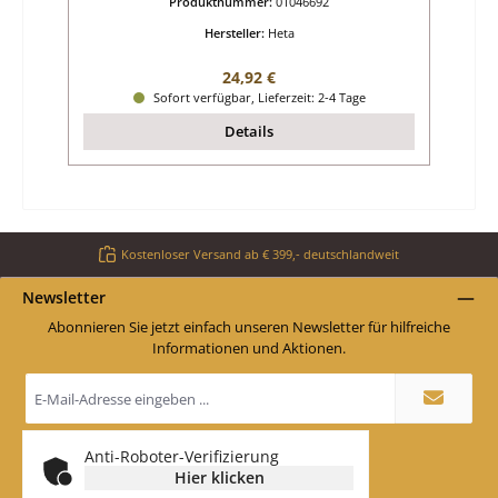
Produktnummer:
01046692
Hersteller:
Heta
Regulärer Preis:
24,92 €
Sofort verfügbar, Lieferzeit: 2-4 Tage
Details
Kostenloser Versand ab € 399,- deutschlandweit
Newsletter
Abonnieren Sie jetzt einfach unseren Newsletter für hilfreiche
Informationen und Aktionen.
E-
Mail-
Adresse
*
Anti-Roboter-Verifizierung
Hier klicken