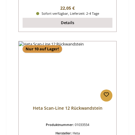
Regulärer Preis:
22,05 €
Sofort verfügbar, Lieferzeit: 2-4 Tage
Details
Nur 10 auf Lager!
Heta Scan-Line 12 Rückwandstein
Produktnummer:
01033554
Hersteller:
Heta