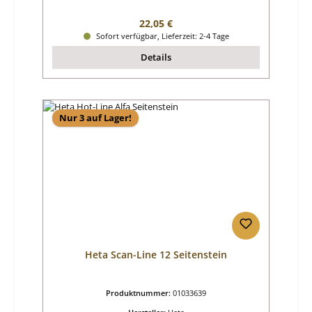
Regulärer Preis:
22,05 €
Sofort verfügbar, Lieferzeit: 2-4 Tage
Details
Nur 3 auf Lager!
Heta Scan-Line 12 Seitenstein
Produktnummer:
01033639