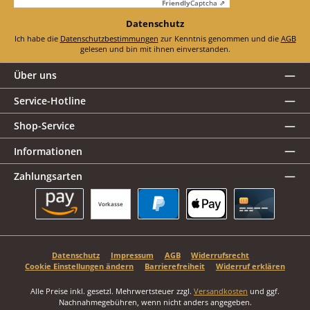
Friendly
Captcha ⇗
Datenschutz
Ich habe die
Datenschutzbestimmungen
zur Kenntnis genommen und die
AGB
gelesen und bin mit ihnen einverstanden.
Über uns
Service-Hotline
Shop-Service
Informationen
Zahlungsarten
Vorkasse
Amazon Pay
PayPal
Apple Pay
Kreditkarte
Datenschutz
Impressum
AGB
Widerrufsrecht
Cookie Einstellungen ändern
Barrierefreiheit
Widerruf erklären
Alle Preise inkl. gesetzl. Mehrwertsteuer zzgl.
Versandkosten
und ggf.
Nachnahmegebühren, wenn nicht anders angegeben.