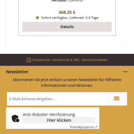
Hersteller:
Conforto
Regulärer Preis:
368,25 €
Sofort verfügbar, Lieferzeit: 2-4 Tage
Details
Kostenloser Versand ab € 399,- deutschlandweit
Newsletter
Abonnieren Sie jetzt einfach unseren Newsletter für hilfreiche
Informationen und Aktionen.
E-
Mail-
Adresse
*
Anti-Roboter-Verifizierung
Hier klicken
Friendly
Captcha ⇗