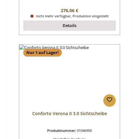
Regulärer Preis:
276,06 €
nicht mehr verfügbar, Produktion eingestellt
Details
Nur 1 auf Lager!
Conforto Verona II 3.0 Sichtscheibe
Produktnummer:
01046900