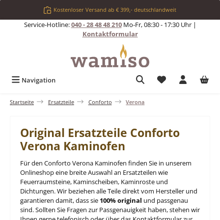
Zum Hauptinhalt springen
Kostenloser Versand ab € 399,- deutschlandweit
Service-Hotline:
040 - 28 48 48 210
Mo-Fr, 08:30 - 17:30 Uhr |
Kontaktformular
Du hast 0 Produkt
Navigation
Startseite
Ersatzteile
Conforto
Verona
Original Ersatzteile Conforto
Verona Kaminofen
Für den Conforto Verona Kaminofen finden Sie in unserem
Onlineshop eine breite Auswahl an Ersatzteilen wie
Feuerraumsteine, Kaminscheiben, Kaminroste und
Dichtungen. Wir beziehen alle Teile direkt vom Hersteller und
garantieren damit, dass sie
100% original
und passgenau
sind. Sollten Sie Fragen zur Passgenauigkeit haben, stehen wir
Ihnen gerne telefonisch oder über das Kontaktformular zur