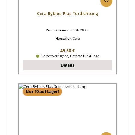
Cera Byblos Plus Türdichtung
Produktnummer:
01028863
Hersteller:
Cera
Regulärer Preis:
49,50 €
Sofort verfügbar, Lieferzeit: 2-4 Tage
Details
Nur 10 auf Lager!