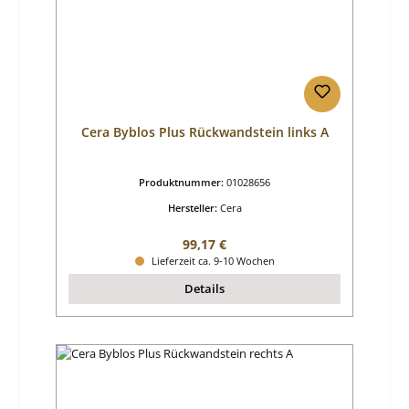
Cera Byblos Plus Rückwandstein links A
Produktnummer:
01028656
Hersteller:
Cera
Regulärer Preis:
99,17 €
Lieferzeit ca. 9-10 Wochen
Details