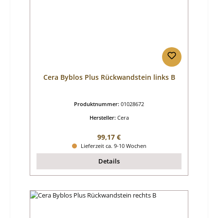
Cera Byblos Plus Rückwandstein links B
Produktnummer:
01028672
Hersteller:
Cera
Regulärer Preis:
99,17 €
Lieferzeit ca. 9-10 Wochen
Details