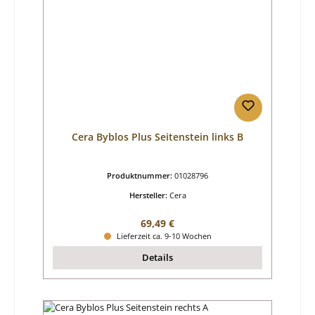
Cera Byblos Plus Seitenstein links B
Produktnummer:
01028796
Hersteller:
Cera
Regulärer Preis:
69,49 €
Lieferzeit ca. 9-10 Wochen
Details