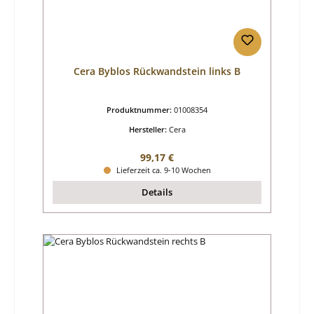
Cera Byblos Rückwandstein links B
Produktnummer:
01008354
Hersteller:
Cera
Regulärer Preis:
99,17 €
Lieferzeit ca. 9-10 Wochen
Details