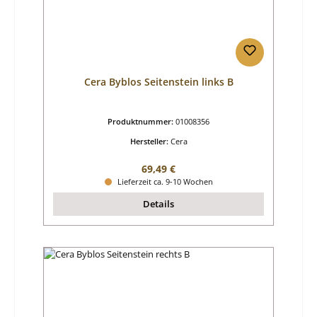
Cera Byblos Seitenstein links B
Produktnummer:
01008356
Hersteller:
Cera
Regulärer Preis:
69,49 €
Lieferzeit ca. 9-10 Wochen
Details