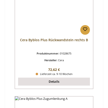
Cera Byblos Plus Rückwandstein rechts B
Produktnummer:
01028675
Hersteller:
Cera
Regulärer Preis:
72,62 €
Lieferzeit ca. 9-10 Wochen
Details