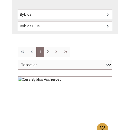
Byblos
Byblos Plus
Seite
Seite
1
2