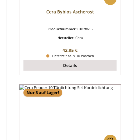
Cera Byblos Ascherost
Produktnummer:
01028615
Hersteller:
Cera
Regulärer Preis:
42,95 €
Lieferzeit ca. 9-10 Wochen
Details
Nur 3 auf Lager!