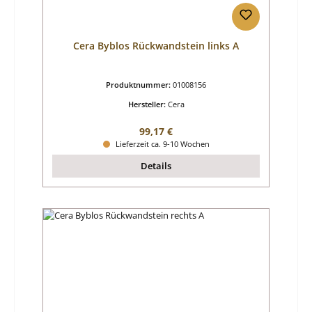
Cera Byblos Rückwandstein links A
Produktnummer:
01008156
Hersteller:
Cera
Regulärer Preis:
99,17 €
Lieferzeit ca. 9-10 Wochen
Details