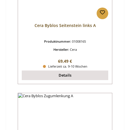
Cera Byblos Seitenstein links A
Produktnummer:
01008165
Hersteller:
Cera
Regulärer Preis:
69,49 €
Lieferzeit ca. 9-10 Wochen
Details