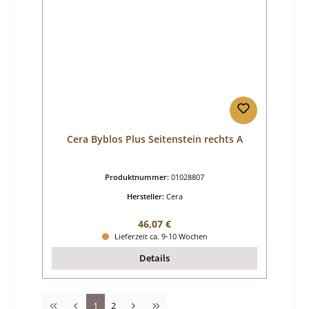
Cera Byblos Plus Seitenstein rechts A
Produktnummer:
01028807
Hersteller:
Cera
Regulärer Preis:
46,07 €
Lieferzeit ca. 9-10 Wochen
Details
Seite
Seite
1
2