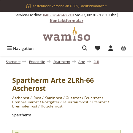
Zum Hauptinhalt springen
Kostenloser Versand ab € 399,- deutschlandweit
Service-Hotline:
040 - 28 48 48 210
Mo-Fr, 08:30 - 17:30 Uhr |
Kontaktformular
Du hast 0 Produkt
Navigation
Startseite
Ersatzteile
Spartherm
Arte
2LR
Spartherm Arte 2LRh-66
Ascherost
Ascherost / Rost / Kaminrost / Gussrost / Feuerrost /
Brennraumrost / Rostgitter / Feuerraumrost / Ofenrost /
Brennofenrost / Holzofenrost
Spartherm
Bildergalerie überspringen