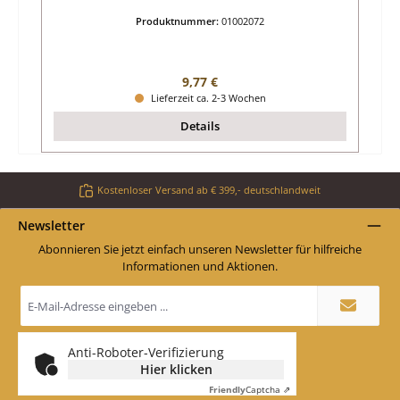
Produktnummer:
01002072
Regulärer Preis:
9,77 €
Lieferzeit ca. 2-3 Wochen
Details
Kostenloser Versand ab € 399,- deutschlandweit
Newsletter
Abonnieren Sie jetzt einfach unseren Newsletter für hilfreiche
Informationen und Aktionen.
E-
Mail-
Adresse
*
Anti-Roboter-Verifizierung
Hier klicken
Friendly
Captcha ⇗