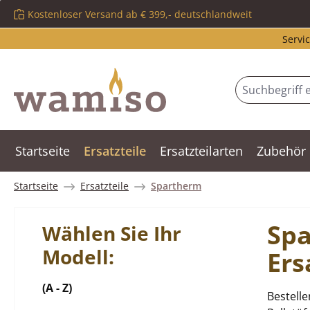
Kostenloser Versand ab € 399,- deutschlandweit
m Hauptinhalt springen
Zur Suche springen
Zur Hauptnavigation springen
Servic
Startseite
Ersatzteile
Ersatzteilarten
Zubehör
Startseite
Ersatzteile
Spartherm
Sp
Wählen Sie Ihr
Modell:
Ers
(A - Z)
Bestelle