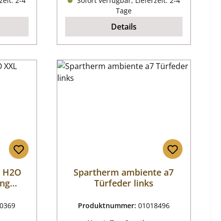
zeit: 2-4
Sofort verfügbar, Lieferzeit: 2-4
Tage
Details
V H2O
Spartherm ambiente a7
ng
Türfeder links
0369
Produktnummer:
01018496