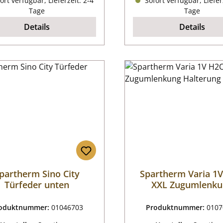
ort verfügbar, Lieferzeit: 2-4
Sofort verfügbar, Liefer
Tage
Tage
Details
Details
partherm Sino City
Spartherm Varia 1
Türfeder unten
XXL Zugumlenku
Halterung A
oduktnummer:
01046703
Produktnummer:
0107