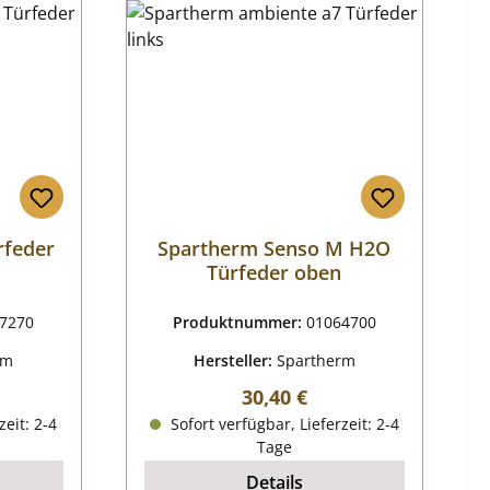
rfeder
Spartherm Senso M H2O
Türfeder oben
7270
Produktnummer:
01064700
rm
Hersteller:
Spartherm
reis:
Regulärer Preis:
30,40 €
zeit: 2-4
Sofort verfügbar, Lieferzeit: 2-4
Tage
Details