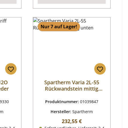
Nur 7 auf Lager!
H2O
Spartherm Varia 2L-55
eder
Rückwandstein mittig
unten
9330
Produktnummer:
01039847
rm
Hersteller:
Spartherm
reis:
Regulärer Preis:
232,55 €