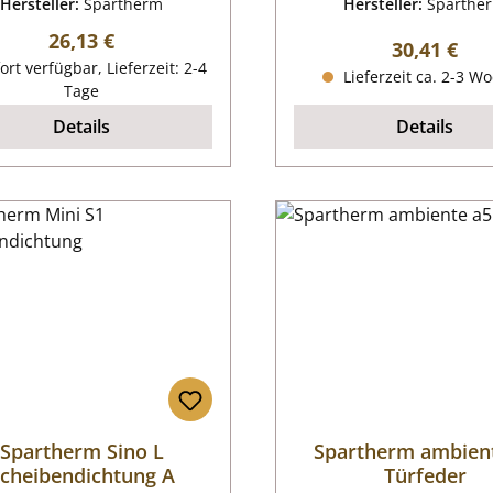
Hersteller:
Spartherm
Hersteller:
Sparthe
Regulärer Preis:
26,13 €
Regulärer P
30,41 €
ort verfügbar, Lieferzeit: 2-4
Lieferzeit ca. 2-3 W
Tage
Details
Details
Spartherm Sino L
Spartherm ambien
cheibendichtung A
Türfeder