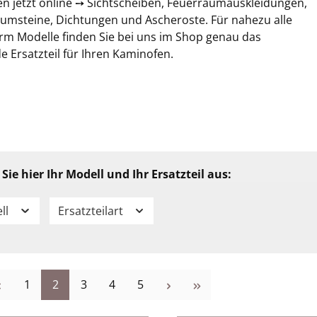
en jetzt online ➙ Sichtscheiben, Feuerraumauskleidungen,
umsteine, Dichtungen und Ascheroste. Für nahezu alle
rm Modelle finden Sie bei uns im Shop genau das
 Ersatzteil für Ihren Kaminofen.
Sie hier Ihr Modell und Ihr Ersatzteil aus:
ll
Ersatzteilart
Seite
Seite
Seite
Seite
Seite
1
2
3
4
5