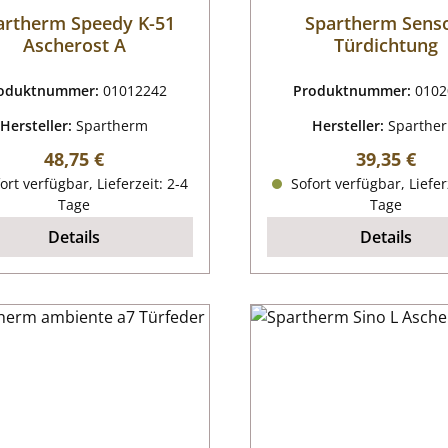
artherm Speedy K-51
Spartherm Sens
Ascherost A
Türdichtung
oduktnummer:
01012242
Produktnummer:
0102
Hersteller:
Spartherm
Hersteller:
Sparthe
Regulärer Preis:
Regulärer P
48,75 €
39,35 €
ort verfügbar, Lieferzeit: 2-4
Sofort verfügbar, Liefer
Tage
Tage
Details
Details