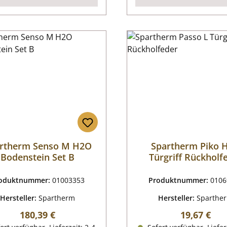
rtherm Senso M H2O
Spartherm Piko 
Bodenstein Set B
Türgriff Rückholf
oduktnummer:
01003353
Produktnummer:
0106
Hersteller:
Spartherm
Hersteller:
Sparthe
Regulärer Preis:
Regulärer P
180,39 €
19,67 €