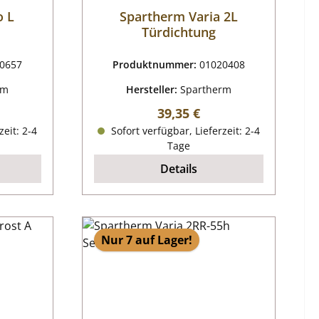
o L
Spartherm Varia 2L
Türdichtung
0657
Produktnummer:
01020408
rm
Hersteller:
Spartherm
reis:
Regulärer Preis:
39,35 €
zeit: 2-4
Sofort verfügbar, Lieferzeit: 2-4
Tage
Details
Nur 7 auf Lager!