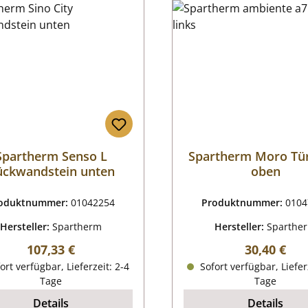
Spartherm Senso L
Spartherm Moro Tü
ückwandstein unten
oben
oduktnummer:
01042254
Produktnummer:
0104
Hersteller:
Spartherm
Hersteller:
Sparthe
Regulärer Preis:
Regulärer P
107,33 €
30,40 €
ort verfügbar, Lieferzeit: 2-4
Sofort verfügbar, Liefer
Tage
Tage
Details
Details