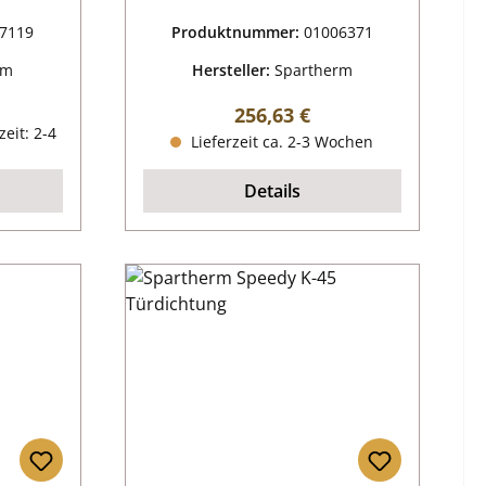
7119
Produktnummer:
01006371
rm
Hersteller:
Spartherm
reis:
Regulärer Preis:
256,63 €
zeit: 2-4
Lieferzeit ca. 2-3 Wochen
Details