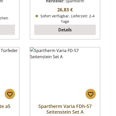
rm
Hersteller:
Spartherm
Regulärer Preis:
26,83 €
reis:
Sofort verfügbar, Lieferzeit: 2-4
ochen
Tage
Details
te a5
Spartherm Varia FDh-57
Seitenstein Set A