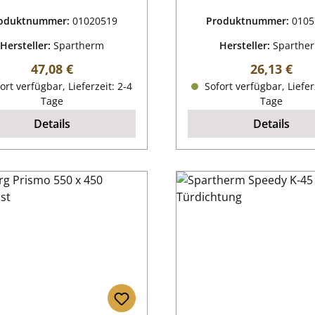
oduktnummer:
01020519
Produktnummer:
0105
Hersteller:
Spartherm
Hersteller:
Sparthe
Regulärer Preis:
Regulärer P
47,08 €
26,13 €
ort verfügbar, Lieferzeit: 2-4
Sofort verfügbar, Liefer
Tage
Tage
Details
Details