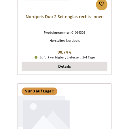
Nordpeis Duo 2 Seitenglas rechts innen
Produktnummer:
01064305
Hersteller:
Nordpeis
Regulärer Preis:
90,74 €
Sofort verfügbar, Lieferzeit: 2-4 Tage
Details
Nur 3 auf Lager!