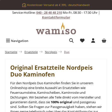
Zum Hauptinhalt springen
Kostenloser Versand ab € 399,- deutschlandweit
Service-Hotline:
040 - 28 48 48 210
Mo-Fr, 08:30 - 17:30 Uhr |
Kontaktformular
Du hast 0 Produkt
Navigation
Startseite
Ersatzteile
Nordpeis
Duo
Original Ersatzteile Nordpeis
Duo Kaminofen
Für den Nordpeis Duo Kaminofen finden Sie in unserem
Onlineshop eine breite Auswahl an Ersatzteilen wie
Feuerraumsteine, Kaminscheiben, Kaminroste und
Dichtungen. Wir beziehen alle Teile direkt vom Hersteller und
garantieren damit, dass sie
100% original
und passgenau
sind. Sollten Sie Fragen zur Passgenauigkeit haben, stehen wir
Ihnen gerne telefonisch oder über das Kontaktformular zur