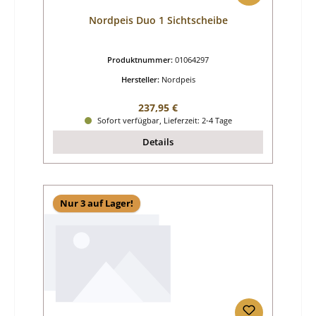
Nordpeis Duo 1 Sichtscheibe
Produktnummer:
01064297
Hersteller:
Nordpeis
Regulärer Preis:
237,95 €
Sofort verfügbar, Lieferzeit: 2-4 Tage
Details
Nur 3 auf Lager!