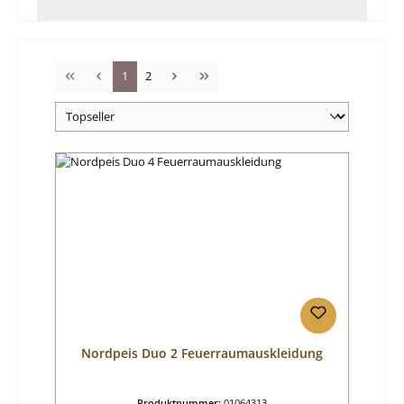
Seite
Seite
1
2
Nordpeis Duo 2 Feuerraumauskleidung
Produktnummer:
01064313