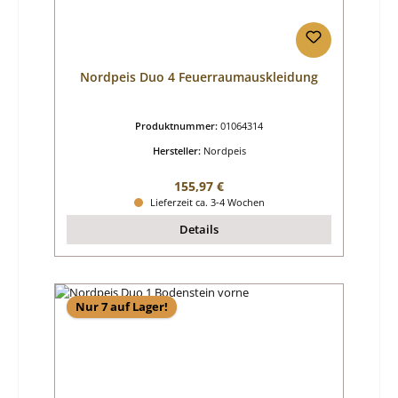
Nordpeis Duo 4 Feuerraumauskleidung
Produktnummer:
01064314
Hersteller:
Nordpeis
Regulärer Preis:
155,97 €
Lieferzeit ca. 3-4 Wochen
Details
Nur 7 auf Lager!