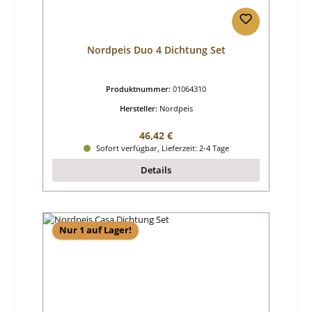
Nordpeis Duo 4 Dichtung Set
Produktnummer:
01064310
Hersteller:
Nordpeis
Regulärer Preis:
46,42 €
Sofort verfügbar, Lieferzeit: 2-4 Tage
Details
Nur 1 auf Lager!