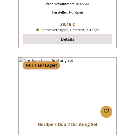
Produktnummer:
01065614
Hersteller:
Nordpeis
Regulärer Preis:
39,45 €
Sofort verfügbar, Lieferzeit: 2-4 Tage
Details
Nur 1 auf Lager!
Nordpeis Duo 2 Dichtung Set