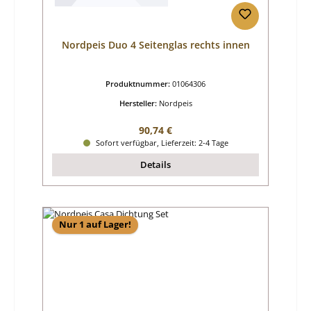
Nordpeis Duo 4 Seitenglas rechts innen
Produktnummer:
01064306
Hersteller:
Nordpeis
Regulärer Preis:
90,74 €
Sofort verfügbar, Lieferzeit: 2-4 Tage
Details
Nur 1 auf Lager!