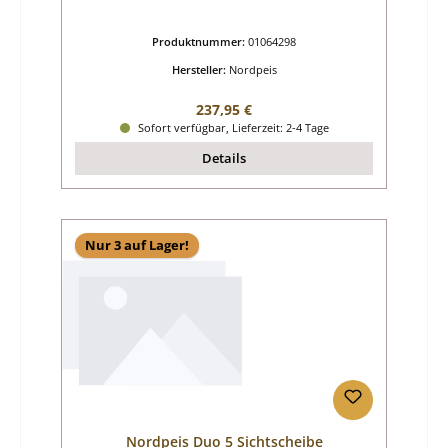
Produktnummer:
01064298
Hersteller:
Nordpeis
Regulärer Preis:
237,95 €
Sofort verfügbar, Lieferzeit: 2-4 Tage
Details
Nur 3 auf Lager!
Nordpeis Duo 5 Sichtscheibe