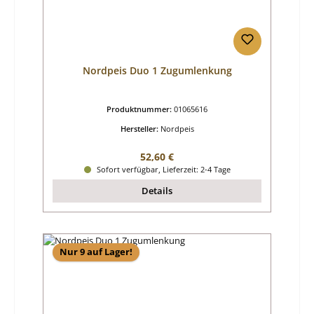
Nordpeis Duo 1 Zugumlenkung
Produktnummer:
01065616
Hersteller:
Nordpeis
Regulärer Preis:
52,60 €
Sofort verfügbar, Lieferzeit: 2-4 Tage
Details
Nur 9 auf Lager!