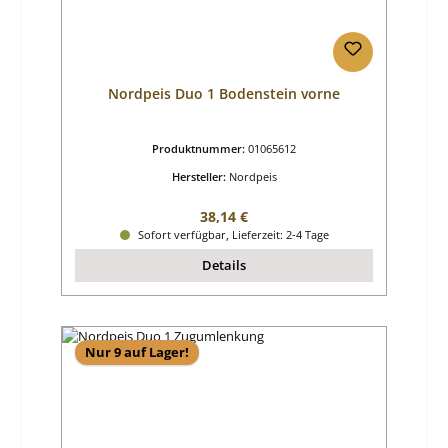
Nordpeis Duo 1 Bodenstein vorne
Produktnummer:
01065612
Hersteller:
Nordpeis
Regulärer Preis:
38,14 €
Sofort verfügbar, Lieferzeit: 2-4 Tage
Details
Nur 9 auf Lager!