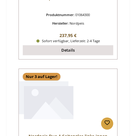
Produktnummer:
01064300
Hersteller:
Nordpeis
Regulärer Preis:
237,95 €
Sofort verfügbar, Lieferzeit: 2-4 Tage
Details
Nur 3 auf Lager!