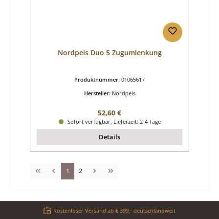
Nordpeis Duo 5 Zugumlenkung
Produktnummer:
01065617
Hersteller:
Nordpeis
Regulärer Preis:
52,60 €
Sofort verfügbar, Lieferzeit: 2-4 Tage
Details
Seite
Seite
1
2
Kostenloser Versand ab € 399,- deutschlandweit