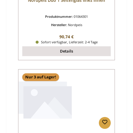
Nordpeis Duo 1 Seitenglas links innen
Produktnummer:
01064301
Hersteller:
Nordpeis
Regulärer Preis:
90,74 €
Sofort verfügbar, Lieferzeit: 2-4 Tage
Details
Nur 3 auf Lager!