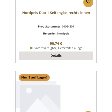
Nordpeis Duo 1 Seitenglas rechts innen
Produktnummer:
01064304
Hersteller:
Nordpeis
Regulärer Preis:
90,74 €
Sofort verfügbar, Lieferzeit: 2-4 Tage
Details
Nur 3 auf Lager!