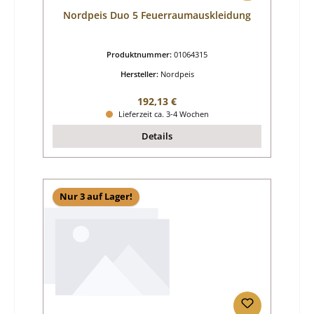
Nordpeis Duo 5 Feuerraumauskleidung
Produktnummer:
01064315
Hersteller:
Nordpeis
Regulärer Preis:
192,13 €
Lieferzeit ca. 3-4 Wochen
Details
Nur 3 auf Lager!