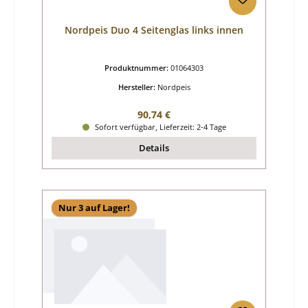
Nordpeis Duo 4 Seitenglas links innen
Produktnummer:
01064303
Hersteller:
Nordpeis
Regulärer Preis:
90,74 €
Sofort verfügbar, Lieferzeit: 2-4 Tage
Details
Nur 3 auf Lager!