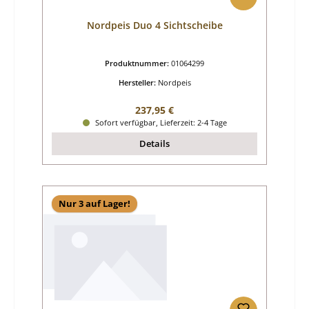
Nordpeis Duo 4 Sichtscheibe
Produktnummer:
01064299
Hersteller:
Nordpeis
Regulärer Preis:
237,95 €
Sofort verfügbar, Lieferzeit: 2-4 Tage
Details
Nur 3 auf Lager!