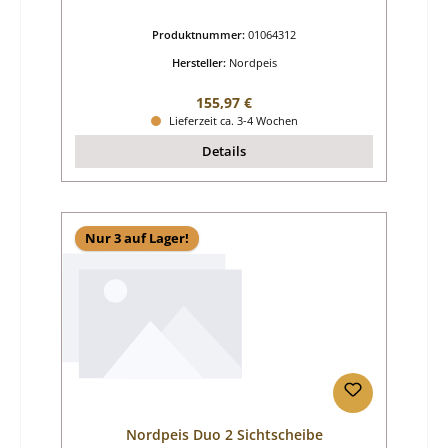
Produktnummer:
01064312
Hersteller:
Nordpeis
Regulärer Preis:
155,97 €
Lieferzeit ca. 3-4 Wochen
Details
Nur 3 auf Lager!
Nordpeis Duo 2 Sichtscheibe