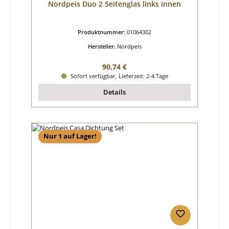
Nordpeis Duo 2 Seitenglas links innen
Produktnummer:
01064302
Hersteller:
Nordpeis
Regulärer Preis:
90,74 €
Sofort verfügbar, Lieferzeit: 2-4 Tage
Details
Nur 1 auf Lager!