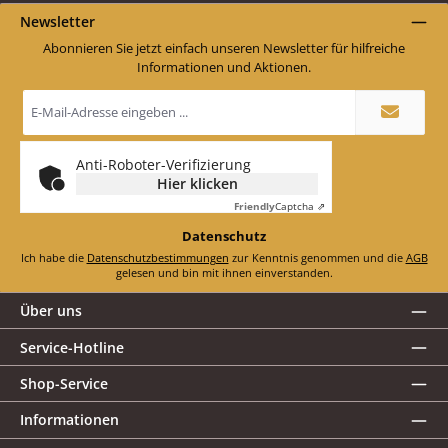
Newsletter
Abonnieren Sie jetzt einfach unseren Newsletter für hilfreiche
Informationen und Aktionen.
E-
Mail-
Adresse
*
Anti-Roboter-Verifizierung
Hier klicken
Friendly
Captcha ⇗
Datenschutz
Ich habe die
Datenschutzbestimmungen
zur Kenntnis genommen und die
AGB
gelesen und bin mit ihnen einverstanden.
Über uns
Service-Hotline
Shop-Service
Informationen