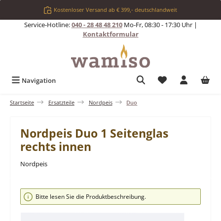
Zum Hauptinhalt springen
Kostenloser Versand ab € 399,- deutschlandweit
Service-Hotline:
040 - 28 48 48 210
Mo-Fr, 08:30 - 17:30 Uhr |
Kontaktformular
Du hast 0 Produkt
Navigation
Startseite
Ersatzteile
Nordpeis
Duo
Nordpeis Duo 1 Seitenglas
rechts innen
Nordpeis
Bildergalerie überspringen
Bitte lesen Sie die Produktbeschreibung.