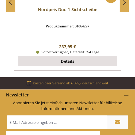
Nordpeis Duo 1 Sichtscheibe
Produktnummer:
01064297
Regulärer Preis:
237,95 €
Sofort verfügbar, Lieferzeit: 2-4 Tage
Details
Kostenloser Versand ab € 399,- deutschlandweit
Newsletter
Abonnieren Sie jetzt einfach unseren Newsletter für hilfreiche
Informationen und Aktionen.
E-
Mail-
Adresse
*