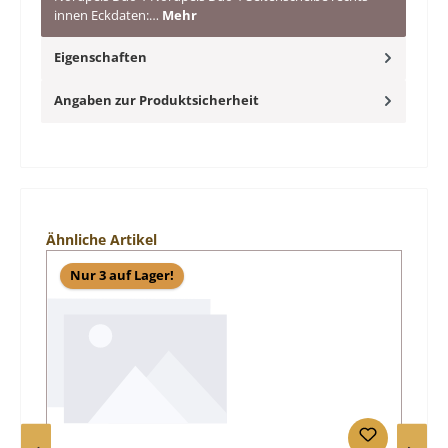
innen Eckdaten:…
Mehr
Eigenschaften
Angaben zur Produktsicherheit
Produktgalerie überspringen
Ähnliche Artikel
Nur 3 auf Lager!