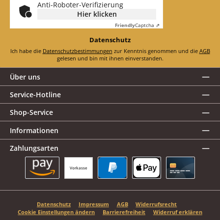
Anti-Roboter-Verifizierung
Hier klicken
Friendly
Captcha ⇗
Datenschutz
Ich habe die
Datenschutzbestimmungen
zur Kenntnis genommen und die
AGB
gelesen und bin mit ihnen einverstanden.
Über uns
Service-Hotline
Shop-Service
Informationen
Zahlungsarten
Vorkasse
Amazon Pay
PayPal
Apple Pay
Kreditkarte
Datenschutz
Impressum
AGB
Widerrufsrecht
Cookie Einstellungen ändern
Barrierefreiheit
Widerruf erklären