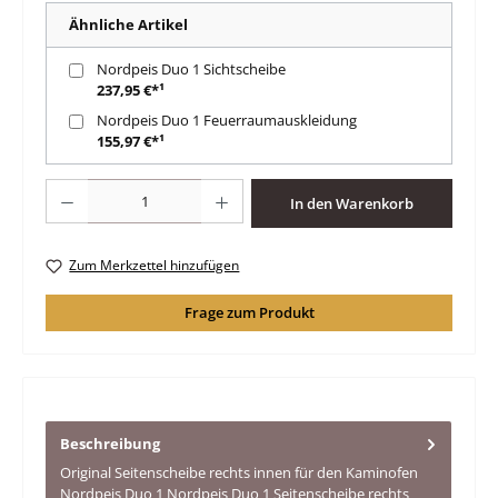
Ähnliche Artikel
Nordpeis Duo 1 Sichtscheibe
237,95 €*¹
Nordpeis Duo 1 Feuerraumauskleidung
155,97 €*¹
Produkt Anzahl: Gib den gewünschten Wert ein oder benutze die Schaltfläche
In den Warenkorb
Zum Merkzettel hinzufügen
Frage zum Produkt
Beschreibung
Original Seitenscheibe rechts innen für den Kaminofen
Nordpeis Duo 1 Nordpeis Duo 1 Seitenscheibe rechts