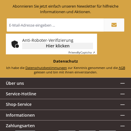
Abonnieren Sie jetzt einfach unseren Newsletter für hilfreiche
Informationen und Aktionen.
E-
Mail-
Adresse
*
Anti-Roboter-Verifizierung
Hier klicken
Friendly
Captcha ⇗
Datenschutz
Ich habe die
Datenschutzbestimmungen
zur Kenntnis genommen und die
AGB
gelesen und bin mit ihnen einverstanden.
Über uns
Service-Hotline
Shop-Service
Informationen
Zahlungsarten