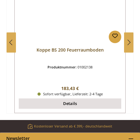
Koppe BS 200 Feuerraumboden
Produktnummer:
01002138
Regulärer Preis:
183,43 €
Sofort verfügbar, Lieferzeit: 2-4 Tage
Details
Kostenloser Versand ab € 399,- deutschlandweit
Newsletter