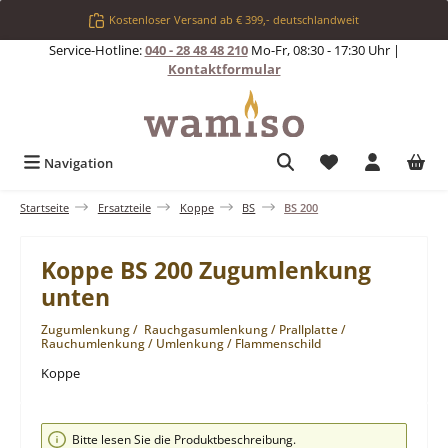
Zum Hauptinhalt springen
Kostenloser Versand ab € 399,- deutschlandweit
Service-Hotline:
040 - 28 48 48 210
Mo-Fr, 08:30 - 17:30 Uhr |
Kontaktformular
Du hast 0 Produkt
Navigation
Startseite
Ersatzteile
Koppe
BS
BS 200
Koppe BS 200 Zugumlenkung
unten
Zugumlenkung / Rauchgasumlenkung / Prallplatte /
Rauchumlenkung / Umlenkung / Flammenschild
Koppe
Bildergalerie überspringen
Bitte lesen Sie die Produktbeschreibung.