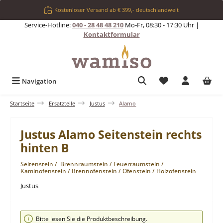
Zum Hauptinhalt springen
Kostenloser Versand ab € 399,- deutschlandweit
Service-Hotline:
040 - 28 48 48 210
Mo-Fr, 08:30 - 17:30 Uhr |
Kontaktformular
Du hast 0 Produkt
Navigation
Startseite
Ersatzteile
Justus
Alamo
Justus Alamo Seitenstein rechts
hinten B
Seitenstein / Brennraumstein / Feuerraumstein /
Kaminofenstein / Brennofenstein / Ofenstein / Holzofenstein
Justus
Bildergalerie überspringen
Bitte lesen Sie die Produktbeschreibung.