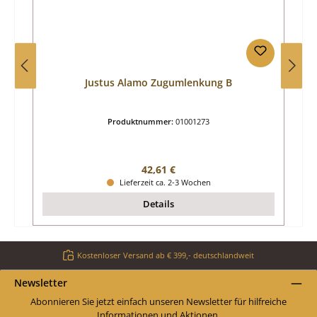
Justus Alamo Zugumlenkung B
Produktnummer:
01001273
Regulärer Preis:
42,61 €
Lieferzeit ca. 2-3 Wochen
Details
Kostenloser Versand ab € 399,- deutschlandweit
Newsletter
Abonnieren Sie jetzt einfach unseren Newsletter für hilfreiche
Informationen und Aktionen.