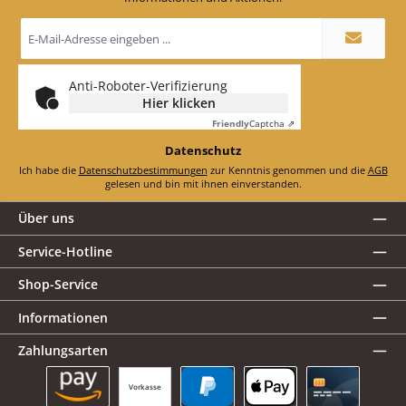
E-
Mail-
Adresse
*
Anti-Roboter-Verifizierung
Hier klicken
Friendly
Captcha ⇗
Datenschutz
Ich habe die
Datenschutzbestimmungen
zur Kenntnis genommen und die
AGB
gelesen und bin mit ihnen einverstanden.
Über uns
Service-Hotline
Shop-Service
Informationen
Zahlungsarten
Vorkasse