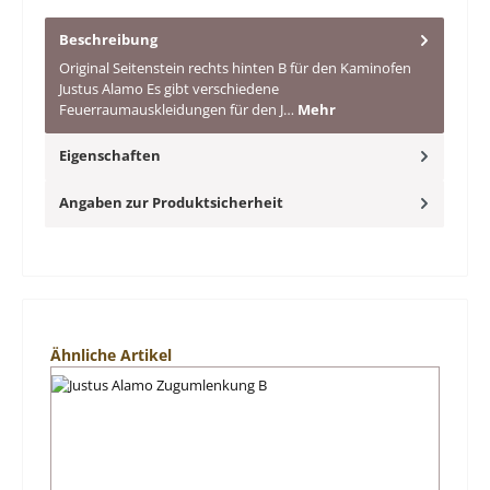
Beschreibung
Original Seitenstein rechts hinten B für den Kaminofen
Justus Alamo Es gibt verschiedene
Feuerraumauskleidungen für den J…
Mehr
Eigenschaften
Angaben zur Produktsicherheit
Produktgalerie überspringen
Ähnliche Artikel