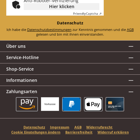
Anti-Roboter-Verifizierung
Hier klicken
Friendly
Captcha ⇗
Datenschutz
Ich habe die
Datenschutzbestimmungen
zur Kenntnis genommen und die
AGB
gelesen und bin mit ihnen einverstanden.
Über uns
Service-Hotline
Shop-Service
Informationen
Zahlungsarten
Vorkasse
Amazon Pay
PayPal
Apple Pay
Kreditkarte
Datenschutz
Impressum
AGB
Widerrufsrecht
Cookie Einstellungen ändern
Barrierefreiheit
Widerruf erklären