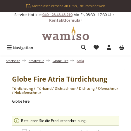
Zum Hauptinhalt springen
Kostenloser Versand ab € 399,- deutschlandweit
Service-Hotline:
040 - 28 48 48 210
Mo-Fr, 08:30 - 17:30 Uhr |
Kontaktformular
Du hast 0 Produkt
Navigation
Startseite
Ersatzteile
Globe Fire
Atria
Globe Fire Atria Türdichtung
Türdichtung / Türband / Dichtschnur / Dichtung / Ofenschnur
/ Holzofenschnur
Globe Fire
Bildergalerie überspringen
Bitte lesen Sie die Produktbeschreibung.