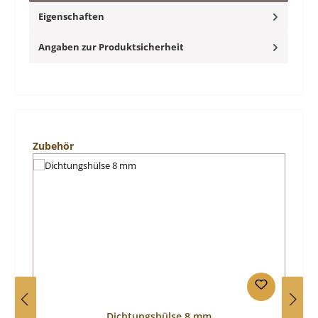
Eigenschaften
Angaben zur Produktsicherheit
Produktgalerie überspringen
Zubehör
Dichtungshülse 8 mm