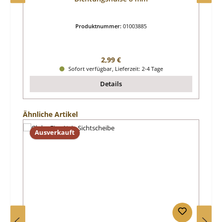
Produktnummer:
01003885
Regulärer Preis:
2,99 €
Sofort verfügbar, Lieferzeit: 2-4 Tage
Details
Produktgalerie überspringen
Ähnliche Artikel
Ausverkauft