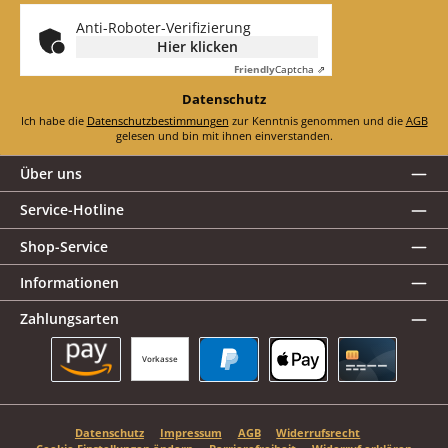
*
Anti-Roboter-Verifizierung
Hier klicken
Friendly
Captcha ⇗
Datenschutz
Ich habe die
Datenschutzbestimmungen
zur Kenntnis genommen und die
AGB
gelesen und bin mit ihnen einverstanden.
Über uns
Service-Hotline
Shop-Service
Informationen
Zahlungsarten
Vorkasse
Amazon Pay
PayPal
Apple Pay
Kreditkarte
Datenschutz
Impressum
AGB
Widerrufsrecht