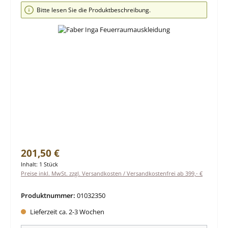
Bildergalerie überspringen
Bitte lesen Sie die Produktbeschreibung.
Regulärer Preis:
201,50 €
Inhalt:
1 Stück
Preise inkl. MwSt. zzgl. Versandkosten / Versandkostenfrei ab 399,- €
Produktnummer:
01032350
Lieferzeit ca. 2-3 Wochen