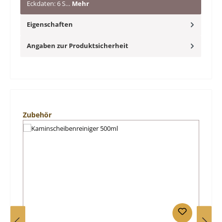
Eckdaten: 6 S…
Mehr
Eigenschaften
Angaben zur Produktsicherheit
Produktgalerie überspringen
Zubehör