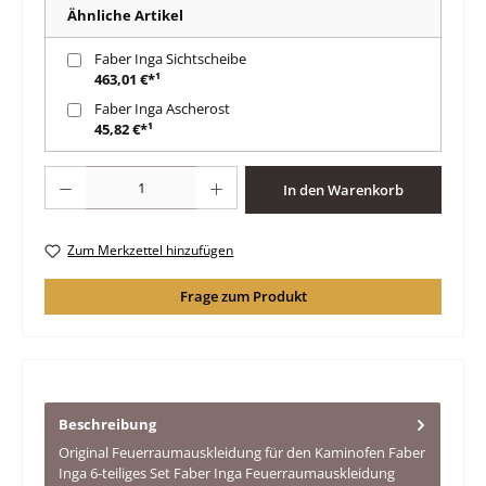
Ähnliche Artikel
Faber Inga Sichtscheibe
463,01 €*¹
Faber Inga Ascherost
45,82 €*¹
Produkt Anzahl: Gib den gewünschten Wert ein oder benutze die Schaltfläche
In den Warenkorb
Zum Merkzettel hinzufügen
Frage zum Produkt
Beschreibung
Original Feuerraumauskleidung für den Kaminofen Faber
Inga 6-teiliges Set Faber Inga Feuerraumauskleidung