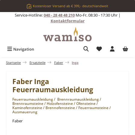
Zum Hauptinhalt springen
Kostenloser Versand ab € 399,- deutschlandweit
Service-Hotline:
040 - 28 48 48 210
Mo-Fr, 08:30 - 17:30 Uhr |
Kontaktformular
Du hast 0 Produkt
Navigation
Startseite
Ersatzteile
Faber
Inga
Faber Inga
Feuerraumauskleidung
Feuerraumauskleidung / Brennraumauskleidung /
Brennraumsteine / Holzofensteine / Ofensteine /
Kaminofensteine / Brennofensteine / Feuerraumsteine /
Ausmauerung
Faber