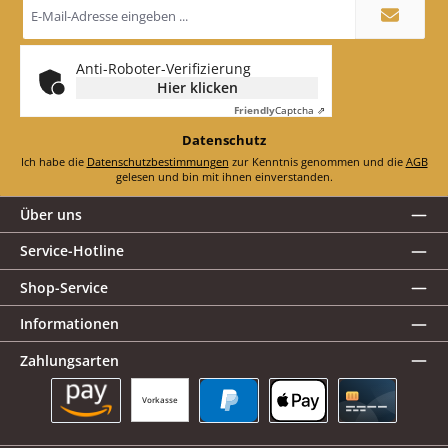
E-
Mail-
Adresse
*
Anti-Roboter-Verifizierung
Hier klicken
Friendly
Captcha ⇗
Datenschutz
Ich habe die
Datenschutzbestimmungen
zur Kenntnis genommen und die
AGB
gelesen und bin mit ihnen einverstanden.
Über uns
Service-Hotline
Shop-Service
Informationen
Zahlungsarten
Vorkasse
Amazon Pay
PayPal
Apple Pay
Kreditkarte