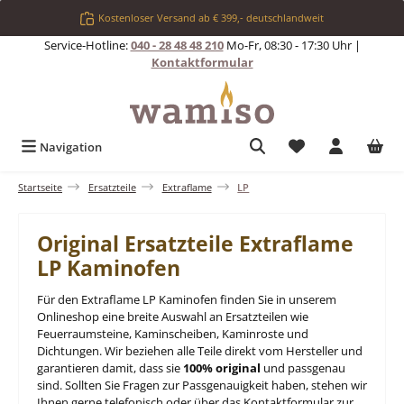
Zum Hauptinhalt springen
Kostenloser Versand ab € 399,- deutschlandweit
Service-Hotline:
040 - 28 48 48 210
Mo-Fr, 08:30 - 17:30 Uhr |
Kontaktformular
Du hast 0 Produkt
Navigation
Startseite
Ersatzteile
Extraflame
LP
Original Ersatzteile Extraflame
LP Kaminofen
Für den Extraflame LP Kaminofen finden Sie in unserem
Onlineshop eine breite Auswahl an Ersatzteilen wie
Feuerraumsteine, Kaminscheiben, Kaminroste und
Dichtungen. Wir beziehen alle Teile direkt vom Hersteller und
garantieren damit, dass sie
100% original
und passgenau
sind. Sollten Sie Fragen zur Passgenauigkeit haben, stehen wir
Ihnen gerne telefonisch oder über das Kontaktformular zur